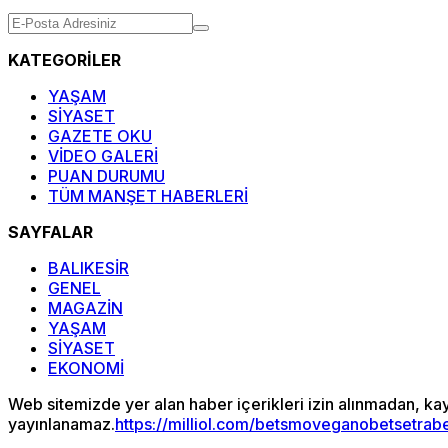
KATEGORİLER
YAŞAM
SİYASET
GAZETE OKU
VİDEO GALERİ
PUAN DURUMU
TÜM MANŞET HABERLERİ
SAYFALAR
BALIKESİR
GENEL
MAGAZİN
YAŞAM
SİYASET
EKONOMİ
Web sitemizde yer alan haber içerikleri izin alınmadan, ka
yayınlanamaz.
https://milliol.com/
betsmove
ganobet
setrab