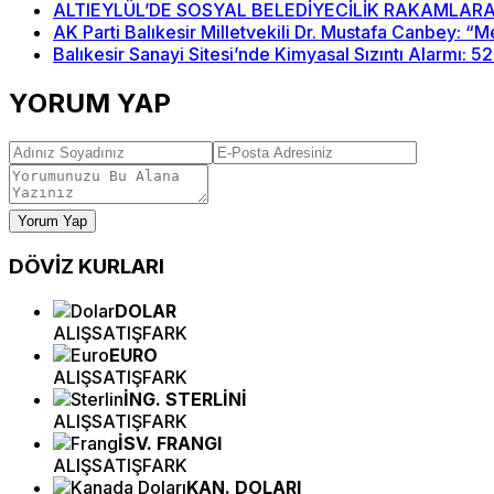
ALTIEYLÜL’DE SOSYAL BELEDİYECİLİK RAKAMLARA
AK Parti Balıkesir Milletvekili Dr. Mustafa Canbey: 
Balıkesir Sanayi Sitesi’nde Kimyasal Sızıntı Alarmı: 5
YORUM YAP
Yorum Yap
DÖVİZ
KURLARI
DOLAR
ALIŞ
SATIŞ
FARK
EURO
ALIŞ
SATIŞ
FARK
İNG. STERLİNİ
ALIŞ
SATIŞ
FARK
İSV. FRANGI
ALIŞ
SATIŞ
FARK
KAN. DOLARI