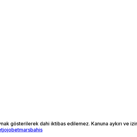
ynak gösterilerek dahi iktibas edilemez. Kanuna aykırı ve i
et
jojobet
marsbahis