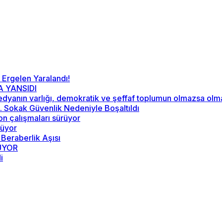
 Ergelen Yaralandı!
A YANSIDI
“Medyanın varlığı, demokratik ve şeffaf toplumun olmazsa ol
52. Sokak Güvenlik Nedeniyle Boşaltıldı
on çalışmaları sürüyor
rüyor
 Beraberlik Aşısı
RÜYOR
i