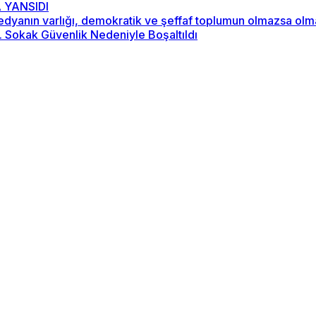
 YANSIDI
“Medyanın varlığı, demokratik ve şeffaf toplumun olmazsa ol
2. Sokak Güvenlik Nedeniyle Boşaltıldı