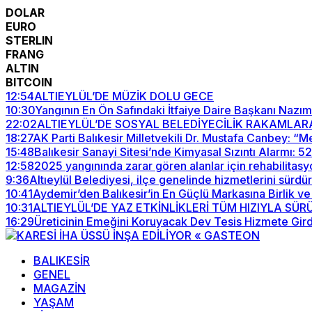
DOLAR
EURO
STERLIN
FRANG
ALTIN
BITCOIN
12:54
ALTIEYLÜL’DE MÜZİK DOLU GECE
10:30
Yangının En Ön Safındaki İtfaiye Daire Başkanı Nazım
22:02
ALTIEYLÜL’DE SOSYAL BELEDİYECİLİK RAKAMLAR
18:27
AK Parti Balıkesir Milletvekili Dr. Mustafa Canbey: 
15:48
Balıkesir Sanayi Sitesi’nde Kimyasal Sızıntı Alarmı: 
12:58
2025 yangınında zarar gören alanlar için rehabilitasy
9:36
Altıeylül Belediyesi, ilçe genelinde hizmetlerini sürdü
10:41
Aydemir’den Balıkesir’in En Güçlü Markasına Birlik ve
10:31
ALTIEYLÜL’DE YAZ ETKİNLİKLERİ TÜM HIZIYLA SÜ
16:29
Üreticinin Emeğini Koruyacak Dev Tesis Hizmete Gird
BALIKESİR
GENEL
MAGAZİN
YAŞAM