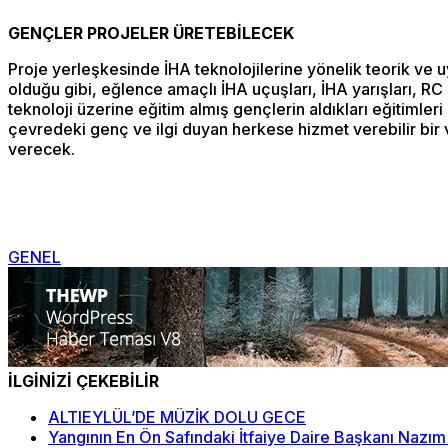
GENÇLER PROJELER ÜRETEBİLECEK
Proje yerleşkesinde İHA teknolojilerine yönelik teorik ve u
olduğu gibi, eğlence amaçlı İHA uçuşları, İHA yarışları, R
teknoloji üzerine eğitim almış gençlerin aldıkları eğitiml
çevredeki genç ve ilgi duyan herkese hizmet verebilir bir v
verecek.
GENEL
İLGİNİZİ ÇEKEBİLİR
ALTIEYLÜL’DE MÜZİK DOLU GECE
Yangının En Ön Safındaki İtfaiye Daire Başkanı Nazım