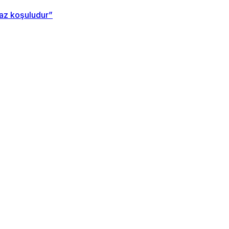
maz koşuludur”