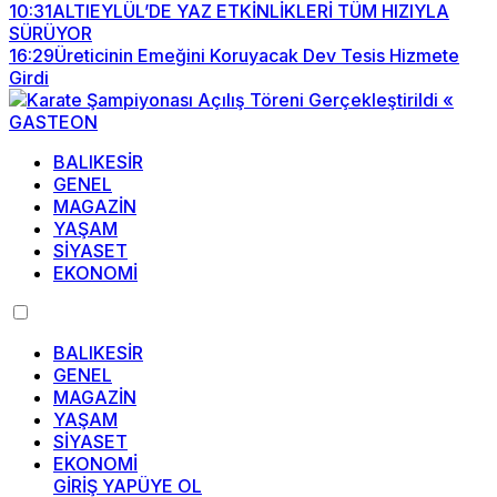
10:31
ALTIEYLÜL’DE YAZ ETKİNLİKLERİ TÜM HIZIYLA
SÜRÜYOR
16:29
Üreticinin Emeğini Koruyacak Dev Tesis Hizmete
Girdi
BALIKESİR
GENEL
MAGAZİN
YAŞAM
SİYASET
EKONOMİ
BALIKESİR
GENEL
MAGAZİN
YAŞAM
SİYASET
EKONOMİ
GİRİŞ YAP
ÜYE OL