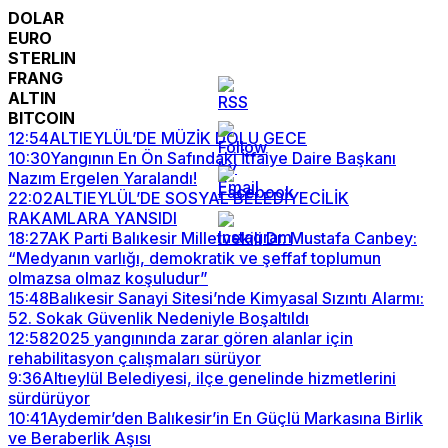
DOLAR
EURO
STERLIN
FRANG
ALTIN
BITCOIN
12:54
ALTIEYLÜL’DE MÜZİK DOLU GECE
10:30
Yangının En Ön Safındaki İtfaiye Daire Başkanı
Nazım Ergelen Yaralandı!
22:02
ALTIEYLÜL’DE SOSYAL BELEDİYECİLİK
RAKAMLARA YANSIDI
18:27
AK Parti Balıkesir Milletvekili Dr. Mustafa Canbey:
“Medyanın varlığı, demokratik ve şeffaf toplumun
olmazsa olmaz koşuludur”
15:48
Balıkesir Sanayi Sitesi’nde Kimyasal Sızıntı Alarmı:
52. Sokak Güvenlik Nedeniyle Boşaltıldı
12:58
2025 yangınında zarar gören alanlar için
rehabilitasyon çalışmaları sürüyor
9:36
Altıeylül Belediyesi, ilçe genelinde hizmetlerini
sürdürüyor
10:41
Aydemir’den Balıkesir’in En Güçlü Markasına Birlik
ve Beraberlik Aşısı