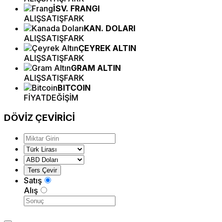
İSV. FRANGI
ALIŞ
SATIŞ
FARK
KAN. DOLARI
ALIŞ
SATIŞ
FARK
ÇEYREK ALTIN
ALIŞ
SATIŞ
FARK
GRAM ALTIN
ALIŞ
SATIŞ
FARK
BITCOIN
FİYAT
DEĞİŞİM
DÖVİZ
ÇEVİRİCİ
Satış
Alış