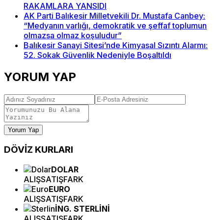
RAKAMLARA YANSIDI
AK Parti Balıkesir Milletvekili Dr. Mustafa Canbey:
“Medyanın varlığı, demokratik ve şeffaf toplumun
olmazsa olmaz koşuludur”
Balıkesir Sanayi Sitesi’nde Kimyasal Sızıntı Alarmı:
52. Sokak Güvenlik Nedeniyle Boşaltıldı
YORUM YAP
Yorum Yap
DÖVİZ
KURLARI
DOLAR
ALIŞ
SATIŞ
FARK
EURO
ALIŞ
SATIŞ
FARK
İNG. STERLİNİ
ALIŞ
SATIŞ
FARK