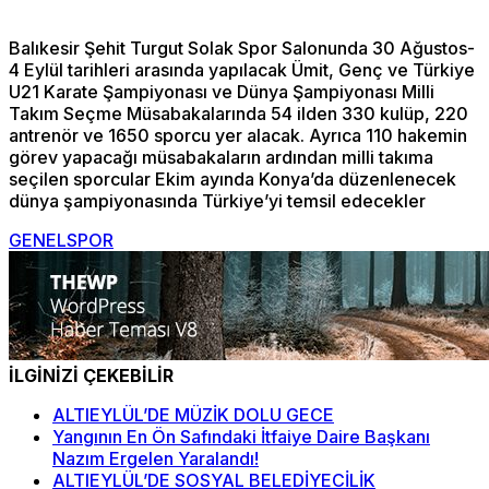
Balıkesir Şehit Turgut Solak Spor Salonunda 30 Ağustos-
4 Eylül tarihleri arasında yapılacak Ümit, Genç ve Türkiye
U21 Karate Şampiyonası ve Dünya Şampiyonası Milli
Takım Seçme Müsabakalarında 54 ilden 330 kulüp, 220
antrenör ve 1650 sporcu yer alacak. Ayrıca 110 hakemin
görev yapacağı müsabakaların ardından milli takıma
seçilen sporcular Ekim ayında Konya’da düzenlenecek
dünya şampiyonasında Türkiye’yi temsil edecekler
GENEL
SPOR
İLGİNİZİ ÇEKEBİLİR
ALTIEYLÜL’DE MÜZİK DOLU GECE
Yangının En Ön Safındaki İtfaiye Daire Başkanı
Nazım Ergelen Yaralandı!
ALTIEYLÜL’DE SOSYAL BELEDİYECİLİK