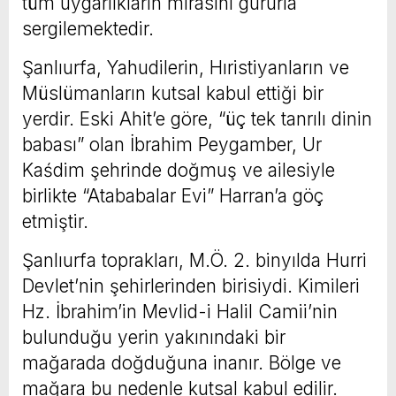
tüm uygarlıkların mirasını gururla
sergilemektedir.
Şanlıurfa, Yahudilerin, Hıristiyanların ve
Müslümanların kutsal kabul ettiği bir
yerdir. Eski Ahit’e göre, “üç tek tanrılı dinin
babası” olan İbrahim Peygamber, Ur
Kaśdim şehrinde doğmuş ve ailesiyle
birlikte “Atababalar Evi” Harran’a göç
etmiştir.
Şanlıurfa toprakları, M.Ö. 2. binyılda Hurri
Devlet’nin şehirlerinden birisiydi. Kimileri
Hz. İbrahim’in Mevlid-i Halil Camii’nin
bulunduğu yerin yakınındaki bir
mağarada doğduğuna inanır. Bölge ve
mağara bu nedenle kutsal kabul edilir.