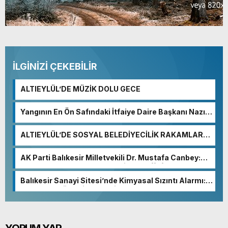
İLGİNİZİ ÇEKEBİLİR
ALTIEYLÜL’DE MÜZİK DOLU GECE
Yangının En Ön Safındaki İtfaiye Daire Başkanı Nazım
Ergelen Yaralandı!
ALTIEYLÜL’DE SOSYAL BELEDİYECİLİK RAKAMLARA
YANSIDI
AK Parti Balıkesir Milletvekili Dr. Mustafa Canbey:
“Medyanın varlığı, demokratik ve şeffaf toplumun
olmazsa olmaz koşuludur”
Balıkesir Sanayi Sitesi’nde Kimyasal Sızıntı Alarmı:
52. Sokak Güvenlik Nedeniyle Boşaltıldı