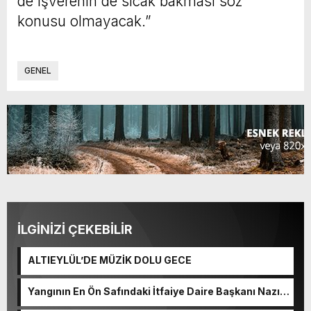
de işverenin de sıcak bakması söz
konusu olmayacak.”
GENEL
İLGİNİZİ ÇEKEBİLİR
ALTIEYLÜL’DE MÜZİK DOLU GECE
Yangının En Ön Safındaki İtfaiye Daire Başkanı Nazım
Ergelen Yaralandı!