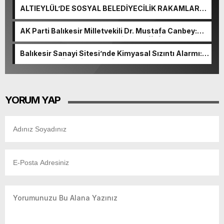
ALTIEYLÜL’DE SOSYAL BELEDİYECİLİK RAKAMLARA
YANSIDI
AK Parti Balıkesir Milletvekili Dr. Mustafa Canbey:
“Medyanın varlığı, demokratik ve şeffaf toplumun
olmazsa olmaz koşuludur”
Balıkesir Sanayi Sitesi’nde Kimyasal Sızıntı Alarmı:
52. Sokak Güvenlik Nedeniyle Boşaltıldı
YORUM YAP