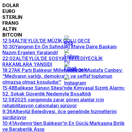
DOLAR
EURO
STERLIN
FRANG
ALTIN
BITCOIN
12:54
ALTIEYLÜL’DE MÜZİK DOLU GECE
10:30
Yangının En Ön Safındaki İtfaiye Daire Başkanı
Nazım Ergelen Yaralandı!
22:02
ALTIEYLÜL’DE SOSYAL BELEDİYECİLİK
RAKAMLARA YANSIDI
18:27
AK Parti Balıkesir Milletvekili Dr. Mustafa Canbey:
“Medyanın varlığı, demokratik ve şeffaf toplumun
olmazsa olmaz koşuludur”
15:48
Balıkesir Sanayi Sitesi’nde Kimyasal Sızıntı Alarmı:
52. Sokak Güvenlik Nedeniyle Boşaltıldı
12:58
2025 yangınında zarar gören alanlar için
rehabilitasyon çalışmaları sürüyor
9:36
Altıeylül Belediyesi, ilçe genelinde hizmetlerini
sürdürüyor
10:41
Aydemir’den Balıkesir’in En Güçlü Markasına Birlik
ve Beraberlik Aşısı