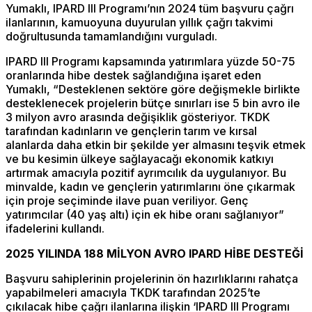
Yumaklı, IPARD III Programı’nın 2024 tüm başvuru çağrı
ilanlarının, kamuoyuna duyurulan yıllık çağrı takvimi
doğrultusunda tamamlandığını vurguladı.
IPARD III Programı kapsamında yatırımlara yüzde 50-75
oranlarında hibe destek sağlandığına işaret eden
Yumaklı, “Desteklenen sektöre göre değişmekle birlikte
desteklenecek projelerin bütçe sınırları ise 5 bin avro ile
3 milyon avro arasında değişiklik gösteriyor. TKDK
tarafından kadınların ve gençlerin tarım ve kırsal
alanlarda daha etkin bir şekilde yer almasını teşvik etmek
ve bu kesimin ülkeye sağlayacağı ekonomik katkıyı
artırmak amacıyla pozitif ayrımcılık da uygulanıyor. Bu
minvalde, kadın ve gençlerin yatırımlarını öne çıkarmak
için proje seçiminde ilave puan veriliyor. Genç
yatırımcılar (40 yaş altı) için ek hibe oranı sağlanıyor”
ifadelerini kullandı.
2025 YILINDA 188 MİLYON AVRO IPARD HİBE DESTEĞİ
Başvuru sahiplerinin projelerinin ön hazırlıklarını rahatça
yapabilmeleri amacıyla TKDK tarafından 2025’te
çıkılacak hibe çağrı ilanlarına ilişkin ‘IPARD III Programı