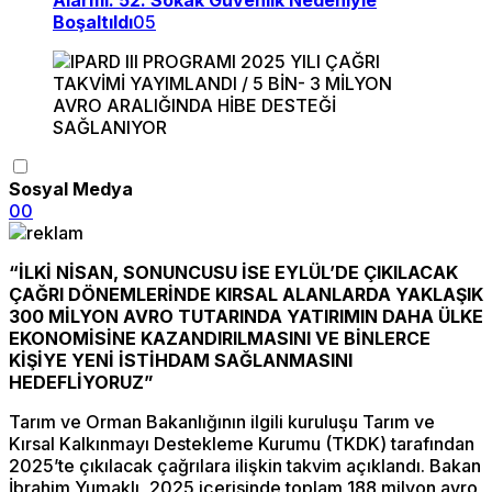
Alarmı: 52. Sokak Güvenlik Nedeniyle
Boşaltıldı
05
Sosyal Medya
0
0
“İLKİ NİSAN, SONUNCUSU İSE EYLÜL’DE ÇIKILACAK
ÇAĞRI DÖNEMLERİNDE KIRSAL ALANLARDA YAKLAŞIK
300 MİLYON AVRO TUTARINDA YATIRIMIN DAHA ÜLKE
EKONOMİSİNE KAZANDIRILMASINI VE BİNLERCE
KİŞİYE YENİ İSTİHDAM SAĞLANMASINI
HEDEFLİYORUZ”
Tarım ve Orman Bakanlığının ilgili kuruluşu Tarım ve
Kırsal Kalkınmayı Destekleme Kurumu (TKDK) tarafından
2025’te çıkılacak çağrılara ilişkin takvim açıklandı. Bakan
İbrahim Yumaklı, 2025 içerisinde toplam 188 milyon avro