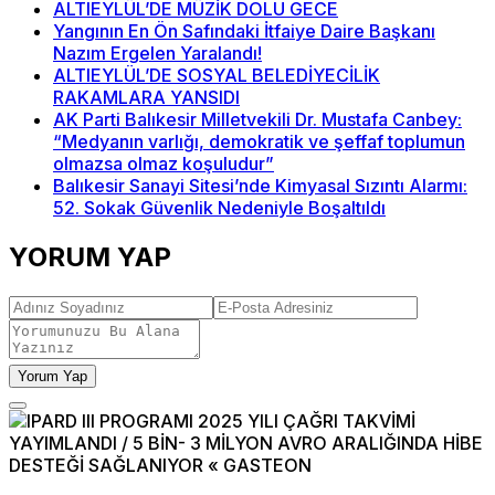
ALTIEYLÜL’DE MÜZİK DOLU GECE
Yangının En Ön Safındaki İtfaiye Daire Başkanı
Nazım Ergelen Yaralandı!
ALTIEYLÜL’DE SOSYAL BELEDİYECİLİK
RAKAMLARA YANSIDI
AK Parti Balıkesir Milletvekili Dr. Mustafa Canbey:
“Medyanın varlığı, demokratik ve şeffaf toplumun
olmazsa olmaz koşuludur”
Balıkesir Sanayi Sitesi’nde Kimyasal Sızıntı Alarmı:
52. Sokak Güvenlik Nedeniyle Boşaltıldı
YORUM YAP
Yorum Yap