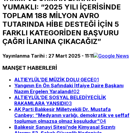
YUMAKLI: “2025 YILI İÇERİSİNDE
TOPLAM 188 MİLYON AVRO
TUTARINDA HİBE DESTEĞİ İÇİN 5
FARKLI KATEGORİDEN BAŞVURU
ÇAĞRI İLANINA ÇIKACAĞIZ”
Yayınlanma Tarihi :
27 Mart 2025 - 11:11
MANŞET HABERLERİ
ALTIEYLÜL’DE MÜZİK DOLU GECE
01
Yangının En Ön Safındaki İtfaiye Daire Başkanı
Nazım Ergelen Yaralandı!
02
ALTIEYLÜL’DE SOSYAL BELEDİYECİLİK
RAKAMLARA YANSIDI
03
AK Parti Balıkesir Milletvekili Dr. Mustafa
Canbey: “Medyanın varlığı, demokratik ve şeffaf
toplumun olmazsa olmaz koşuludur”
04
Balıkesir Sanayi Sitesi’nde Kimyasal Sızıntı