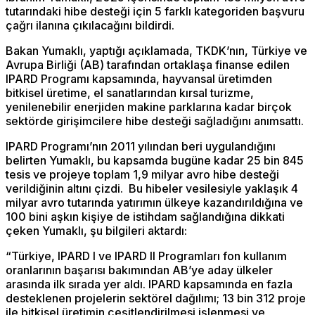
tutarındaki hibe desteği için 5 farklı kategoriden başvuru
çağrı ilanına çıkılacağını bildirdi.
Bakan Yumaklı, yaptığı açıklamada, TKDK’nın, Türkiye ve
Avrupa Birliği (AB) tarafından ortaklaşa finanse edilen
IPARD Programı kapsamında, hayvansal üretimden
bitkisel üretime, el sanatlarından kırsal turizme,
yenilenebilir enerjiden makine parklarına kadar birçok
sektörde girişimcilere hibe desteği sağladığını anımsattı.
IPARD Programı’nın 2011 yılından beri uygulandığını
belirten Yumaklı, bu kapsamda bugüne kadar 25 bin 845
tesis ve projeye toplam 1,9 milyar avro hibe desteği
verildiğinin altını çizdi. Bu hibeler vesilesiyle yaklaşık 4
milyar avro tutarında yatırımın ülkeye kazandırıldığına ve
100 bini aşkın kişiye de istihdam sağlandığına dikkati
çeken Yumaklı, şu bilgileri aktardı:
“Türkiye, IPARD I ve IPARD II Programları fon kullanım
oranlarının başarısı bakımından AB’ye aday ülkeler
arasında ilk sırada yer aldı. IPARD kapsamında en fazla
desteklenen projelerin sektörel dağılımı; 13 bin 312 proje
ile bitkisel üretimin çeşitlendirilmesi işlenmesi ve