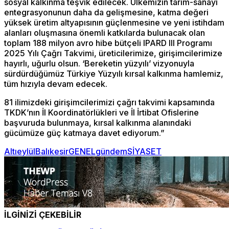
sosyal kalkınma teşvik edilecek. Ülkemizin tarım-sanayi
entegrasyonunun daha da gelişmesine, katma değeri
yüksek üretim altyapısının güçlenmesine ve yeni istihdam
alanları oluşmasına önemli katkılarda bulunacak olan
toplam 188 milyon avro hibe bütçeli IPARD III Programı
2025 Yılı Çağrı Takvimi, üreticilerimize, girişimcilerimize
hayırlı, uğurlu olsun. ‘Bereketin yüzyılı’ vizyonuyla
sürdürdüğümüz Türkiye Yüzyılı kırsal kalkınma hamlemiz,
tüm hızıyla devam edecek.
81 ilimizdeki girişimcilerimizi çağrı takvimi kapsamında
TKDK’nın İl Koordinatörlükleri ve İl İrtibat Ofislerine
başvuruda bulunmaya, kırsal kalkınma alanındaki
gücümüze güç katmaya davet ediyorum.”
Altıeylül
Balıkesir
GENEL
gündem
SİYASET
İLGİNİZİ ÇEKEBİLİR