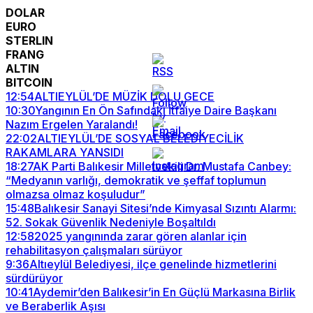
DOLAR
EURO
STERLIN
FRANG
ALTIN
BITCOIN
12:54
ALTIEYLÜL’DE MÜZİK DOLU GECE
10:30
Yangının En Ön Safındaki İtfaiye Daire Başkanı
Nazım Ergelen Yaralandı!
22:02
ALTIEYLÜL’DE SOSYAL BELEDİYECİLİK
RAKAMLARA YANSIDI
18:27
AK Parti Balıkesir Milletvekili Dr. Mustafa Canbey:
“Medyanın varlığı, demokratik ve şeffaf toplumun
olmazsa olmaz koşuludur”
15:48
Balıkesir Sanayi Sitesi’nde Kimyasal Sızıntı Alarmı:
52. Sokak Güvenlik Nedeniyle Boşaltıldı
12:58
2025 yangınında zarar gören alanlar için
rehabilitasyon çalışmaları sürüyor
9:36
Altıeylül Belediyesi, ilçe genelinde hizmetlerini
sürdürüyor
10:41
Aydemir’den Balıkesir’in En Güçlü Markasına Birlik
ve Beraberlik Aşısı