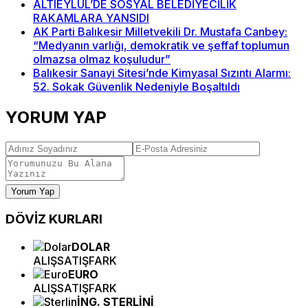
ALTIEYLÜL’DE SOSYAL BELEDİYECİLİK
RAKAMLARA YANSIDI
AK Parti Balıkesir Milletvekili Dr. Mustafa Canbey:
“Medyanın varlığı, demokratik ve şeffaf toplumun
olmazsa olmaz koşuludur”
Balıkesir Sanayi Sitesi’nde Kimyasal Sızıntı Alarmı:
52. Sokak Güvenlik Nedeniyle Boşaltıldı
YORUM YAP
Yorum Yap
DÖVİZ
KURLARI
DOLAR
ALIŞ
SATIŞ
FARK
EURO
ALIŞ
SATIŞ
FARK
İNG. STERLİNİ