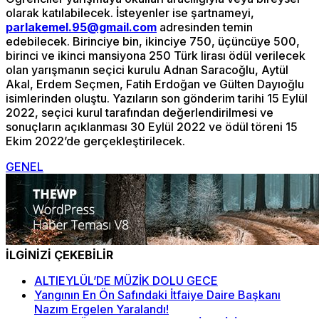
olarak katılabilecek. İsteyenler ise şartnameyi,
parlakemel.95@gmail.com
adresinden temin
edebilecek. Birinciye bin, ikinciye 750, üçüncüye 500,
birinci ve ikinci mansiyona 250 Türk lirası ödül verilecek
olan yarışmanın seçici kurulu Adnan Saracoğlu, Aytül
Akal, Erdem Seçmen, Fatih Erdoğan ve Gülten Dayıoğlu
isimlerinden oluştu. Yazıların son gönderim tarihi 15 Eylül
2022, seçici kurul tarafından değerlendirilmesi ve
sonuçların açıklanması 30 Eylül 2022 ve ödül töreni 15
Ekim 2022’de gerçekleştirilecek.
GENEL
İLGİNİZİ ÇEKEBİLİR
ALTIEYLÜL’DE MÜZİK DOLU GECE
Yangının En Ön Safındaki İtfaiye Daire Başkanı
Nazım Ergelen Yaralandı!