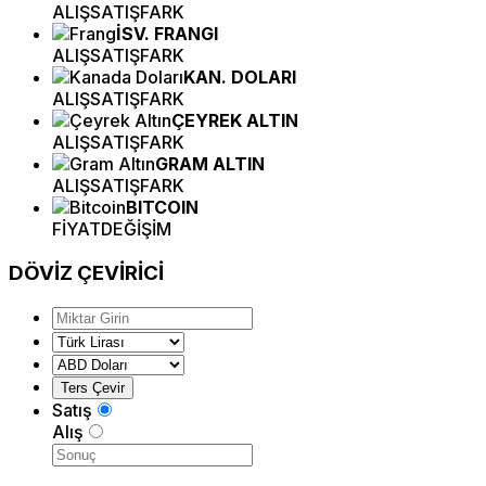
ALIŞ
SATIŞ
FARK
İSV. FRANGI
ALIŞ
SATIŞ
FARK
KAN. DOLARI
ALIŞ
SATIŞ
FARK
ÇEYREK ALTIN
ALIŞ
SATIŞ
FARK
GRAM ALTIN
ALIŞ
SATIŞ
FARK
BITCOIN
FİYAT
DEĞİŞİM
DÖVİZ
ÇEVİRİCİ
Satış
Alış