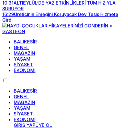
10:31
ALTIEYLÜL’DE YAZ ETKİNLİKLERİ TÜM HIZIYLA
SÜRÜYOR
16:29
Üreticinin Emeğini Koruyacak Dev Tesis Hizmete
Girdi
BALIKESİR
GENEL
MAGAZİN
YAŞAM
SİYASET
EKONOMİ
BALIKESİR
GENEL
MAGAZİN
YAŞAM
SİYASET
EKONOMİ
GİRİŞ YAP
ÜYE OL