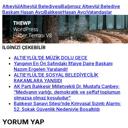
Altıeylül
Altıeylül Belediyesi
Bağımsız Altıeylül Belediye
Başkanı Hasan Avcı
Balıkesir
Hasan Avcı
Vatandaşlar
İLGİNİZİ ÇEKEBİLİR
ALTIEYLÜL’DE MÜZİK DOLU GECE
Yangının En Ön Safındaki İtfaiye Daire Başkanı
Nazım Ergelen Yaralandı!
ALTIEYLÜL’DE SOSYAL BELEDİYECİLİK
RAKAMLARA YANSIDI
AK Parti Balıkesir Milletvekili Dr. Mustafa Canbey:
“Medyanın varlığı, demokratik ve şeffaf toplumun
olmazsa olmaz koşuludur”
Balıkesir Sanayi Sitesi’nde Kimyasal Sızıntı Alarmı:
52. Sokak Güvenlik Nedeniyle Boşaltıldı
YORUM YAP