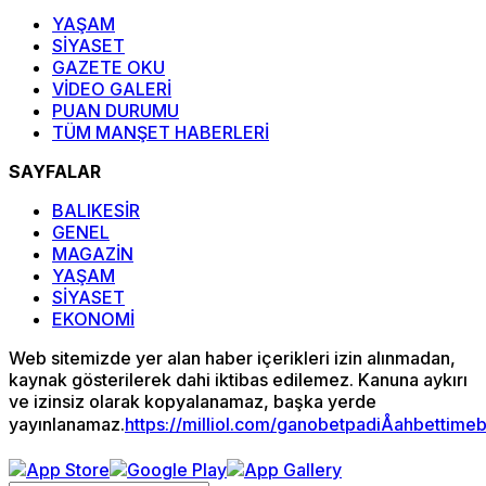
YAŞAM
SİYASET
GAZETE OKU
VİDEO GALERİ
PUAN DURUMU
TÜM MANŞET HABERLERİ
SAYFALAR
BALIKESİR
GENEL
MAGAZİN
YAŞAM
SİYASET
EKONOMİ
Web sitemizde yer alan haber içerikleri izin alınmadan,
kaynak gösterilerek dahi iktibas edilemez. Kanuna aykırı
ve izinsiz olarak kopyalanamaz, başka yerde
yayınlanamaz.
https://milliol.com/
ganobet
padiÅahbet
time