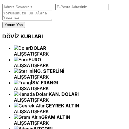
Yorum Yap
DÖVİZ
KURLARI
DOLAR
ALIŞ
SATIŞ
FARK
EURO
ALIŞ
SATIŞ
FARK
İNG. STERLİNİ
ALIŞ
SATIŞ
FARK
İSV. FRANGI
ALIŞ
SATIŞ
FARK
KAN. DOLARI
ALIŞ
SATIŞ
FARK
ÇEYREK ALTIN
ALIŞ
SATIŞ
FARK
GRAM ALTIN
ALIŞ
SATIŞ
FARK
BITCOIN