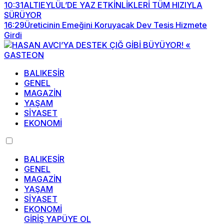
10:31
ALTIEYLÜL’DE YAZ ETKİNLİKLERİ TÜM HIZIYLA
SÜRÜYOR
16:29
Üreticinin Emeğini Koruyacak Dev Tesis Hizmete
Girdi
BALIKESİR
GENEL
MAGAZİN
YAŞAM
SİYASET
EKONOMİ
BALIKESİR
GENEL
MAGAZİN
YAŞAM
SİYASET
EKONOMİ
GİRİŞ YAP
ÜYE OL