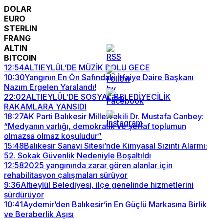
DOLAR
EURO
STERLIN
FRANG
ALTIN
BITCOIN
12:54
ALTIEYLÜL’DE MÜZİK DOLU GECE
10:30
Yangının En Ön Safındaki İtfaiye Daire Başkanı
Nazım Ergelen Yaralandı!
22:02
ALTIEYLÜL’DE SOSYAL BELEDİYECİLİK
RAKAMLARA YANSIDI
18:27
AK Parti Balıkesir Milletvekili Dr. Mustafa Canbey:
“Medyanın varlığı, demokratik ve şeffaf toplumun
olmazsa olmaz koşuludur”
15:48
Balıkesir Sanayi Sitesi’nde Kimyasal Sızıntı Alarmı:
52. Sokak Güvenlik Nedeniyle Boşaltıldı
12:58
2025 yangınında zarar gören alanlar için
rehabilitasyon çalışmaları sürüyor
9:36
Altıeylül Belediyesi, ilçe genelinde hizmetlerini
sürdürüyor
10:41
Aydemir’den Balıkesir’in En Güçlü Markasına Birlik
ve Beraberlik Aşısı