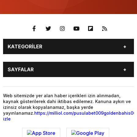
KATEGORİLER
YAŞAM
SİYASET
SAYFALAR
GAZETE OKU
VİDEO GALERİ
PUAN DURUMU
TÜM MANŞET HABERLERİ
BALIKESİR
GENEL
MAGAZİN
YAŞAM
Web sitemizde yer alan haber içerikleri izin alınmadan,
kaynak gösterilerek dahi iktibas edilemez. Kanuna aykırı ve
SİYASET
EKONOMİ
izinsiz olarak kopyalanamaz, başka yerde
yayınlanamaz.
https://milliol.com/
pusulabet009
goldenbahis00
izle