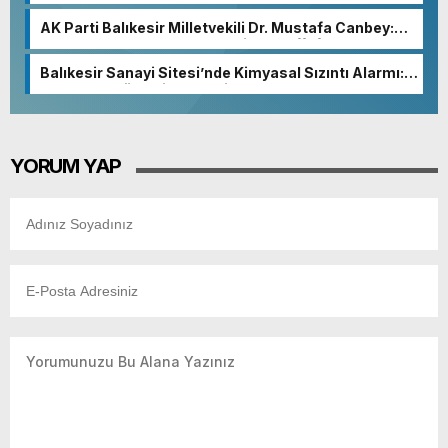
AK Parti Balıkesir Milletvekili Dr. Mustafa Canbey:
“Medyanın varlığı, demokratik ve şeffaf toplumun
olmazsa olmaz koşuludur”
Balıkesir Sanayi Sitesi’nde Kimyasal Sızıntı Alarmı:
52. Sokak Güvenlik Nedeniyle Boşaltıldı
YORUM YAP