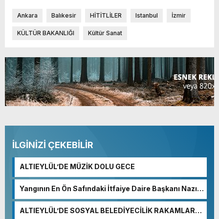
Ankara
Balıkesir
HİTİTLİLER
Istanbul
İzmir
KÜLTÜR BAKANLIĞI
Kültür Sanat
İLGİNİZİ ÇEKEBİLİR
ALTIEYLÜL’DE MÜZİK DOLU GECE
Yangının En Ön Safındaki İtfaiye Daire Başkanı Nazım
Ergelen Yaralandı!
ALTIEYLÜL’DE SOSYAL BELEDİYECİLİK RAKAMLARA
YANSIDI