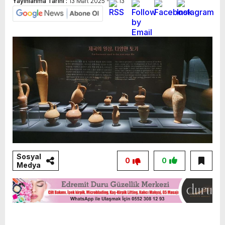
Yayınlanma Tarihi :
13 Mart 2025 - 14:13
Sosyal
0
0
Medya