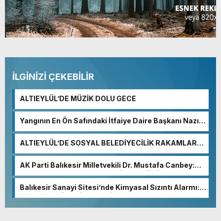
İLGİNİZİ ÇEKEBİLİR
ALTIEYLÜL’DE MÜZİK DOLU GECE
Yangının En Ön Safındaki İtfaiye Daire Başkanı Nazım
Ergelen Yaralandı!
ALTIEYLÜL’DE SOSYAL BELEDİYECİLİK RAKAMLARA
YANSIDI
AK Parti Balıkesir Milletvekili Dr. Mustafa Canbey:
“Medyanın varlığı, demokratik ve şeffaf toplumun
olmazsa olmaz koşuludur”
Balıkesir Sanayi Sitesi’nde Kimyasal Sızıntı Alarmı:
52. Sokak Güvenlik Nedeniyle Boşaltıldı