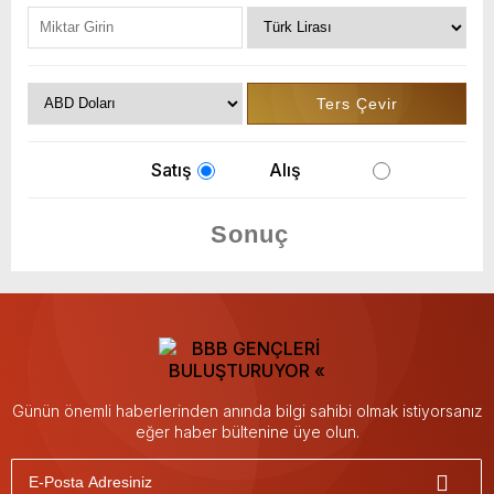
Satış
Alış
Günün önemli haberlerinden anında bilgi sahibi olmak istiyorsanız
eğer haber bültenine üye olun.