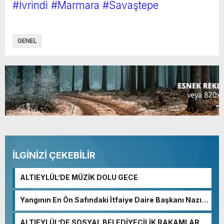
#İvrindi
#Marmara
#Savaştepe
GENEL
İLGİNİZİ ÇEKEBİLİR
ALTIEYLÜL’DE MÜZİK DOLU GECE
Yangının En Ön Safındaki İtfaiye Daire Başkanı Nazım
Ergelen Yaralandı!
ALTIEYLÜL’DE SOSYAL BELEDİYECİLİK RAKAMLARA