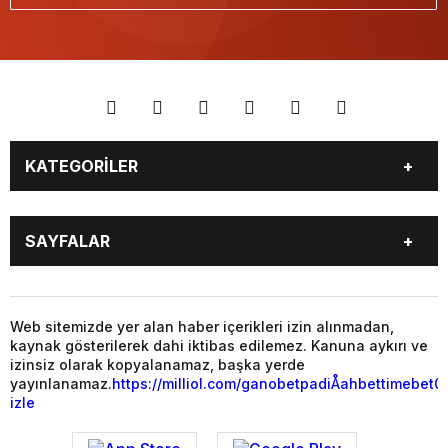
KATEGORİLER
YAŞAM
SİYASET
SAYFALAR
GAZETE OKU
VİDEO GALERİ
PUAN DURUMU
TÜM MANŞET HABERLERİ
BALIKESİR
GENEL
MAGAZİN
YAŞAM
Web sitemizde yer alan haber içerikleri izin alınmadan,
kaynak gösterilerek dahi iktibas edilemez. Kanuna aykırı ve
SİYASET
EKONOMİ
izinsiz olarak kopyalanamaz, başka yerde
yayınlanamaz.
https://milliol.com/
ganobet
padiÅahbet
timebet0
izle