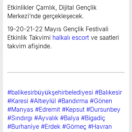
Etkinlikler Çamlık, Dijital Gençlik
Merkezi’nde gerçekleşecek.
19-20-21-22 Mayıs Gençlik Festivali
Etkinlik Takvimi
halkalı escort
ve saatleri
takvim afişinde.
#balikesirbüyükşehirbelediyesi
#Balıkesir
#Karesi
#Altıeylül
#Bandırma
#Gönen
#Manyas
#Edremit
#Kepsut
#Dursunbey
#Sındırgı
#Ayvalık
#Balya
#Bigadiç
#Burhaniye
#Erdek
#Gömeç
#Havran