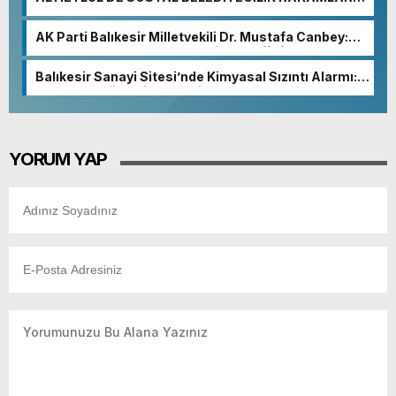
YANSIDI
AK Parti Balıkesir Milletvekili Dr. Mustafa Canbey:
“Medyanın varlığı, demokratik ve şeffaf toplumun
olmazsa olmaz koşuludur”
Balıkesir Sanayi Sitesi’nde Kimyasal Sızıntı Alarmı:
52. Sokak Güvenlik Nedeniyle Boşaltıldı
YORUM YAP