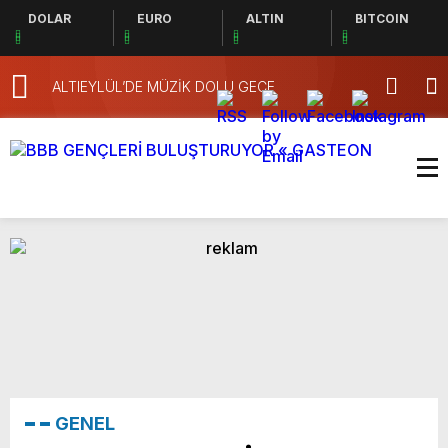
DOLAR
EURO
ALTIN
BITCOIN
ALTIEYLÜL’DE MÜZİK DOLU GECE
Yangının En Ö
Nazım Ergelen
GENEL