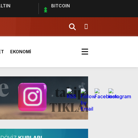
LTIN
BITCOIN
effaf toplumun olmazsa olmaz
ET
EKONOMİ
ldı
DÖVİZ
KURLARI