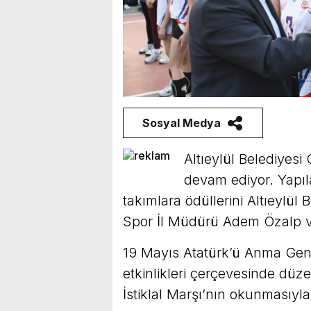
Sosyal Medya
Altıeylül Belediyesi 
devam ediyor. Yapı
takımlara ödüllerini Altıeylül
Spor İl Müdürü Adem Özalp v
19 Mayıs Atatürk’ü Anma Genç
etkinlikleri çerçevesinde düz
İstiklal Marşı’nın okunmasıyla