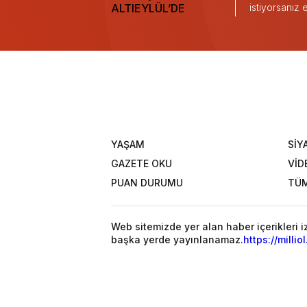
istiyorsanız
YAŞAM
SİY
GAZETE OKU
VİD
PUAN DURUMU
TÜM
Web sitemizde yer alan haber içerikleri 
başka yerde yayınlanamaz.
https://millio