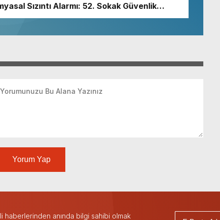
myasal Sızıntı Alarmı: 52. Sokak Güvenlik
Yorum Yap
 haberlerinden anında bilgi sahibi olmak