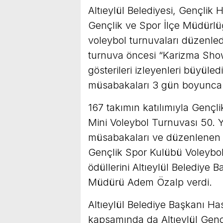
Altıeylül Belediyesi, Gençlik H
Gençlik ve Spor İlçe Müdürlüğü
voleybol turnuvaları düzenledi
turnuva öncesi “Karizma Show
gösterileri izleyenleri büyüle
müsabakaları 3 gün boyunca 
167 takımın katılımıyla Genç
Mini Voleybol Turnuvası 50. Y
müsabakaları ve düzenlenen 
Gençlik Spor Kulübü Voleybol 
ödüllerini Altıeylül Belediye 
Müdürü Adem Özalp verdi.
Altıeylül Belediye Başkanı Has
kapsamında da Altıeylül Gençl