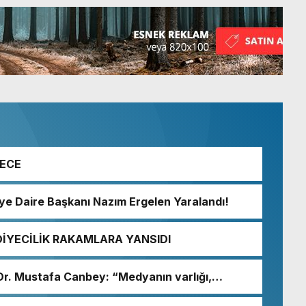
GECE
iye Daire Başkanı Nazım Ergelen Yaralandı!
DİYECİLİK RAKAMLARA YANSIDI
i Dr. Mustafa Canbey: “Medyanın varlığı,
un olmazsa olmaz koşuludur”