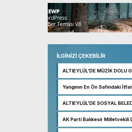
İLGİNİZİ ÇEKEBİLİR
ALTIEYLÜL’DE MÜZİK DOLU 
Yangının En Ön Safındaki İtfa
ALTIEYLÜL’DE SOSYAL BELE
AK Parti Balıkesir Milletvekil
demokratik ve şeffaf toplum