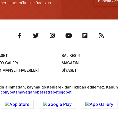
 eğer haber bültenine üye olun.
ASET
BALIKESİR
EO GALERİ
MAGAZİN
 MANŞET HABERLERİ
SİYASET
izin alınmadan, kaynak gösterilerek dahi iktibas edilemez. Kanun
l.com/
betsmove
ganobet
setrabet
jojobet