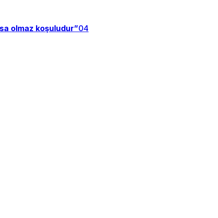
zsa olmaz koşuludur”
04