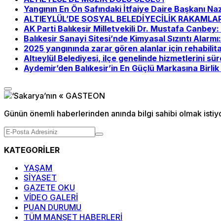
Yangının En Ön Safındaki İtfaiye Daire Başkanı Na
ALTIEYLÜL’DE SOSYAL BELEDİYECİLİK RAKAMLA
AK Parti Balıkesir Milletvekili Dr. Mustafa Canbe
Balıkesir Sanayi Sitesi’nde Kimyasal Sızıntı Alarmı
2025 yangınında zarar gören alanlar için rehabilit
Altıeylül Belediyesi, ilçe genelinde hizmetlerini sü
Aydemir’den Balıkesir’in En Güçlü Markasına Birlik 
Günün önemli haberlerinden anında bilgi sahibi olmak istiy
KATEGORİLER
YAŞAM
SİYASET
GAZETE OKU
VİDEO GALERİ
PUAN DURUMU
TÜM MANŞET HABERLERİ