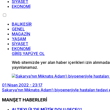
SİYASET
EKONOMİ
BALIKESİR
GENEL
MAGAZİN
YAŞAM
SİYASET
EKONOMİ
GİRİŞ YAP
ÜYE OL
Web sitemizde yer alan haber içerikleri izin alınmad
yayınlanamaz.
01 Nisan 2022 - 23:17
Sakarya’nın Mıknatıs Adam’ı biyoenerjiyle hastaları tedavi e
MANŞET HABERLERİ
ALTIEYLÜL’DE MÜZİK DOLU GECE
01