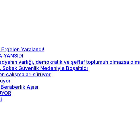
 Ergelen Yaralandı!
A YANSIDI
“Medyanın varlığı, demokratik ve şeffaf toplumun olmazsa ol
52. Sokak Güvenlik Nedeniyle Boşaltıldı
on çalışmaları sürüyor
rüyor
 Beraberlik Aşısı
RÜYOR
i