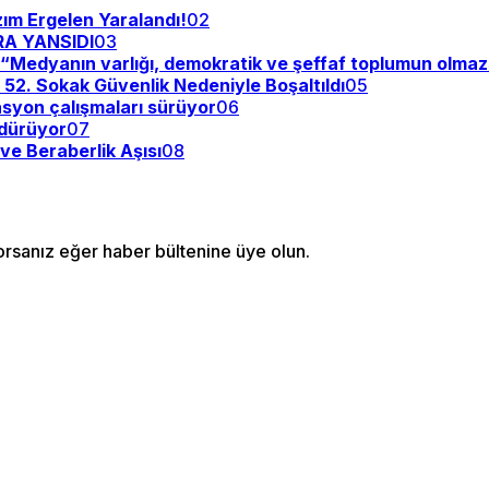
zım Ergelen Yaralandı!
02
RA YANSIDI
03
y: “Medyanın varlığı, demokratik ve şeffaf toplumun olma
: 52. Sokak Güvenlik Nedeniyle Boşaltıldı
05
asyon çalışmaları sürüyor
06
rdürüyor
07
ve Beraberlik Aşısı
08
orsanız eğer haber bültenine üye olun.