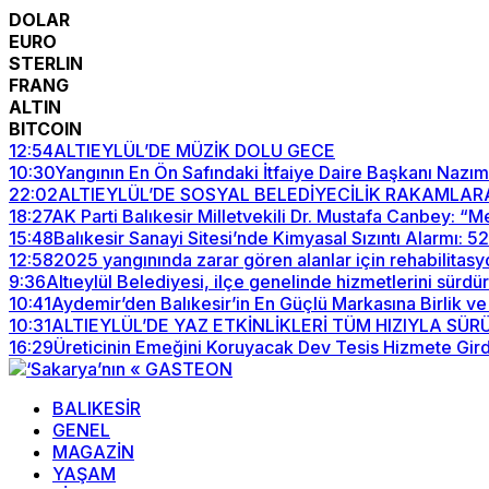
DOLAR
EURO
STERLIN
FRANG
ALTIN
BITCOIN
12:54
ALTIEYLÜL’DE MÜZİK DOLU GECE
10:30
Yangının En Ön Safındaki İtfaiye Daire Başkanı Nazım
22:02
ALTIEYLÜL’DE SOSYAL BELEDİYECİLİK RAKAMLAR
18:27
AK Parti Balıkesir Milletvekili Dr. Mustafa Canbey: 
15:48
Balıkesir Sanayi Sitesi’nde Kimyasal Sızıntı Alarmı: 
12:58
2025 yangınında zarar gören alanlar için rehabilitasy
9:36
Altıeylül Belediyesi, ilçe genelinde hizmetlerini sürdü
10:41
Aydemir’den Balıkesir’in En Güçlü Markasına Birlik ve
10:31
ALTIEYLÜL’DE YAZ ETKİNLİKLERİ TÜM HIZIYLA SÜ
16:29
Üreticinin Emeğini Koruyacak Dev Tesis Hizmete Gird
BALIKESİR
GENEL
MAGAZİN
YAŞAM