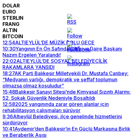
DOLAR
EURO
STERLIN
FRANG
ALTIN
BITCOIN
12:54
ALTIEYLÜL’DE MÜZİK DOLU GECE
10:30
Yangının En Ön Safındaki İtfaiye Daire Başkanı
Nazım Ergelen Yaralandı!
22:02
ALTIEYLÜL’DE SOSYAL BELEDİYECİLİK
RAKAMLARA YANSIDI
18:27
AK Parti Balıkesir Milletvekili Dr. Mustafa Canbey:
“Medyanın varlığı, demokratik ve şeffaf toplumun
olmazsa olmaz koşuludur”
15:48
Balıkesir Sanayi Sitesi’nde Kimyasal Sızıntı Alarmı:
52. Sokak Güvenlik Nedeniyle Boşaltıldı
12:58
2025 yangınında zarar gören alanlar için
rehabilitasyon çalışmaları sürüyor
9:36
Altıeylül Belediyesi, ilçe genelinde hizmetlerini
sürdürüyor
10:41
Aydemir’den Balıkesir’in En Güçlü Markasına Birlik
ve Beraberlik Aşısı