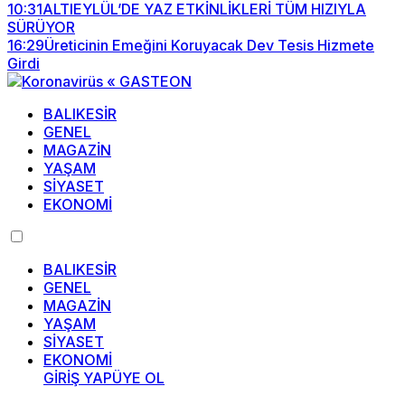
10:31
ALTIEYLÜL’DE YAZ ETKİNLİKLERİ TÜM HIZIYLA
SÜRÜYOR
16:29
Üreticinin Emeğini Koruyacak Dev Tesis Hizmete
Girdi
BALIKESİR
GENEL
MAGAZİN
YAŞAM
SİYASET
EKONOMİ
BALIKESİR
GENEL
MAGAZİN
YAŞAM
SİYASET
EKONOMİ
GİRİŞ YAP
ÜYE OL