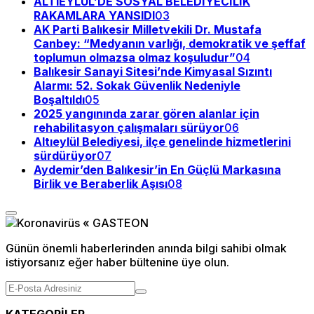
ALTIEYLÜL’DE SOSYAL BELEDİYECİLİK
RAKAMLARA YANSIDI
03
AK Parti Balıkesir Milletvekili Dr. Mustafa
Canbey: “Medyanın varlığı, demokratik ve şeffaf
toplumun olmazsa olmaz koşuludur”
04
Balıkesir Sanayi Sitesi’nde Kimyasal Sızıntı
Alarmı: 52. Sokak Güvenlik Nedeniyle
Boşaltıldı
05
2025 yangınında zarar gören alanlar için
rehabilitasyon çalışmaları sürüyor
06
Altıeylül Belediyesi, ilçe genelinde hizmetlerini
sürdürüyor
07
Aydemir’den Balıkesir’in En Güçlü Markasına
Birlik ve Beraberlik Aşısı
08
Günün önemli haberlerinden anında bilgi sahibi olmak
istiyorsanız eğer haber bültenine üye olun.