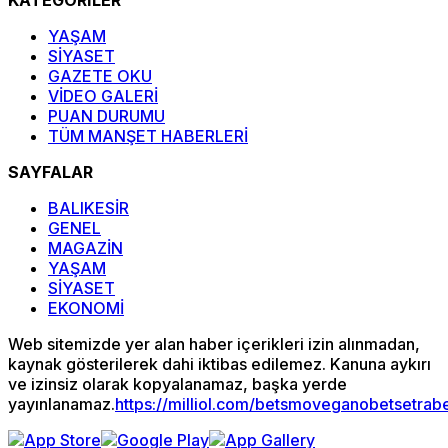
KATEGORİLER
YAŞAM
SİYASET
GAZETE OKU
VİDEO GALERİ
PUAN DURUMU
TÜM MANŞET HABERLERİ
SAYFALAR
BALIKESİR
GENEL
MAGAZİN
YAŞAM
SİYASET
EKONOMİ
Web sitemizde yer alan haber içerikleri izin alınmadan,
kaynak gösterilerek dahi iktibas edilemez. Kanuna aykırı
ve izinsiz olarak kopyalanamaz, başka yerde
yayınlanamaz.
https://milliol.com/
betsmove
ganobet
setrab