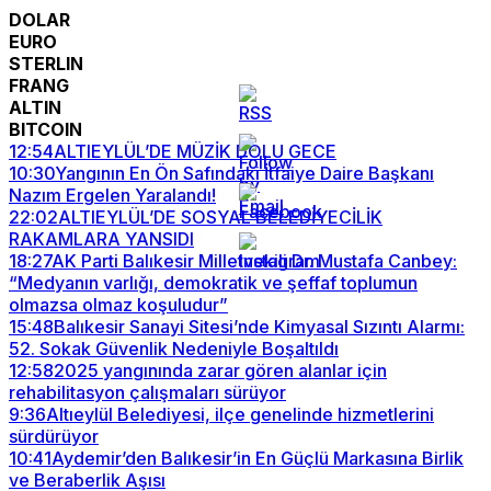
DOLAR
EURO
STERLIN
FRANG
ALTIN
BITCOIN
12:54
ALTIEYLÜL’DE MÜZİK DOLU GECE
10:30
Yangının En Ön Safındaki İtfaiye Daire Başkanı
Nazım Ergelen Yaralandı!
22:02
ALTIEYLÜL’DE SOSYAL BELEDİYECİLİK
RAKAMLARA YANSIDI
18:27
AK Parti Balıkesir Milletvekili Dr. Mustafa Canbey:
“Medyanın varlığı, demokratik ve şeffaf toplumun
olmazsa olmaz koşuludur”
15:48
Balıkesir Sanayi Sitesi’nde Kimyasal Sızıntı Alarmı:
52. Sokak Güvenlik Nedeniyle Boşaltıldı
12:58
2025 yangınında zarar gören alanlar için
rehabilitasyon çalışmaları sürüyor
9:36
Altıeylül Belediyesi, ilçe genelinde hizmetlerini
sürdürüyor
10:41
Aydemir’den Balıkesir’in En Güçlü Markasına Birlik
ve Beraberlik Aşısı