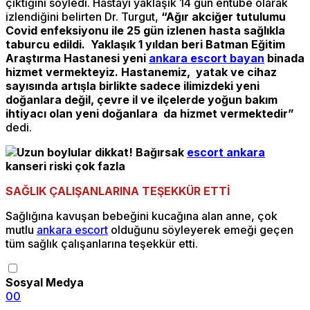
çıktığını söyledi. Hastayı yaklaşık 14 gün entübe olarak
izlendiğini belirten Dr. Turgut,
“Ağır akciğer tutulumu
Covid enfeksiyonu ile 25 gün izlenen hasta sağlıkla
taburcu edildi. Yaklaşık 1 yıldan beri Batman Eğitim
Araştırma Hastanesi yeni
ankara escort bayan
binada
hizmet vermekteyiz. Hastanemiz, yatak ve cihaz
sayısında artışla birlikte sadece ilimizdeki yeni
doğanlara değil, çevre il ve ilçelerde yoğun bakım
ihtiyacı olan yeni doğanlara da hizmet vermektedir”
dedi.
Uzun boylular dikkat! Bağırsak
escort ankara
kanseri riski çok fazla
SAĞLIK ÇALIŞANLARINA TEŞEKKÜR ETTİ
Sağlığına kavuşan bebeğini kucağına alan anne, çok
mutlu
ankara escort
olduğunu söyleyerek emeği geçen
tüm sağlık çalışanlarına teşekkür etti.
Sosyal Medya
0
0