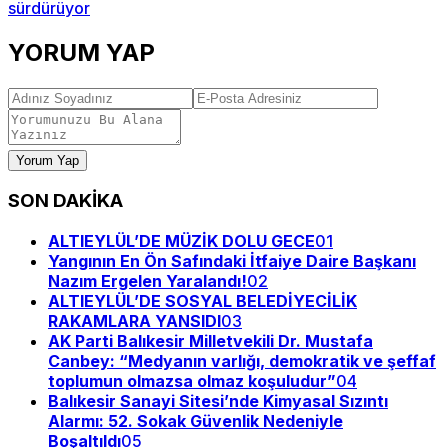
sürdürüyor
YORUM YAP
Yorum Yap
SON DAKİKA
ALTIEYLÜL’DE MÜZİK DOLU GECE
01
Yangının En Ön Safındaki İtfaiye Daire Başkanı
Nazım Ergelen Yaralandı!
02
ALTIEYLÜL’DE SOSYAL BELEDİYECİLİK
RAKAMLARA YANSIDI
03
AK Parti Balıkesir Milletvekili Dr. Mustafa
Canbey: “Medyanın varlığı, demokratik ve şeffaf
toplumun olmazsa olmaz koşuludur”
04
Balıkesir Sanayi Sitesi’nde Kimyasal Sızıntı
Alarmı: 52. Sokak Güvenlik Nedeniyle
Boşaltıldı
05