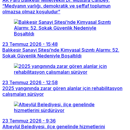
“Medyanın varlığı, demokratik ve şeffaf toplumun
olmazsa olmaz koşuludur”
23 Temmuz 2026 - 15:48
Balıkesir Sanayi Sitesi’nde Kimyasal Sızıntı Alarmı: 52.
Sokak Güvenlik Nedeniyle Boşaltıldı
23 Temmuz 2026 - 12:58
2025 yangınında zarar gören alanlar için rehabilitasyon
çalışmaları sürüyor
23 Temmuz 2026 - 9:36
Altıeylül Belediyesi, ilçe genelinde hizmetlerini