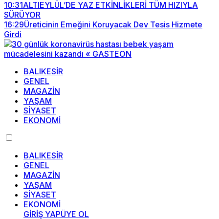
10:31
ALTIEYLÜL’DE YAZ ETKİNLİKLERİ TÜM HIZIYLA
SÜRÜYOR
16:29
Üreticinin Emeğini Koruyacak Dev Tesis Hizmete
Girdi
BALIKESİR
GENEL
MAGAZİN
YAŞAM
SİYASET
EKONOMİ
BALIKESİR
GENEL
MAGAZİN
YAŞAM
SİYASET
EKONOMİ
GİRİŞ YAP
ÜYE OL