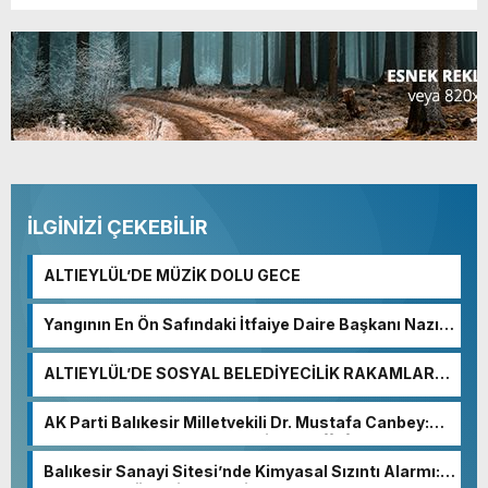
İLGİNİZİ ÇEKEBİLİR
ALTIEYLÜL’DE MÜZİK DOLU GECE
Yangının En Ön Safındaki İtfaiye Daire Başkanı Nazım
Ergelen Yaralandı!
ALTIEYLÜL’DE SOSYAL BELEDİYECİLİK RAKAMLARA
YANSIDI
AK Parti Balıkesir Milletvekili Dr. Mustafa Canbey:
“Medyanın varlığı, demokratik ve şeffaf toplumun
olmazsa olmaz koşuludur”
Balıkesir Sanayi Sitesi’nde Kimyasal Sızıntı Alarmı: