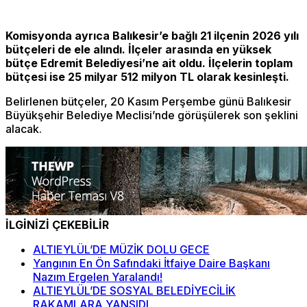
Komisyonda ayrıca Balıkesir’e bağlı 21 ilçenin 2026 yılı
bütçeleri de ele alındı. İlçeler arasında en yüksek
bütçe Edremit Belediyesi’ne ait oldu. İlçelerin toplam
bütçesi ise 25 milyar 512 milyon TL olarak kesinleşti.
Belirlenen bütçeler, 20 Kasım Perşembe günü Balıkesir
Büyükşehir Belediye Meclisi’nde görüşülerek son şeklini
alacak.
İLGİNİZİ ÇEKEBİLİR
ALTIEYLÜL’DE MÜZİK DOLU GECE
Yangının En Ön Safındaki İtfaiye Daire Başkanı
Nazım Ergelen Yaralandı!
ALTIEYLÜL’DE SOSYAL BELEDİYECİLİK
RAKAMLARA YANSIDI