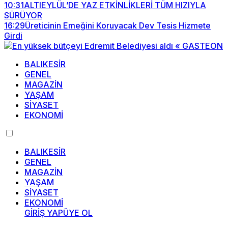
10:31
ALTIEYLÜL’DE YAZ ETKİNLİKLERİ TÜM HIZIYLA
SÜRÜYOR
16:29
Üreticinin Emeğini Koruyacak Dev Tesis Hizmete
Girdi
BALIKESİR
GENEL
MAGAZİN
YAŞAM
SİYASET
EKONOMİ
BALIKESİR
GENEL
MAGAZİN
YAŞAM
SİYASET
EKONOMİ
GİRİŞ YAP
ÜYE OL