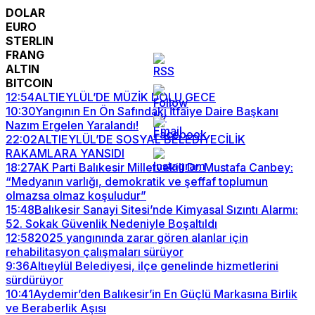
DOLAR
EURO
STERLIN
FRANG
ALTIN
BITCOIN
12:54
ALTIEYLÜL’DE MÜZİK DOLU GECE
10:30
Yangının En Ön Safındaki İtfaiye Daire Başkanı
Nazım Ergelen Yaralandı!
22:02
ALTIEYLÜL’DE SOSYAL BELEDİYECİLİK
RAKAMLARA YANSIDI
18:27
AK Parti Balıkesir Milletvekili Dr. Mustafa Canbey:
“Medyanın varlığı, demokratik ve şeffaf toplumun
olmazsa olmaz koşuludur”
15:48
Balıkesir Sanayi Sitesi’nde Kimyasal Sızıntı Alarmı:
52. Sokak Güvenlik Nedeniyle Boşaltıldı
12:58
2025 yangınında zarar gören alanlar için
rehabilitasyon çalışmaları sürüyor
9:36
Altıeylül Belediyesi, ilçe genelinde hizmetlerini
sürdürüyor
10:41
Aydemir’den Balıkesir’in En Güçlü Markasına Birlik
ve Beraberlik Aşısı