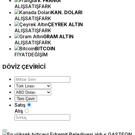
İSV. FRANGI
ALIŞ
SATIŞ
FARK
KAN. DOLARI
ALIŞ
SATIŞ
FARK
ÇEYREK ALTIN
ALIŞ
SATIŞ
FARK
GRAM ALTIN
ALIŞ
SATIŞ
FARK
BITCOIN
FİYAT
DEĞİŞİM
DÖVİZ
ÇEVİRİCİ
Satış
Alış