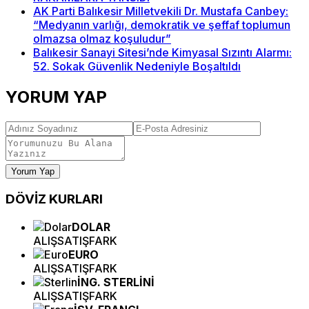
AK Parti Balıkesir Milletvekili Dr. Mustafa Canbey:
“Medyanın varlığı, demokratik ve şeffaf toplumun
olmazsa olmaz koşuludur”
Balıkesir Sanayi Sitesi’nde Kimyasal Sızıntı Alarmı:
52. Sokak Güvenlik Nedeniyle Boşaltıldı
YORUM YAP
Yorum Yap
DÖVİZ
KURLARI
DOLAR
ALIŞ
SATIŞ
FARK
EURO
ALIŞ
SATIŞ
FARK
İNG. STERLİNİ
ALIŞ
SATIŞ
FARK