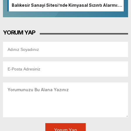
olmazsa olmaz koşuludur”
Balıkesir Sanayi Sitesi’nde Kimyasal Sızıntı Alarmı:
52. Sokak Güvenlik Nedeniyle Boşaltıldı
YORUM YAP
Yorum Yap