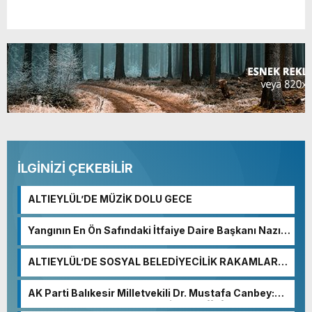
İLGİNİZİ ÇEKEBİLİR
ALTIEYLÜL’DE MÜZİK DOLU GECE
Yangının En Ön Safındaki İtfaiye Daire Başkanı Nazım
Ergelen Yaralandı!
ALTIEYLÜL’DE SOSYAL BELEDİYECİLİK RAKAMLARA
YANSIDI
AK Parti Balıkesir Milletvekili Dr. Mustafa Canbey:
“Medyanın varlığı, demokratik ve şeffaf toplumun