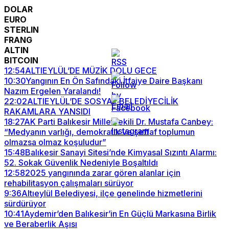
DOLAR
EURO
STERLIN
FRANG
ALTIN
BITCOIN
12:54
ALTIEYLÜL’DE MÜZİK DOLU GECE
10:30
Yangının En Ön Safındaki İtfaiye Daire Başkanı
Nazım Ergelen Yaralandı!
22:02
ALTIEYLÜL’DE SOSYAL BELEDİYECİLİK
RAKAMLARA YANSIDI
18:27
AK Parti Balıkesir Milletvekili Dr. Mustafa Canbey:
“Medyanın varlığı, demokratik ve şeffaf toplumun
olmazsa olmaz koşuludur”
15:48
Balıkesir Sanayi Sitesi’nde Kimyasal Sızıntı Alarmı:
52. Sokak Güvenlik Nedeniyle Boşaltıldı
12:58
2025 yangınında zarar gören alanlar için
rehabilitasyon çalışmaları sürüyor
9:36
Altıeylül Belediyesi, ilçe genelinde hizmetlerini
sürdürüyor
10:41
Aydemir’den Balıkesir’in En Güçlü Markasına Birlik
ve Beraberlik Aşısı