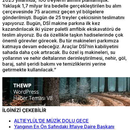
Yaklaşık 1,7 milyar lira bedelle gerçekleştirilen bu alım
çerçevesinde 75 aracımız geçen yıl bölgelere
gönderilmişti. Bugün de 25 treyler çekicisinin teslimatını
yapıyoruz. Bugün, DSİ makine parkına ilk kez
kazandırılacak iki yüzer paletli amfibik ekskavatörü de
teslim alıyoruz. Bu da özellikle taşkın hadiselerinde çok
önemli görevler görecek. Bu tür makineleri parkımıza
katmaya devam edeceğiz. Araçlar DSİ’nin kabiliyetini
sahada daha çok artıracak. Bu özel iş makineleri, su
yollarının ve nehir deltalarının derinleştirilmesi, nehir, göl,
baraj, sahil şeridi bakımı ve temizliklerini yerine
getirmekte kullanılacak.”
İLGİNİZİ ÇEKEBİLİR
ALTIEYLÜL’DE MÜZİK DOLU GECE
Yangının En Ön Safındaki İtfaiye Daire Başkanı