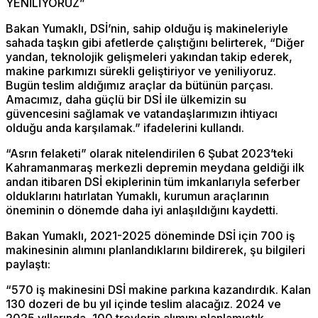
YENİLİYORUZ”
Bakan Yumaklı, DSİ’nin, sahip olduğu iş makineleriyle
sahada taşkın gibi afetlerde çalıştığını belirterek, “Diğer
yandan, teknolojik gelişmeleri yakından takip ederek,
makine parkımızı sürekli geliştiriyor ve yeniliyoruz.
Bugün teslim aldığımız araçlar da bütünün parçası.
Amacımız, daha güçlü bir DSİ ile ülkemizin su
güvencesini sağlamak ve vatandaşlarımızın ihtiyacı
olduğu anda karşılamak.” ifadelerini kullandı.
“Asrın felaketi” olarak nitelendirilen 6 Şubat 2023’teki
Kahramanmaraş merkezli depremin meydana geldiği ilk
andan itibaren DSİ ekiplerinin tüm imkanlarıyla seferber
olduklarını hatırlatan Yumaklı, kurumun araçlarının
öneminin o dönemde daha iyi anlaşıldığını kaydetti.
Bakan Yumaklı, 2021-2025 döneminde DSİ için 700 iş
makinesinin alımını planlandıklarını bildirerek, şu bilgileri
paylaştı:
“570 iş makinesini DSİ makine parkına kazandırdık. Kalan
130 dozeri de bu yıl içinde teslim alacağız. 2024 ve
2025 yıllarında, 100 treylerin alımını planlamıştık.