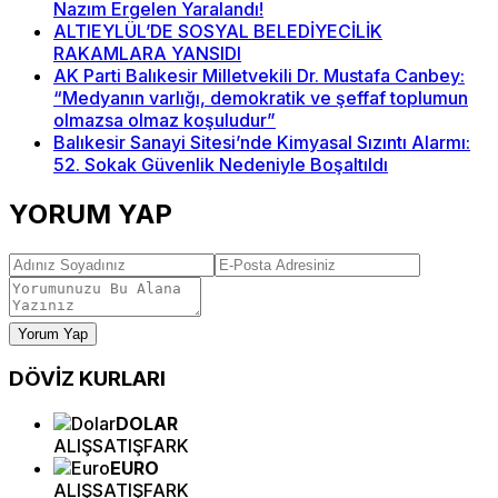
Nazım Ergelen Yaralandı!
ALTIEYLÜL’DE SOSYAL BELEDİYECİLİK
RAKAMLARA YANSIDI
AK Parti Balıkesir Milletvekili Dr. Mustafa Canbey:
“Medyanın varlığı, demokratik ve şeffaf toplumun
olmazsa olmaz koşuludur”
Balıkesir Sanayi Sitesi’nde Kimyasal Sızıntı Alarmı:
52. Sokak Güvenlik Nedeniyle Boşaltıldı
YORUM YAP
Yorum Yap
DÖVİZ
KURLARI
DOLAR
ALIŞ
SATIŞ
FARK
EURO
ALIŞ
SATIŞ
FARK