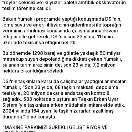
treyler çekicisi ve iki yüzer paletli amfibik ekskavatörün
teslim törenine katıldı.
Bakan Yumaklı programda yaptığı konuşmada DSİ’nin,
içme suyu ve enerji ihtiyacının giderilmesi ile toprağın
veriminin artırılması konusunda çalışmalarına devam
ettiğini dile getirerek, DSİ’nin son 23 yılda, 11 binin
üzerinde tesis inşa ettiğini belirtti.
Bu dönemde 1298 baraj ve göletle yaklaşık 50 milyar
metreküp suyun depolandığına dikkati çeken Yumaklı,
sulanan tarım arazisinin de, son 23 yılda, 7,2 milyon
hektara çıkarıldığını söyledi.
DSİ’nin taşkınlara karşı da çalışmalar yaptığını anımsatan
Yumaklı, “Son 23 yılda, 68 taşkın maksatlı depolama
tesisiyle, 20 milyon dekar alanda taşkın kontrolü
sağladık. 533 noktada oluşturulan Taşkın Erken Uyarı
Sistemi’yle taşkınlara erken müdahale imkanı elde ettik.
2024 yılında 164 uyarı ile taşkın zararları azaltılmış
durumda.” diye konuştu.
“MAKİNE PARKIMIZI SÜREKLİ GELİŞTİRİYOR VE