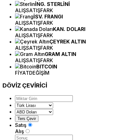
İNG. STERLİNİ
ALIŞ
SATIŞ
FARK
İSV. FRANGI
ALIŞ
SATIŞ
FARK
KAN. DOLARI
ALIŞ
SATIŞ
FARK
ÇEYREK ALTIN
ALIŞ
SATIŞ
FARK
GRAM ALTIN
ALIŞ
SATIŞ
FARK
BITCOIN
FİYAT
DEĞİŞİM
DÖVİZ
ÇEVİRİCİ
Satış
Alış