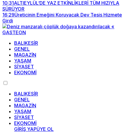
10:31
ALTIEYLÜL’DE YAZ ETKİNLİKLERİ TÜM HIZIYLA
SÜRÜYOR
16:29
Üreticinin Emeğini Koruyacak Dev Tesis Hizmete
Girdi
BALIKESİR
GENEL
MAGAZİN
YAŞAM
SİYASET
EKONOMİ
BALIKESİR
GENEL
MAGAZİN
YAŞAM
SİYASET
EKONOMİ
GİRİŞ YAP
ÜYE OL