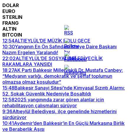
DOLAR
EURO
STERLIN
FRANG
ALTIN
BITCOIN
12:54
ALTIEYLÜL’DE MÜZİK DOLU GECE
10:30
Yangının En Ön Safındaki İtfaiye Daire Başkanı
Nazım Ergelen Yaralandı!
22:02
ALTIEYLÜL’DE SOSYAL BELEDİYECİLİK
RAKAMLARA YANSIDI
18:27
AK Parti Balıkesir Milletvekili Dr. Mustafa Canbey:
“Medyanın varlığı, demokratik ve şeffaf toplumun
olmazsa olmaz koşuludur”
15:48
Balıkesir Sanayi Sitesi’nde Kimyasal Sızıntı Alarmı:
52. Sokak Güvenlik Nedeniyle Boşaltıldı
12:58
2025 yangınında zarar gören alanlar için
rehabilitasyon çalışmaları sürüyor
9:36
Altıeylül Belediyesi, ilçe genelinde hizmetlerini
sürdürüyor
10:41
Aydemir’den Balıkesir’in En Güçlü Markasına Birlik
ve Beraberlik Aşısı