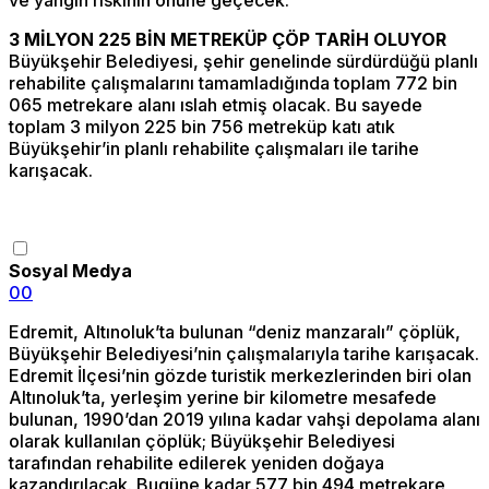
3 MİLYON 225 BİN METREKÜP ÇÖP TARİH OLUYOR
Büyükşehir Belediyesi, şehir genelinde sürdürdüğü planlı
rehabilite çalışmalarını tamamladığında toplam 772 bin
065 metrekare alanı ıslah etmiş olacak. Bu sayede
toplam 3 milyon 225 bin 756 metreküp katı atık
Büyükşehir’in planlı rehabilite çalışmaları ile tarihe
karışacak.
Sosyal Medya
0
0
Edremit, Altınoluk’ta bulunan “deniz manzaralı” çöplük,
Büyükşehir Belediyesi’nin çalışmalarıyla tarihe karışacak.
Edremit İlçesi’nin gözde turistik merkezlerinden biri olan
Altınoluk’ta, yerleşim yerine bir kilometre mesafede
bulunan, 1990’dan 2019 yılına kadar vahşi depolama alanı
olarak kullanılan çöplük; Büyükşehir Belediyesi
tarafından rehabilite edilerek yeniden doğaya
kazandırılacak. Bugüne kadar 577 bin 494 metrekare