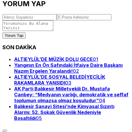
YORUM YAP
Yorum Yap
SON DAKİKA
ALTIEYLÜL’DE MÜZİK DOLU GECE
01
Yangının En Ön Safındaki İtfaiye Daire Başkanı
Nazım Ergelen Yaralandı!
02
ALTIEYLÜL’DE SOSYAL BELEDİYECİLİK
RAKAMLARA YANSIDI
03
AK Parti Balıkesir Milletvekili Dr. Mustafa
Canbey: “Medyanın varlığı, demokratik ve şeffaf
toplumun olmazsa olmaz koşuludur”
04
Balıkesir Sanayi Sitesi’nde Kimyasal Sızıntı
Alarmı: 52. Sokak Güvenlik Nedeniyle
Boşaltıldı
05