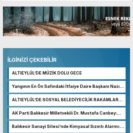
İLGİNİZİ ÇEKEBİLİR
ALTIEYLÜL’DE MÜZİK DOLU GECE
Yangının En Ön Safındaki İtfaiye Daire Başkanı Nazım
Ergelen Yaralandı!
ALTIEYLÜL’DE SOSYAL BELEDİYECİLİK RAKAMLARA
YANSIDI
AK Parti Balıkesir Milletvekili Dr. Mustafa Canbey:
“Medyanın varlığı, demokratik ve şeffaf toplumun
olmazsa olmaz koşuludur”
Balıkesir Sanayi Sitesi’nde Kimyasal Sızıntı Alarmı:
52. Sokak Güvenlik Nedeniyle Boşaltıldı