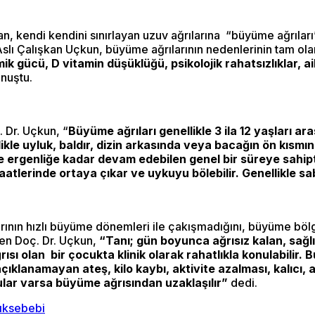
 kendi kendini sınırlayan uzuv ağrılarına “büyüme ağrıları” 
slı Çalışkan Uçkun, büyüme ağrılarının nedenlerinin tam olar
kemik gücü, D vitamin düşüklüğü, psikolojik rahatsızlıklar
onuştu.
 Dr. Uçkun, “
Büyüme ağrıları genellikle 3 ila 12 yaşları a
ellikle uyluk, baldır, dizin arkasında veya bacağın ön kısm
ve ergenliğe kadar devam edebilen genel bir süreye sahipti
aatlerinde ortaya çıkar ve uykuyu bölebilir. Genellikle s
ının hızlı büyüme dönemleri ile çakışmadığını, büyüme bölg
ten Doç. Dr. Uçkun,
“Tanı; gün boyunca ağrısız kalan, sağlı
sı olan bir çocukta klinik olarak rahatlıkla konulabilir.
açıklanamayan ateş, kilo kaybı, aktivite azalması, kalıcı, 
ar varsa büyüme ağrısından uzaklaşılır”
dedi.
ık
sebebi