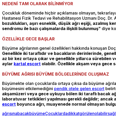
NEDENİ TAM OLARAK BİLİNMİYOR
Çocukluk döneminde hiçbir açıklaması olmayan, tekrarlayan,
Hastanesi Fizik Tedavi ve Rehabilitasyon Uzmanı Doç. Dr. A
bozuklukları, aşırı esneklik, düşük ağrı eşiği, azalmış 
sendromu ile bazı çalışmalarda ilişkili bulunmuş”
diye k
ÖZELLİKLE GECE BAŞLAR
Büyüme ağrılarının genel özellikleri hakkında konuşan Doç.
Genellikle iki taraflıdır ve bacakların derinlerinde, gen
az bir kez ortaya çıkar ve genellikle yıllarca sürebilen 
aylar
kartal escort
olabilir. Özellikle akşam veya gece s
BÜYÜME AĞRISI BÜYÜME BÖLGELERİNDE OLUŞMAZ
Büyümekte olan çocuklarda ortaya çıksa da büyüme ağrılar
büyümesini etkilemediğini
pendik otele gelen escort
belir
akşamüzeri veya gece uykuyu bölen iki taraflı bacak ağrı
laboratuvar tetkikleri yapılması gerekli değildir; ancak 
escort
boyunca ağrı, muayenede normal olmayan bulgul
ağrısına
bacak
büyüme
Çocuklarda
dikkat
görülen
olabilir
sağl