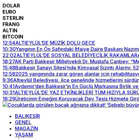
DOLAR
EURO
STERLIN
FRANG
ALTIN
BITCOIN
12:54
ALTIEYLÜL’DE MÜZİK DOLU GECE
10:30
Yangının En Ön Safındaki İtfaiye Daire Başkanı Nazım
22:02
ALTIEYLÜL’DE SOSYAL BELEDİYECİLİK RAKAMLAR
18:27
AK Parti Balıkesir Milletvekili Dr. Mustafa Canbey: 
15:48
Balıkesir Sanayi Sitesi’nde Kimyasal Sızıntı Alarmı: 
12:58
2025 yangınında zarar gören alanlar için rehabilitasy
9:36
Altıeylül Belediyesi, ilçe genelinde hizmetlerini sürdü
10:41
Aydemir’den Balıkesir’in En Güçlü Markasına Birlik ve
10:31
ALTIEYLÜL’DE YAZ ETKİNLİKLERİ TÜM HIZIYLA SÜ
16:29
Üreticinin Emeğini Koruyacak Dev Tesis Hizmete Gird
BALIKESİR
GENEL
MAGAZİN
YAŞAM