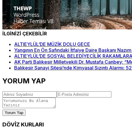
İLGİNİZİ ÇEKEBİLİR
ALTIEYLÜL’DE MÜZİK DOLU GECE
Yangının En Ön Safındaki İtfaiye Daire Başkanı Nazım
ALTIEYLÜL’DE SOSYAL BELEDİYECİLİK RAKAMLARA
AK Parti Balıkesir Milletvekili Dr. Mustafa Canbey: 
Balıkesir Sanayi Sitesi’nde Kimyasal Sızıntı Alarmı: 5
YORUM YAP
Yorum Yap
DÖVİZ
KURLARI