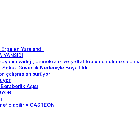
 Ergelen Yaralandı!
A YANSIDI
“Medyanın varlığı, demokratik ve şeffaf toplumun olmazsa ol
52. Sokak Güvenlik Nedeniyle Boşaltıldı
on çalışmaları sürüyor
rüyor
 Beraberlik Aşısı
RÜYOR
i