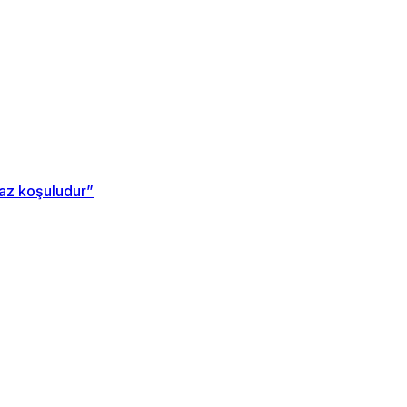
maz koşuludur”