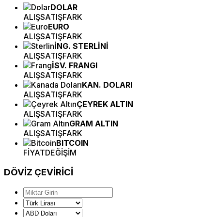
DOLAR
ALIŞ
SATIŞ
FARK
EURO
ALIŞ
SATIŞ
FARK
İNG. STERLİNİ
ALIŞ
SATIŞ
FARK
İSV. FRANGI
ALIŞ
SATIŞ
FARK
KAN. DOLARI
ALIŞ
SATIŞ
FARK
ÇEYREK ALTIN
ALIŞ
SATIŞ
FARK
GRAM ALTIN
ALIŞ
SATIŞ
FARK
BITCOIN
FİYAT
DEĞİŞİM
DÖVİZ
ÇEVİRİCİ