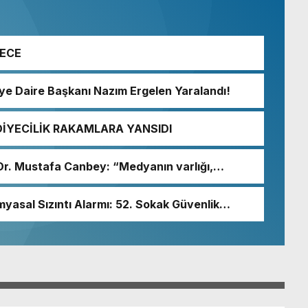
GECE
iye Daire Başkanı Nazım Ergelen Yaralandı!
DİYECİLİK RAKAMLARA YANSIDI
i Dr. Mustafa Canbey: “Medyanın varlığı,
un olmazsa olmaz koşuludur”
myasal Sızıntı Alarmı: 52. Sokak Güvenlik