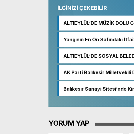
İLGİNİZİ ÇEKEBİLİR
ALTIEYLÜL’DE MÜZİK DOLU 
Yangının En Ön Safındaki İtfa
ALTIEYLÜL’DE SOSYAL BELE
AK Parti Balıkesir Milletvekil
demokratik ve şeffaf toplum
Balıkesir Sanayi Sitesi’nde Ki
Nedeniyle Boşaltıldı
YORUM YAP