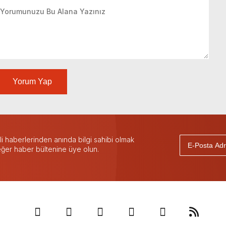
Yorum Yap
 haberlerinden anında bilgi sahibi olmak
 eğer haber bültenine üye olun.