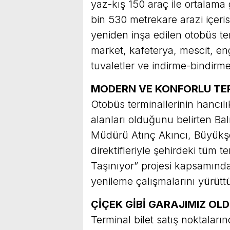
yaz-kış 150 araç ile ortalam
bin 530 metrekare arazi içeri
yeniden inşa edilen otobüs te
market, kafeterya, mescit, en
tuvaletler ve indirme-bindirm
MODERN VE KONFORLU TE
Otobüs terminallerinin hancıl
alanları olduğunu belirten Ba
Müdürü Atınç Akıncı, Büyükşe
direktifleriyle şehirdeki tüm t
Taşınıyor” projesi kapsamınd
yenileme çalışmalarını yürüttü
ÇİÇEK GİBİ GARAJIMIZ OL
Terminal bilet satış noktaları