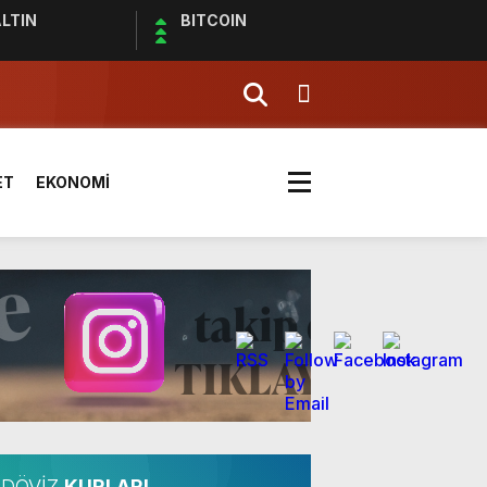
LTIN
BITCOIN
effaf toplumun olmazsa olmaz
ET
EKONOMİ
ldı
DÖVİZ
KURLARI