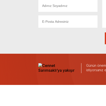
Günün önemli
istiyorsanız