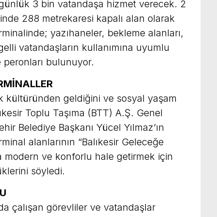
a günlük 3 bin vatandaşa hizmet verecek. 2
sinde 288 metrekaresi kapalı alan olarak
rminalinde; yazıhaneler, bekleme alanları,
gelli vatandaşların kullanımına uyumlu
e peronları bulunuyor.
RMİNALLER
ık kültüründen geldiğini ve sosyal yaşam
lıkesir Toplu Taşıma (BTT) A.Ş. Genel
hir Belediye Başkanı Yücel Yılmaz’ın
erminal alanlarının “Balıkesir Geleceğe
a modern ve konforlu hale getirmek için
klerini söyledi.
DU
nda çalışan görevliler ve vatandaşlar