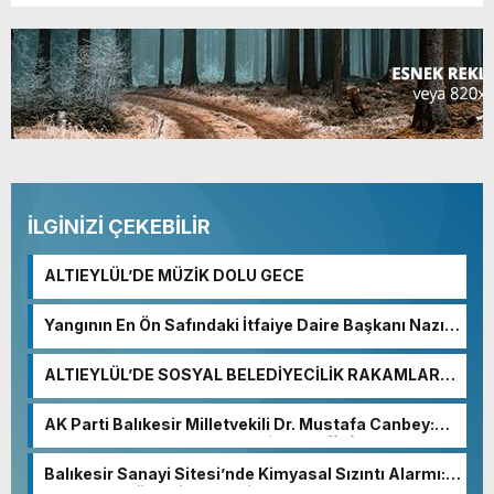
İLGİNİZİ ÇEKEBİLİR
ALTIEYLÜL’DE MÜZİK DOLU GECE
Yangının En Ön Safındaki İtfaiye Daire Başkanı Nazım
Ergelen Yaralandı!
ALTIEYLÜL’DE SOSYAL BELEDİYECİLİK RAKAMLARA
YANSIDI
AK Parti Balıkesir Milletvekili Dr. Mustafa Canbey:
“Medyanın varlığı, demokratik ve şeffaf toplumun
olmazsa olmaz koşuludur”
Balıkesir Sanayi Sitesi’nde Kimyasal Sızıntı Alarmı:
52. Sokak Güvenlik Nedeniyle Boşaltıldı