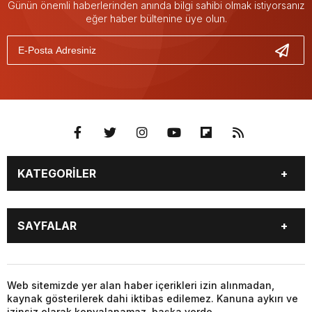
Günün önemli haberlerinden anında bilgi sahibi olmak istiyorsanız
eğer haber bültenine üye olun.
KATEGORİLER
YAŞAM
SİYASET
SAYFALAR
GAZETE OKU
VİDEO GALERİ
PUAN DURUMU
TÜM MANŞET HABERLERİ
BALIKESİR
GENEL
MAGAZİN
YAŞAM
Web sitemizde yer alan haber içerikleri izin alınmadan,
kaynak gösterilerek dahi iktibas edilemez. Kanuna aykırı ve
SİYASET
EKONOMİ
izinsiz olarak kopyalanamaz, başka yerde