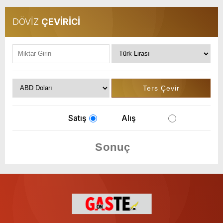
DÖVİZ
ÇEVİRİCİ
Satış
Alış