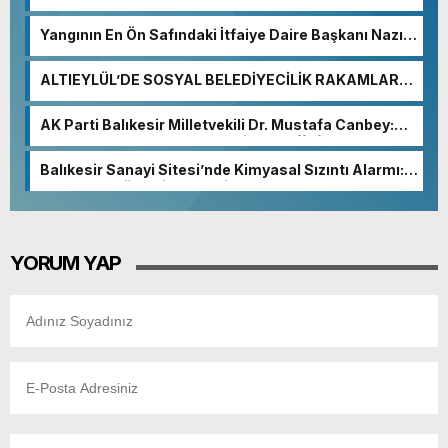
Yangının En Ön Safındaki İtfaiye Daire Başkanı Nazım
Ergelen Yaralandı!
ALTIEYLÜL’DE SOSYAL BELEDİYECİLİK RAKAMLARA
YANSIDI
AK Parti Balıkesir Milletvekili Dr. Mustafa Canbey:
“Medyanın varlığı, demokratik ve şeffaf toplumun
olmazsa olmaz koşuludur”
Balıkesir Sanayi Sitesi’nde Kimyasal Sızıntı Alarmı:
52. Sokak Güvenlik Nedeniyle Boşaltıldı
YORUM YAP