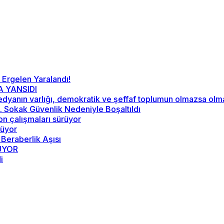
 Ergelen Yaralandı!
A YANSIDI
“Medyanın varlığı, demokratik ve şeffaf toplumun olmazsa ol
52. Sokak Güvenlik Nedeniyle Boşaltıldı
on çalışmaları sürüyor
rüyor
 Beraberlik Aşısı
RÜYOR
i