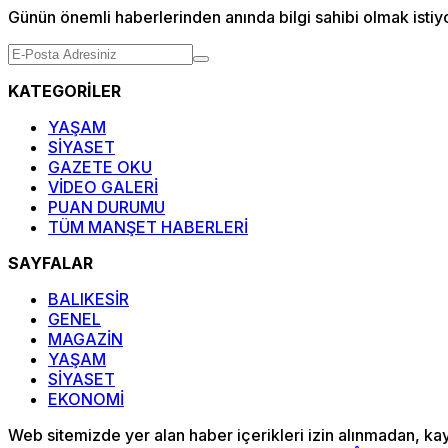
Günün önemli haberlerinden anında bilgi sahibi olmak istiy
KATEGORİLER
YAŞAM
SİYASET
GAZETE OKU
VİDEO GALERİ
PUAN DURUMU
TÜM MANŞET HABERLERİ
SAYFALAR
BALIKESİR
GENEL
MAGAZİN
YAŞAM
SİYASET
EKONOMİ
Web sitemizde yer alan haber içerikleri izin alınmadan, ka