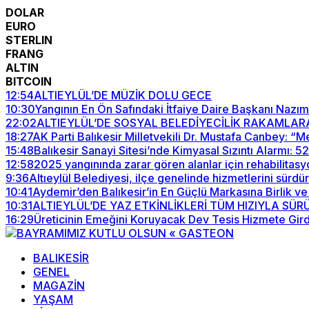
DOLAR
EURO
STERLIN
FRANG
ALTIN
BITCOIN
12:54
ALTIEYLÜL’DE MÜZİK DOLU GECE
10:30
Yangının En Ön Safındaki İtfaiye Daire Başkanı Nazım
22:02
ALTIEYLÜL’DE SOSYAL BELEDİYECİLİK RAKAMLAR
18:27
AK Parti Balıkesir Milletvekili Dr. Mustafa Canbey: 
15:48
Balıkesir Sanayi Sitesi’nde Kimyasal Sızıntı Alarmı: 
12:58
2025 yangınında zarar gören alanlar için rehabilitasy
9:36
Altıeylül Belediyesi, ilçe genelinde hizmetlerini sürdü
10:41
Aydemir’den Balıkesir’in En Güçlü Markasına Birlik ve
10:31
ALTIEYLÜL’DE YAZ ETKİNLİKLERİ TÜM HIZIYLA SÜ
16:29
Üreticinin Emeğini Koruyacak Dev Tesis Hizmete Gird
BALIKESİR
GENEL
MAGAZİN
YAŞAM