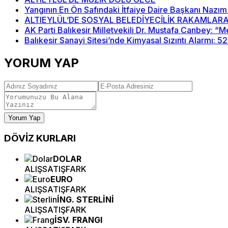
Yangının En Ön Safındaki İtfaiye Daire Başkanı Nazım
ALTIEYLÜL’DE SOSYAL BELEDİYECİLİK RAKAMLARA
AK Parti Balıkesir Milletvekili Dr. Mustafa Canbey: 
Balıkesir Sanayi Sitesi’nde Kimyasal Sızıntı Alarmı: 5
YORUM YAP
Yorum Yap
DÖVİZ
KURLARI
DOLAR
ALIŞ
SATIŞ
FARK
EURO
ALIŞ
SATIŞ
FARK
İNG. STERLİNİ
ALIŞ
SATIŞ
FARK
İSV. FRANGI