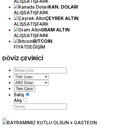
ALIŞ
SATIŞ
FARK
KAN. DOLARI
ALIŞ
SATIŞ
FARK
ÇEYREK ALTIN
ALIŞ
SATIŞ
FARK
GRAM ALTIN
ALIŞ
SATIŞ
FARK
BITCOIN
FİYAT
DEĞİŞİM
DÖVİZ
ÇEVİRİCİ
Satış
Alış