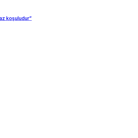
maz koşuludur”