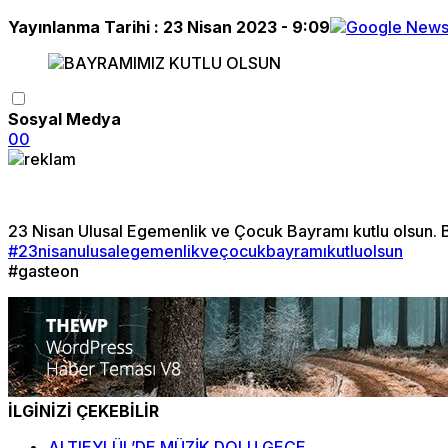
Yayınlanma Tarihi :
23 Nisan 2023 - 9:09
Sosyal Medya
0
0
23 Nisan Ulusal Egemenlik ve Çocuk Bayramı kutlu olsun. 
#23nisanulusalegemenlikveçocukbayramıkutluolsun
#gasteon
İLGİNİZİ ÇEKEBİLİR
ALTIEYLÜL’DE MÜZİK DOLU GECE