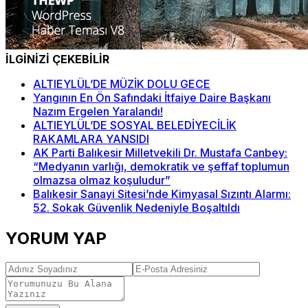
İLGİNİZİ ÇEKEBİLİR
ALTIEYLÜL’DE MÜZİK DOLU GECE
Yangının En Ön Safındaki İtfaiye Daire Başkanı
Nazım Ergelen Yaralandı!
ALTIEYLÜL’DE SOSYAL BELEDİYECİLİK
RAKAMLARA YANSIDI
AK Parti Balıkesir Milletvekili Dr. Mustafa Canbey:
“Medyanın varlığı, demokratik ve şeffaf toplumun
olmazsa olmaz koşuludur”
Balıkesir Sanayi Sitesi’nde Kimyasal Sızıntı Alarmı:
52. Sokak Güvenlik Nedeniyle Boşaltıldı
YORUM YAP