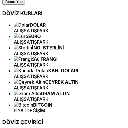
Yorum Yap
DÖVİZ
KURLARI
DOLAR
ALIŞ
SATIŞ
FARK
EURO
ALIŞ
SATIŞ
FARK
İNG. STERLİNİ
ALIŞ
SATIŞ
FARK
İSV. FRANGI
ALIŞ
SATIŞ
FARK
KAN. DOLARI
ALIŞ
SATIŞ
FARK
ÇEYREK ALTIN
ALIŞ
SATIŞ
FARK
GRAM ALTIN
ALIŞ
SATIŞ
FARK
BITCOIN
FİYAT
DEĞİŞİM
DÖVİZ
ÇEVİRİCİ