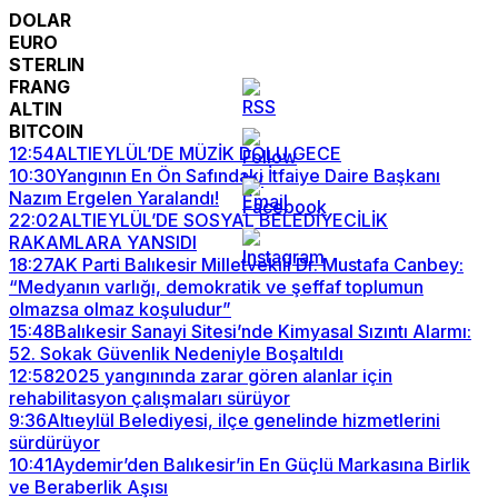
DOLAR
EURO
STERLIN
FRANG
ALTIN
BITCOIN
12:54
ALTIEYLÜL’DE MÜZİK DOLU GECE
10:30
Yangının En Ön Safındaki İtfaiye Daire Başkanı
Nazım Ergelen Yaralandı!
22:02
ALTIEYLÜL’DE SOSYAL BELEDİYECİLİK
RAKAMLARA YANSIDI
18:27
AK Parti Balıkesir Milletvekili Dr. Mustafa Canbey:
“Medyanın varlığı, demokratik ve şeffaf toplumun
olmazsa olmaz koşuludur”
15:48
Balıkesir Sanayi Sitesi’nde Kimyasal Sızıntı Alarmı:
52. Sokak Güvenlik Nedeniyle Boşaltıldı
12:58
2025 yangınında zarar gören alanlar için
rehabilitasyon çalışmaları sürüyor
9:36
Altıeylül Belediyesi, ilçe genelinde hizmetlerini
sürdürüyor
10:41
Aydemir’den Balıkesir’in En Güçlü Markasına Birlik
ve Beraberlik Aşısı