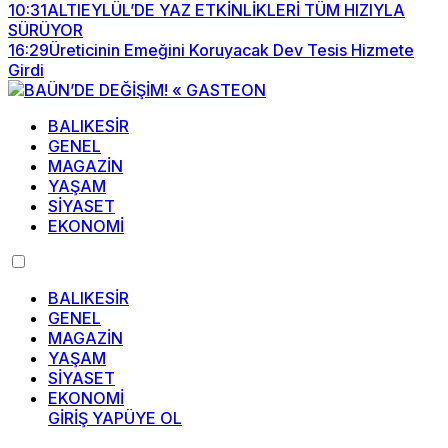
10:31
ALTIEYLÜL’DE YAZ ETKİNLİKLERİ TÜM HIZIYLA
SÜRÜYOR
16:29
Üreticinin Emeğini Koruyacak Dev Tesis Hizmete
Girdi
BALIKESİR
GENEL
MAGAZİN
YAŞAM
SİYASET
EKONOMİ
BALIKESİR
GENEL
MAGAZİN
YAŞAM
SİYASET
EKONOMİ
GİRİŞ YAP
ÜYE OL