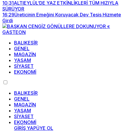
10:31
ALTIEYLÜL’DE YAZ ETKİNLİKLERİ TÜM HIZIYLA
SÜRÜYOR
16:29
Üreticinin Emeğini Koruyacak Dev Tesis Hizmete
Girdi
BALIKESİR
GENEL
MAGAZİN
YAŞAM
SİYASET
EKONOMİ
BALIKESİR
GENEL
MAGAZİN
YAŞAM
SİYASET
EKONOMİ
GİRİŞ YAP
ÜYE OL