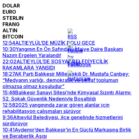
DOLAR
EURO
STERLIN
FRANG
ALTIN
BITCOIN
12:54
ALTIEYLÜL’DE MÜZİK DOLU GECE
10:30
Yangının En Ön Safındaki İtfaiye Daire Başkanı
Nazım Ergelen Yaralandı!
22:02
ALTIEYLÜL’DE SOSYAL BELEDİYECİLİK
RAKAMLARA YANSIDI
18:27
AK Parti Balıkesir Milletvekili Dr. Mustafa Canbey:
“Medyanın varlığı, demokratik ve şeffaf toplumun
olmazsa olmaz koşuludur”
15:48
Balıkesir Sanayi Sitesi’nde Kimyasal Sızıntı Alarmı:
52. Sokak Güvenlik Nedeniyle Boşaltıldı
12:58
2025 yangınında zarar gören alanlar için
rehabilitasyon çalışmaları sürüyor
9:36
Altıeylül Belediyesi, ilçe genelinde hizmetlerini
sürdürüyor
10:41
Aydemir’den Balıkesir’in En Güçlü Markasına Birlik
ve Beraberlik Aşısı