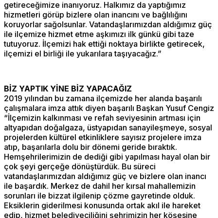
getireceğimize inanıyoruz. Halkımız da yaptığımız
hizmetleri görüp bizlere olan inancını ve bağlılığını
koruyorlar sağolsunlar. Vatandaşlarımızdan aldığımız güç
ile ilçemize hizmet etme aşkımızı ilk günkü gibi taze
tutuyoruz. İlçemizi hak ettiği noktaya birlikte getirecek,
ilçemizi el birliği ile yukarılara taşıyacağız.”
BİZ YAPTIK YİNE BİZ YAPACAĞIZ
2019 yılından bu zamana ilçemizde her alanda başarılı
çalışmalara imza attık diyen başarılı Başkan Yusuf Cengiz
“İlçemizin kalkınması ve refah seviyesinin artması için
altyapıdan doğalgaza, üstyapıdan sanayileşmeye, sosyal
projelerden kültürel etkinliklere sayısız projelere imza
atıp, başarılarla dolu bir dönemi geride bıraktık.
Hemşehrilerimizin de dediği gibi yapılması hayal olan bir
çok şeyi gerçeğe dönüştürdük. Bu süreci
vatandaşlarımızdan aldığımız güç ve bizlere olan inancı
ile başardık. Merkez de dahil her kırsal mahallemizin
sorunları ile bizzat ilgilenip çözme gayretinde olduk.
Eksiklerin giderilmesi konusunda ortak akıl ile hareket
edip, hizmet belediyeciliğini şehrimizin her köşesine