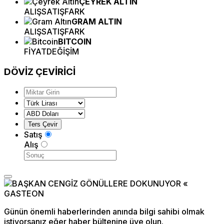
ÇEYREK ALTIN
ALIŞ
SATIŞ
FARK
GRAM ALTIN
ALIŞ
SATIŞ
FARK
BITCOIN
FİYAT
DEĞİŞİM
DÖVİZ
ÇEVİRİCİ
Satış
Alış
Günün önemli haberlerinden anında bilgi sahibi olmak
istiyorsanız eğer haber bültenine üye olun.