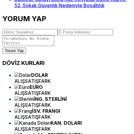
52. Sokak Güvenlik Nedeniyle Boşaltıldı
YORUM YAP
Yorum Yap
DÖVİZ
KURLARI
DOLAR
ALIŞ
SATIŞ
FARK
EURO
ALIŞ
SATIŞ
FARK
İNG. STERLİNİ
ALIŞ
SATIŞ
FARK
İSV. FRANGI
ALIŞ
SATIŞ
FARK
KAN. DOLARI
ALIŞ
SATIŞ
FARK