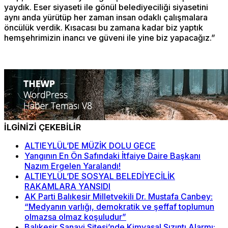
yaydık. Eser siyaseti ile gönül belediyeciliği siyasetini
aynı anda yürütüp her zaman insan odaklı çalışmalara
öncülük verdik. Kısacası bu zamana kadar biz yaptık
hemşehrimizin inancı ve güveni ile yine biz yapacağız.”
İLGİNİZİ ÇEKEBİLİR
ALTIEYLÜL’DE MÜZİK DOLU GECE
Yangının En Ön Safındaki İtfaiye Daire Başkanı
Nazım Ergelen Yaralandı!
ALTIEYLÜL’DE SOSYAL BELEDİYECİLİK
RAKAMLARA YANSIDI
AK Parti Balıkesir Milletvekili Dr. Mustafa Canbey:
“Medyanın varlığı, demokratik ve şeffaf toplumun
olmazsa olmaz koşuludur”
Balıkesir Sanayi Sitesi’nde Kimyasal Sızıntı Alarmı: