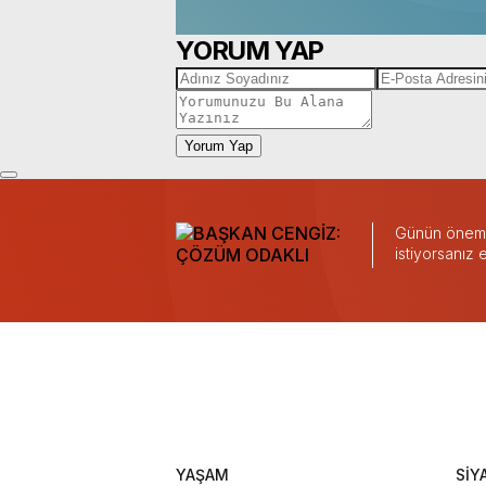
YORUM YAP
Yorum Yap
Günün önemli
istiyorsanız
YAŞAM
SİY