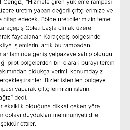
f Cengiz; “Hizmete giren yükleme rampası
zere üretim yapan değerli çiftçilerimize ve
e hitap edecek. Bölge üreticilerimizin temel
 Karaçepiş Göleti başta olmak üzere
larak faydalanan Karaçepiş bölgesinde
kliye işlemlerini artık bu rampadan
tim anlamında geniş yelpazeye sahip olduğu
ğı pilot bölgelerden biri olarak burayı tercih
i bakımından oldukça verimli konumdayız.
erçekleştirsinler. Bizler istenilen bölgeye
ası yaparak çiftçilerimizin işlerini
ağız” dedi.
 eksiklik olduğuna dikkat çeken yöre
an dolayı duydukları memnuniyeti dile
şekkür ettiler.