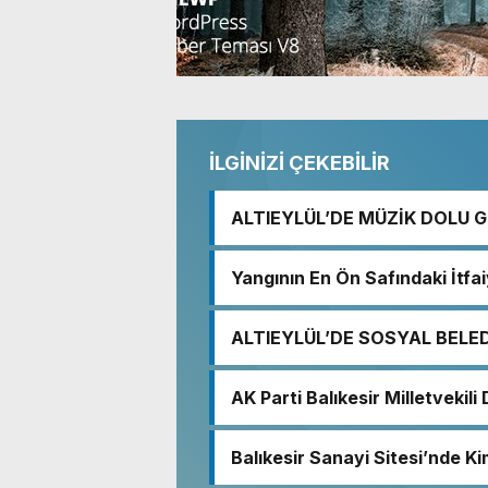
İLGİNİZİ ÇEKEBİLİR
ALTIEYLÜL’DE MÜZİK DOLU 
Yangının En Ön Safındaki İtfa
ALTIEYLÜL’DE SOSYAL BELE
AK Parti Balıkesir Milletvekil
demokratik ve şeffaf toplum
Balıkesir Sanayi Sitesi’nde Ki
Nedeniyle Boşaltıldı