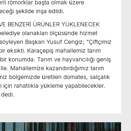
li römorklar başta olmak üzere
eği şekilde inşa edildi.
 VE BENZERİ ÜRÜNLER YÜKLENECEK
in belediye olanakları ölçüsünde hizmet
söyleyen Başkan Yusuf Cengiz; “Çiftçimiz
ir eksikti. Karaçepiş mahallemiz tarım
 bir konumda. Tarım ve hayvancılığı geniş
alle. Mahallemize kazandırdığımız tarım
erimiz bölgemizde üretilen domates, salçalık
i için rahatlıkla yükleme yapabilecekler.
 dedi.