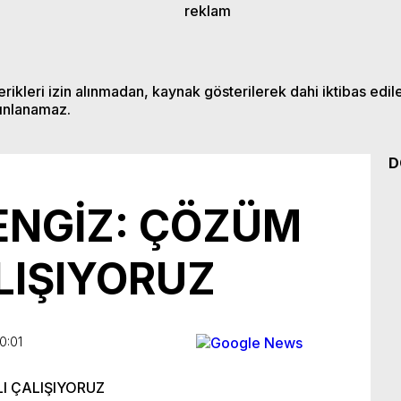
ikleri izin alınmadan, kaynak gösterilerek dahi iktibas edil
ınlanamaz.
D
ENGİZ: ÇÖZÜM
LIŞIYORUZ
0:01