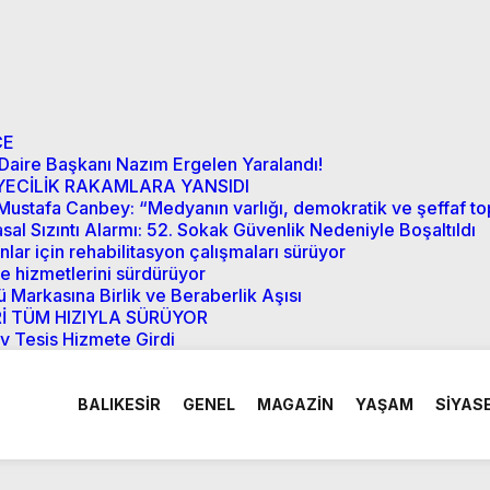
CE
 Daire Başkanı Nazım Ergelen Yaralandı!
YECİLİK RAKAMLARA YANSIDI
Dr. Mustafa Canbey: “Medyanın varlığı, demokratik ve şeffaf
sal Sızıntı Alarmı: 52. Sokak Güvenlik Nedeniyle Boşaltıldı
lar için rehabilitasyon çalışmaları sürüyor
de hizmetlerini sürdürüyor
 Markasına Birlik ve Beraberlik Aşısı
Rİ TÜM HIZIYLA SÜRÜYOR
v Tesis Hizmete Girdi
BALIKESİR
GENEL
MAGAZİN
YAŞAM
SİYAS