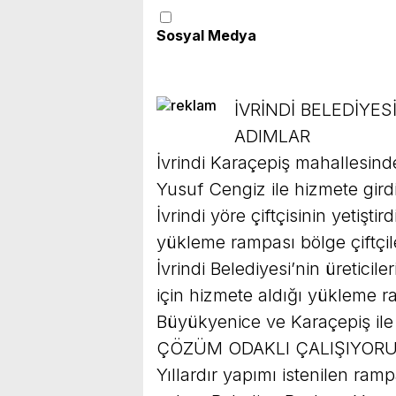
Sosyal Medya
İVRİNDİ BELEDİYE
ADIMLAR
İvrindi Karaçepiş mahallesind
Yusuf Cengiz ile hizmete girdi
İvrindi yöre çiftçisinin yetişti
yükleme rampası bölge çiftçil
İvrindi Belediyesi’nin üreticil
için hizmete aldığı yükleme r
Büyükyenice ve Karaçepiş ile b
ÇÖZÜM ODAKLI ÇALIŞIYOR
Yıllardır yapımı istenilen ramp