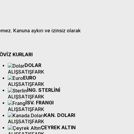
emez. Kanuna aykırı ve izinsiz olarak
ÖVİZ
KURLARI
DOLAR
ALIŞ
SATIŞ
FARK
EURO
ALIŞ
SATIŞ
FARK
İNG. STERLİNİ
ALIŞ
SATIŞ
FARK
İSV. FRANGI
ALIŞ
SATIŞ
FARK
KAN. DOLARI
ALIŞ
SATIŞ
FARK
ÇEYREK ALTIN
ALIŞ
SATIŞ
FARK