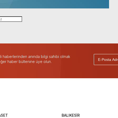
 haberlerinden anında bilgi sahibi olmak
 eğer haber bültenine üye olun.
ASET
BALIKESİR