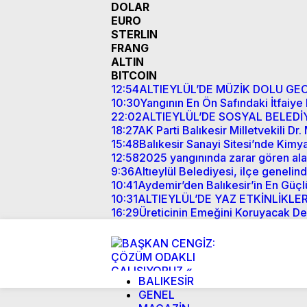
DOLAR
EURO
STERLIN
FRANG
ALTIN
BITCOIN
12:54
ALTIEYLÜL’DE MÜZİK DOLU GE
10:30
Yangının En Ön Safındaki İtfaiye
22:02
ALTIEYLÜL’DE SOSYAL BELEDİ
18:27
AK Parti Balıkesir Milletvekili 
15:48
Balıkesir Sanayi Sitesi’nde Kimya
12:58
2025 yangınında zarar gören alan
9:36
Altıeylül Belediyesi, ilçe genelin
10:41
Aydemir’den Balıkesir’in En Güçlü
10:31
ALTIEYLÜL’DE YAZ ETKİNLİKLE
16:29
Üreticinin Emeğini Koruyacak De
BALIKESİR
GENEL