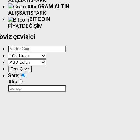
GRAM ALTIN
ALIŞ
SATIŞ
FARK
BITCOIN
FİYAT
DEĞİŞİM
ÖVİZ
ÇEVİRİCİ
Satış
Alış