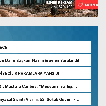
GECE
iye Daire Başkanı Nazım Ergelen Yaralandı!
DİYECİLİK RAKAMLARA YANSIDI
i Dr. Mustafa Canbey: “Medyanın varlığı,
un olmazsa olmaz koşuludur”
myasal Sızıntı Alarmı: 52. Sokak Güvenlik