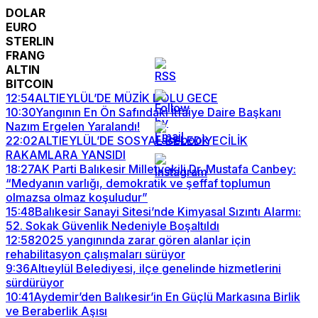
DOLAR
EURO
STERLIN
FRANG
ALTIN
BITCOIN
12:54
ALTIEYLÜL’DE MÜZİK DOLU GECE
10:30
Yangının En Ön Safındaki İtfaiye Daire Başkanı
Nazım Ergelen Yaralandı!
22:02
ALTIEYLÜL’DE SOSYAL BELEDİYECİLİK
RAKAMLARA YANSIDI
18:27
AK Parti Balıkesir Milletvekili Dr. Mustafa Canbey:
“Medyanın varlığı, demokratik ve şeffaf toplumun
olmazsa olmaz koşuludur”
15:48
Balıkesir Sanayi Sitesi’nde Kimyasal Sızıntı Alarmı:
52. Sokak Güvenlik Nedeniyle Boşaltıldı
12:58
2025 yangınında zarar gören alanlar için
rehabilitasyon çalışmaları sürüyor
9:36
Altıeylül Belediyesi, ilçe genelinde hizmetlerini
sürdürüyor
10:41
Aydemir’den Balıkesir’in En Güçlü Markasına Birlik
ve Beraberlik Aşısı