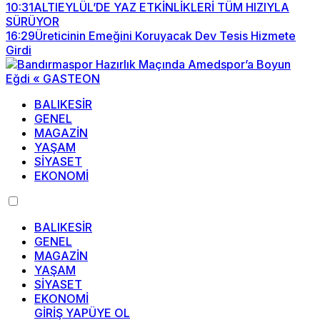
10:31
ALTIEYLÜL’DE YAZ ETKİNLİKLERİ TÜM HIZIYLA
SÜRÜYOR
16:29
Üreticinin Emeğini Koruyacak Dev Tesis Hizmete
Girdi
BALIKESİR
GENEL
MAGAZİN
YAŞAM
SİYASET
EKONOMİ
BALIKESİR
GENEL
MAGAZİN
YAŞAM
SİYASET
EKONOMİ
GİRİŞ YAP
ÜYE OL