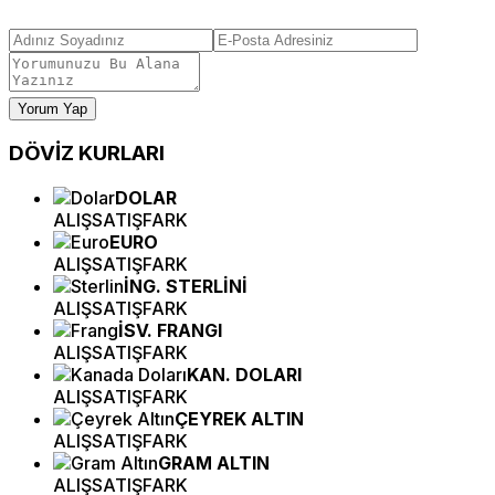
Yorum Yap
DÖVİZ
KURLARI
DOLAR
ALIŞ
SATIŞ
FARK
EURO
ALIŞ
SATIŞ
FARK
İNG. STERLİNİ
ALIŞ
SATIŞ
FARK
İSV. FRANGI
ALIŞ
SATIŞ
FARK
KAN. DOLARI
ALIŞ
SATIŞ
FARK
ÇEYREK ALTIN
ALIŞ
SATIŞ
FARK
GRAM ALTIN
ALIŞ
SATIŞ
FARK