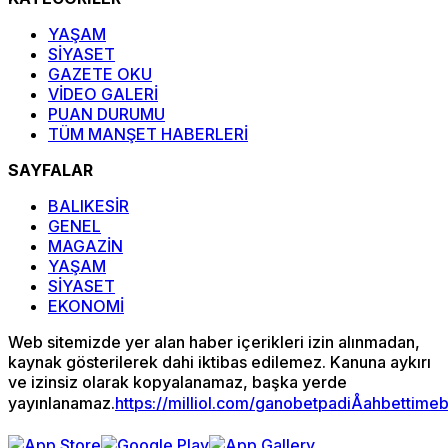
YAŞAM
SİYASET
GAZETE OKU
VİDEO GALERİ
PUAN DURUMU
TÜM MANŞET HABERLERİ
SAYFALAR
BALIKESİR
GENEL
MAGAZİN
YAŞAM
SİYASET
EKONOMİ
Web sitemizde yer alan haber içerikleri izin alınmadan,
kaynak gösterilerek dahi iktibas edilemez. Kanuna aykırı
ve izinsiz olarak kopyalanamaz, başka yerde
yayınlanamaz.
https://milliol.com/
ganobet
padiÅahbet
time