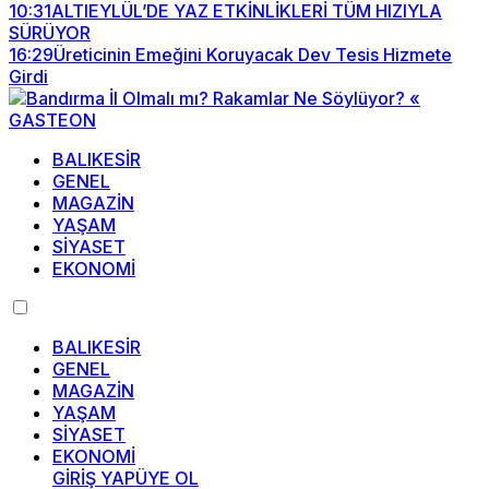
10:31
ALTIEYLÜL’DE YAZ ETKİNLİKLERİ TÜM HIZIYLA
SÜRÜYOR
16:29
Üreticinin Emeğini Koruyacak Dev Tesis Hizmete
Girdi
BALIKESİR
GENEL
MAGAZİN
YAŞAM
SİYASET
EKONOMİ
BALIKESİR
GENEL
MAGAZİN
YAŞAM
SİYASET
EKONOMİ
GİRİŞ YAP
ÜYE OL