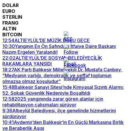
DOLAR
EURO
STERLIN
FRANG
ALTIN
BITCOIN
12:54
ALTIEYLÜL’DE MÜZİK DOLU GECE
10:30
Yangının En Ön Safındaki İtfaiye Daire Başkanı
Nazım Ergelen Yaralandı!
22:02
ALTIEYLÜL’DE SOSYAL BELEDİYECİLİK
RAKAMLARA YANSIDI
18:27
AK Parti Balıkesir Milletvekili Dr. Mustafa Canbey:
“Medyanın varlığı, demokratik ve şeffaf toplumun
olmazsa olmaz koşuludur”
15:48
Balıkesir Sanayi Sitesi’nde Kimyasal Sızıntı Alarmı:
52. Sokak Güvenlik Nedeniyle Boşaltıldı
12:58
2025 yangınında zarar gören alanlar için
rehabilitasyon çalışmaları sürüyor
9:36
Altıeylül Belediyesi, ilçe genelinde hizmetlerini
sürdürüyor
10:41
Aydemir’den Balıkesir’in En Güçlü Markasına Birlik
ve Beraberlik Aşısı