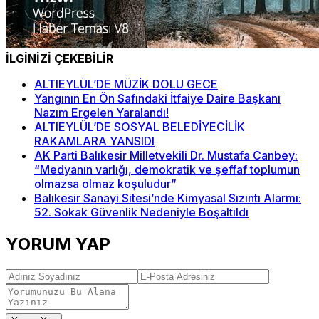
İLGİNİZİ ÇEKEBİLİR
ALTIEYLÜL’DE MÜZİK DOLU GECE
Yangının En Ön Safındaki İtfaiye Daire Başkanı
Nazım Ergelen Yaralandı!
ALTIEYLÜL’DE SOSYAL BELEDİYECİLİK
RAKAMLARA YANSIDI
AK Parti Balıkesir Milletvekili Dr. Mustafa Canbey:
“Medyanın varlığı, demokratik ve şeffaf toplumun
olmazsa olmaz koşuludur”
Balıkesir Sanayi Sitesi’nde Kimyasal Sızıntı Alarmı:
52. Sokak Güvenlik Nedeniyle Boşaltıldı
YORUM YAP