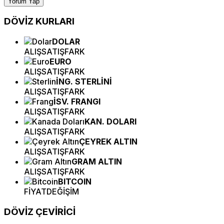
Yorum Yap
DÖVİZ
KURLARI
DOLAR
ALIŞ
SATIŞ
FARK
EURO
ALIŞ
SATIŞ
FARK
İNG. STERLİNİ
ALIŞ
SATIŞ
FARK
İSV. FRANGI
ALIŞ
SATIŞ
FARK
KAN. DOLARI
ALIŞ
SATIŞ
FARK
ÇEYREK ALTIN
ALIŞ
SATIŞ
FARK
GRAM ALTIN
ALIŞ
SATIŞ
FARK
BITCOIN
FİYAT
DEĞİŞİM
DÖVİZ
ÇEVİRİCİ