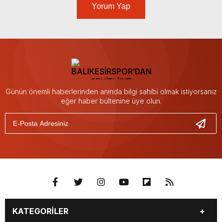
Yorum Yap
Günün önemli haberlerinden anında bilgi sahibi olmak istiyorsanız
eğer haber bültenine üye olun.
KATEGORİLER