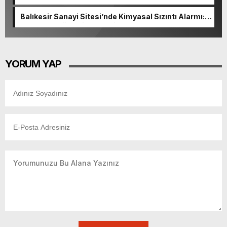
“Medyanın varlığı, demokratik ve şeffaf toplumun
olmazsa olmaz koşuludur”
Balıkesir Sanayi Sitesi’nde Kimyasal Sızıntı Alarmı:
52. Sokak Güvenlik Nedeniyle Boşaltıldı
YORUM YAP