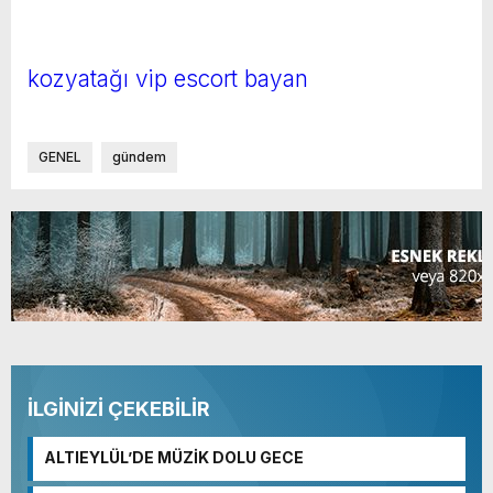
kozyatağı vip escort bayan
GENEL
gündem
İLGİNİZİ ÇEKEBİLİR
ALTIEYLÜL’DE MÜZİK DOLU GECE