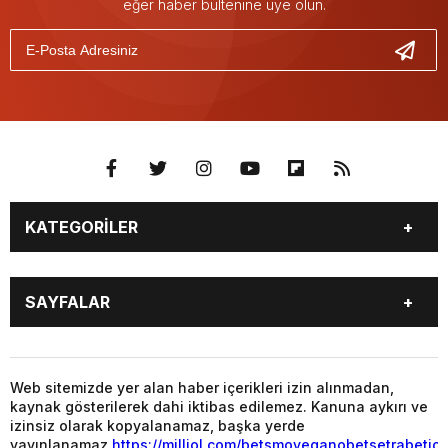
eğer haber bültenine üye olun.
KATEGORİLER
YAŞAM
SİYASET
SAYFALAR
GAZETE OKU
VİDEO GALERİ
PUAN DURUMU
TÜM MANŞET HABERLERİ
BALIKESİR
GENEL
MAGAZİN
YAŞAM
Web sitemizde yer alan haber içerikleri izin alınmadan,
kaynak gösterilerek dahi iktibas edilemez. Kanuna aykırı ve
SİYASET
EKONOMİ
izinsiz olarak kopyalanamaz, başka yerde
yayınlanamaz.
https://milliol.com/
betsmove
ganobet
setrabet
jo