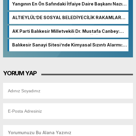
Yangının En Ön Safındaki İtfaiye Daire Başkanı Nazım
Ergelen Yaralandı!
ALTIEYLÜL’DE SOSYAL BELEDİYECİLİK RAKAMLARA
YANSIDI
AK Parti Balıkesir Milletvekili Dr. Mustafa Canbey:
“Medyanın varlığı, demokratik ve şeffaf toplumun
olmazsa olmaz koşuludur”
Balıkesir Sanayi Sitesi’nde Kimyasal Sızıntı Alarmı:
52. Sokak Güvenlik Nedeniyle Boşaltıldı
YORUM YAP