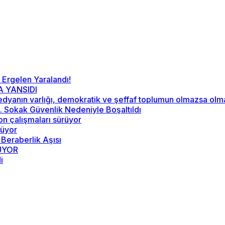
 Ergelen Yaralandı!
A YANSIDI
“Medyanın varlığı, demokratik ve şeffaf toplumun olmazsa ol
52. Sokak Güvenlik Nedeniyle Boşaltıldı
on çalışmaları sürüyor
rüyor
 Beraberlik Aşısı
RÜYOR
i