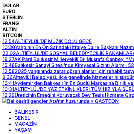
DOLAR
EURO
STERLIN
FRANG
ALTIN
BITCOIN
12:54
ALTIEYLÜL’DE MÜZİK DOLU GECE
10:30
Yangının En Ön Safındaki İtfaiye Daire Başkanı Nazım
22:02
ALTIEYLÜL’DE SOSYAL BELEDİYECİLİK RAKAMLAR
18:27
AK Parti Balıkesir Milletvekili Dr. Mustafa Canbey: 
15:48
Balıkesir Sanayi Sitesi’nde Kimyasal Sızıntı Alarmı: 
12:58
2025 yangınında zarar gören alanlar için rehabilitasy
9:36
Altıeylül Belediyesi, ilçe genelinde hizmetlerini sürdü
10:41
Aydemir’den Balıkesir’in En Güçlü Markasına Birlik ve
10:31
ALTIEYLÜL’DE YAZ ETKİNLİKLERİ TÜM HIZIYLA SÜ
16:29
Üreticinin Emeğini Koruyacak Dev Tesis Hizmete Gird
BALIKESİR
GENEL
MAGAZİN
YAŞAM