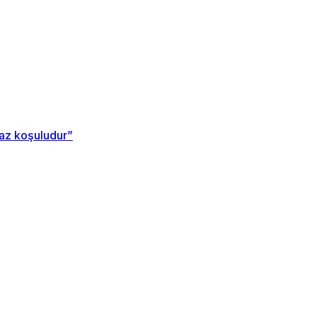
maz koşuludur”