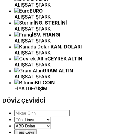
ALIŞ
SATIŞ
FARK
EURO
ALIŞ
SATIŞ
FARK
İNG. STERLİNİ
ALIŞ
SATIŞ
FARK
İSV. FRANGI
ALIŞ
SATIŞ
FARK
KAN. DOLARI
ALIŞ
SATIŞ
FARK
ÇEYREK ALTIN
ALIŞ
SATIŞ
FARK
GRAM ALTIN
ALIŞ
SATIŞ
FARK
BITCOIN
FİYAT
DEĞİŞİM
DÖVİZ
ÇEVİRİCİ