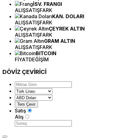
İSV. FRANGI
ALIŞ
SATIŞ
FARK
KAN. DOLARI
ALIŞ
SATIŞ
FARK
ÇEYREK ALTIN
ALIŞ
SATIŞ
FARK
GRAM ALTIN
ALIŞ
SATIŞ
FARK
BITCOIN
FİYAT
DEĞİŞİM
DÖVİZ
ÇEVİRİCİ
Satış
Alış