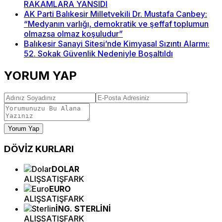
RAKAMLARA YANSIDI
AK Parti Balıkesir Milletvekili Dr. Mustafa Canbey:
“Medyanın varlığı, demokratik ve şeffaf toplumun
olmazsa olmaz koşuludur”
Balıkesir Sanayi Sitesi’nde Kimyasal Sızıntı Alarmı:
52. Sokak Güvenlik Nedeniyle Boşaltıldı
YORUM YAP
Yorum Yap
DÖVİZ
KURLARI
DOLAR
ALIŞ
SATIŞ
FARK
EURO
ALIŞ
SATIŞ
FARK
İNG. STERLİNİ
ALIŞ
SATIŞ
FARK