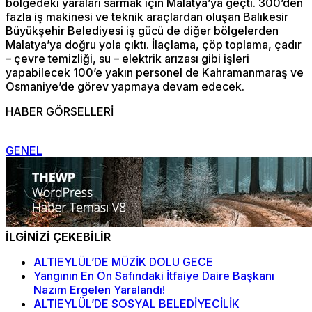
bölgedeki yaraları sarmak için Malatya’ya geçti. 300’den
fazla iş makinesi ve teknik araçlardan oluşan Balıkesir
Büyükşehir Belediyesi iş gücü de diğer bölgelerden
Malatya’ya doğru yola çıktı. İlaçlama, çöp toplama, çadır
– çevre temizliği, su – elektrik arızası gibi işleri
yapabilecek 100’e yakın personel de Kahramanmaraş ve
Osmaniye’de görev yapmaya devam edecek.
HABER GÖRSELLERİ
GENEL
İLGİNİZİ ÇEKEBİLİR
ALTIEYLÜL’DE MÜZİK DOLU GECE
Yangının En Ön Safındaki İtfaiye Daire Başkanı
Nazım Ergelen Yaralandı!
ALTIEYLÜL’DE SOSYAL BELEDİYECİLİK