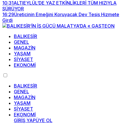
10:31
ALTIEYLÜL’DE YAZ ETKİNLİKLERİ TÜM HIZIYLA
SÜRÜYOR
16:29
Üreticinin Emeğini Koruyacak Dev Tesis Hizmete
Girdi
BALIKESİR
GENEL
MAGAZİN
YAŞAM
SİYASET
EKONOMİ
BALIKESİR
GENEL
MAGAZİN
YAŞAM
SİYASET
EKONOMİ
GİRİŞ YAP
ÜYE OL