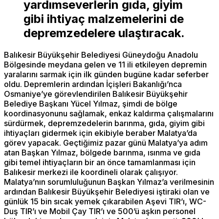
yardımseverlerin gıda, giyim
gibi ihtiyaç malzemelerini de
depremzedelere ulaştıracak.
Balıkesir Büyükşehir Belediyesi Güneydoğu Anadolu
Bölgesinde meydana gelen ve 11 ili etkileyen depremin
yaralarını sarmak için ilk günden bugüne kadar seferber
oldu. Depremlerin ardından İçişleri Bakanlığı’nca
Osmaniye’ye görevlendirilen Balıkesir Büyükşehir
Belediye Başkanı Yücel Yılmaz, şimdi de bölge
koordinasyonunu sağlamak, enkaz kaldırma çalışmalarını
sürdürmek, depremzedelerin barınma, gıda, giyim gibi
ihtiyaçları gidermek için ekibiyle beraber Malatya’da
görev yapacak. Geçtiğimiz pazar günü Malatya’ya adım
atan Başkan Yılmaz, bölgede barınma, ısınma ve gıda
gibi temel ihtiyaçların bir an önce tamamlanması için
Balıkesir merkezi ile koordineli olarak çalışıyor.
Malatya’nın sorumluluğunun Başkan Yılmaz’a verilmesinin
ardından Balıkesir Büyükşehir Belediyesi iştiraki olan ve
günlük 15 bin sıcak yemek çıkarabilen Aşevi TIR’ı, WC-
Duş TIR’ı ve Mobil Çay TIR’ı ve 500’ü aşkın personel