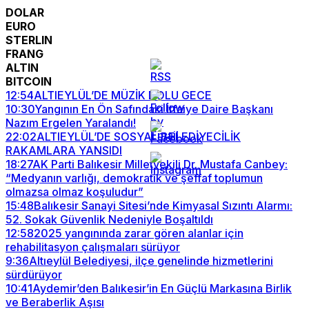
DOLAR
EURO
STERLIN
FRANG
ALTIN
BITCOIN
12:54
ALTIEYLÜL’DE MÜZİK DOLU GECE
10:30
Yangının En Ön Safındaki İtfaiye Daire Başkanı
Nazım Ergelen Yaralandı!
22:02
ALTIEYLÜL’DE SOSYAL BELEDİYECİLİK
RAKAMLARA YANSIDI
18:27
AK Parti Balıkesir Milletvekili Dr. Mustafa Canbey:
“Medyanın varlığı, demokratik ve şeffaf toplumun
olmazsa olmaz koşuludur”
15:48
Balıkesir Sanayi Sitesi’nde Kimyasal Sızıntı Alarmı:
52. Sokak Güvenlik Nedeniyle Boşaltıldı
12:58
2025 yangınında zarar gören alanlar için
rehabilitasyon çalışmaları sürüyor
9:36
Altıeylül Belediyesi, ilçe genelinde hizmetlerini
sürdürüyor
10:41
Aydemir’den Balıkesir’in En Güçlü Markasına Birlik
ve Beraberlik Aşısı