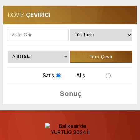
DÖVİZ
ÇEVİRİCİ
Satış
Alış