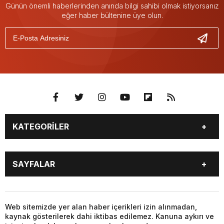
Günün önemli haberlerinden anında bilgi sahibi olmak istiyorsanız
eğer haber bültenine üye olun.
KATEGORİLER
YAŞAM
SİYASET
SAYFALAR
GAZETE OKU
VİDEO GALERİ
PUAN DURUMU
TÜM MANŞET HABERLERİ
BALIKESİR
GENEL
MAGAZİN
YAŞAM
Web sitemizde yer alan haber içerikleri izin alınmadan,
kaynak gösterilerek dahi iktibas edilemez. Kanuna aykırı ve
SİYASET
EKONOMİ