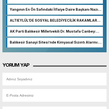
Yangının En Ön Safındaki İtfaiye Daire Başkanı Nazım
Ergelen Yaralandı!
ALTIEYLÜL’DE SOSYAL BELEDİYECİLİK RAKAMLARA
YANSIDI
AK Parti Balıkesir Milletvekili Dr. Mustafa Canbey:
“Medyanın varlığı, demokratik ve şeffaf toplumun
olmazsa olmaz koşuludur”
Balıkesir Sanayi Sitesi’nde Kimyasal Sızıntı Alarmı:
52. Sokak Güvenlik Nedeniyle Boşaltıldı
YORUM YAP