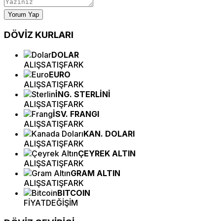
Yorum Yap
DÖVİZ
KURLARI
DOLAR
ALIŞ
SATIŞ
FARK
EURO
ALIŞ
SATIŞ
FARK
İNG. STERLİNİ
ALIŞ
SATIŞ
FARK
İSV. FRANGI
ALIŞ
SATIŞ
FARK
KAN. DOLARI
ALIŞ
SATIŞ
FARK
ÇEYREK ALTIN
ALIŞ
SATIŞ
FARK
GRAM ALTIN
ALIŞ
SATIŞ
FARK
BITCOIN
FİYAT
DEĞİŞİM