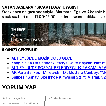
VATANDAŞLARA “SICAK HAVA” UYARISI
Sıcak hava dalgası nedeniyle, Marmara, Ege ve Akdeniz böl
sıcak saatleri olan 11.00-16.00 saatleri arasında dikkatli ve
İLGİNİZİ ÇEKEBİLİR
ALTIEYLÜL’DE MÜZİK DOLU GECE
Yangının En Ön Safındaki İtfaiye Daire Başkanı Nazım
ALTIEYLÜL’DE SOSYAL BELEDİYECİLİK RAKAMLARA
AK Parti Balıkesir Milletvekili Dr. Mustafa Canbey: 
Balıkesir Sanayi Sitesi’nde Kimyasal Sızıntı Alarmı: 5
YORUM YAP