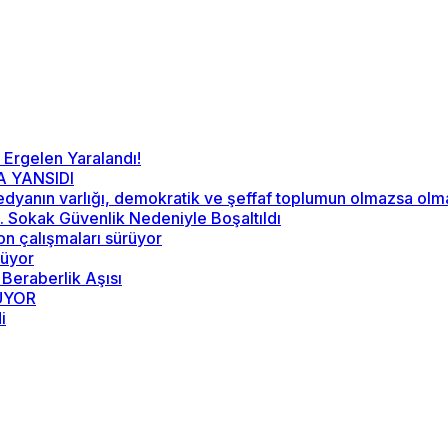
 Ergelen Yaralandı!
A YANSIDI
“Medyanın varlığı, demokratik ve şeffaf toplumun olmazsa ol
52. Sokak Güvenlik Nedeniyle Boşaltıldı
on çalışmaları sürüyor
rüyor
 Beraberlik Aşısı
RÜYOR
i