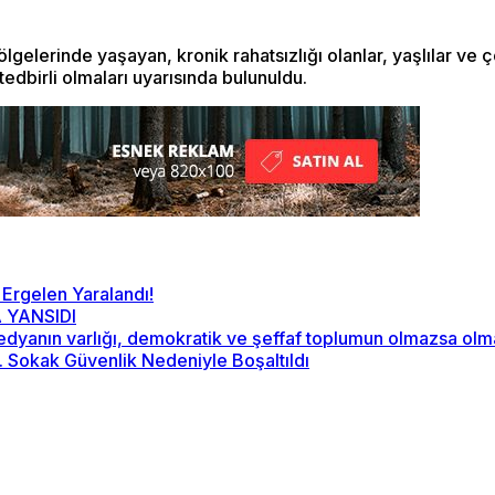
gelerinde yaşayan, kronik rahatsızlığı olanlar, yaşlılar ve
 tedbirli olmaları uyarısında bulunuldu.
 Ergelen Yaralandı!
 YANSIDI
“Medyanın varlığı, demokratik ve şeffaf toplumun olmazsa ol
2. Sokak Güvenlik Nedeniyle Boşaltıldı