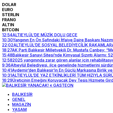
DOLAR
EURO
STERLIN
FRANG
ALTIN
BITCOIN
12:54
ALTIEYLÜL’DE MÜZİK DOLU GECE
10:30
Yangının En Ön Safındaki İtfaiye Daire Başkanı Nazım
22:02
ALTIEYLÜL’DE SOSYAL BELEDİYECİLİK RAKAMLAR
18:27
AK Parti Balıkesir Milletvekili Dr. Mustafa Canbey: 
15:48
Balıkesir Sanayi Sitesi’nde Kimyasal Sızıntı Alarmı: 
12:58
2025 yangınında zarar gören alanlar için rehabilitasy
9:36
Altıeylül Belediyesi, ilçe genelinde hizmetlerini sürdü
10:41
Aydemir’den Balıkesir’in En Güçlü Markasına Birlik ve
10:31
ALTIEYLÜL’DE YAZ ETKİNLİKLERİ TÜM HIZIYLA SÜ
16:29
Üreticinin Emeğini Koruyacak Dev Tesis Hizmete Gird
BALIKESİR
GENEL
MAGAZİN
YAŞAM