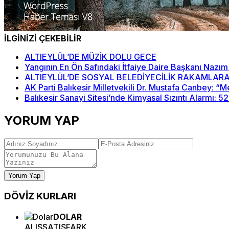
İLGİNİZİ ÇEKEBİLİR
ALTIEYLÜL’DE MÜZİK DOLU GECE
Yangının En Ön Safındaki İtfaiye Daire Başkanı Nazım
ALTIEYLÜL’DE SOSYAL BELEDİYECİLİK RAKAMLARA
AK Parti Balıkesir Milletvekili Dr. Mustafa Canbey: 
Balıkesir Sanayi Sitesi’nde Kimyasal Sızıntı Alarmı: 5
YORUM YAP
Yorum Yap
DÖVİZ
KURLARI
DOLAR
ALIŞ
SATIŞ
FARK