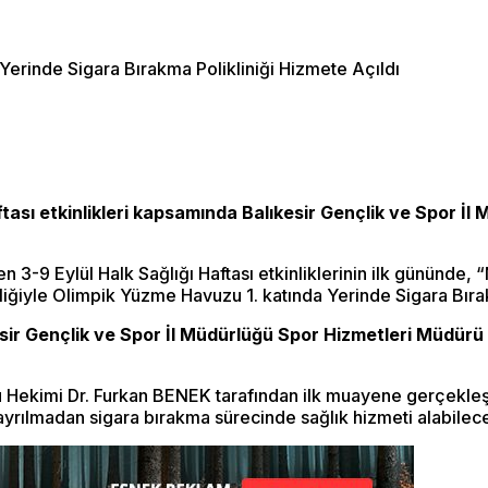
tası etkinlikleri kapsamında Balıkesir Gençlik ve Spor İ
 3-9 Eylül Halk Sağlığı Haftası etkinliklerinin ilk gününde, “
rliğiyle Olimpik Yüzme Havuzu 1. katında Yerinde Sigara Bır
esir Gençlik ve Spor İl Müdürlüğü Spor Hizmetleri Müdürü B
mlu Hekimi Dr. Furkan BENEK tarafından ilk muayene gerçekleş
ayrılmadan sigara bırakma sürecinde sağlık hizmeti alabilec