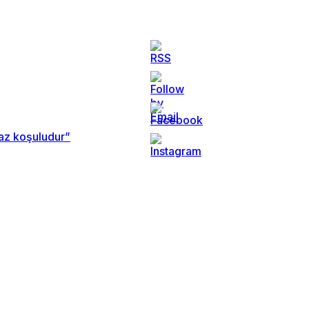
maz koşuludur”