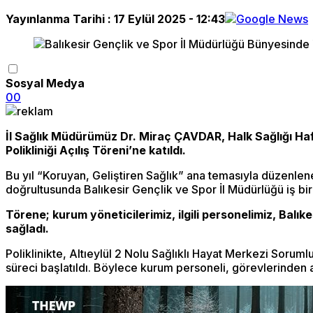
Yayınlanma Tarihi :
17 Eylül 2025 - 12:43
Sosyal Medya
0
0
İl Sağlık Müdürümüz Dr. Miraç ÇAVDAR, Halk Sağlığı Haf
Polikliniği Açılış Töreni’ne katıldı.
Bu yıl “Koruyan, Geliştiren Sağlık” ana temasıyla düzenlenen
doğrultusunda Balıkesir Gençlik ve Spor İl Müdürlüğü iş bi
Törene; kurum yöneticilerimiz, ilgili personelimiz, Balık
sağladı.
Poliklinikte, Altıeylül 2 Nolu Sağlıklı Hayat Merkezi Soru
süreci başlatıldı. Böylece kurum personeli, görevlerinden 