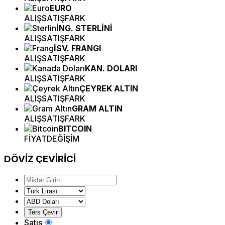
EURO
ALIŞ
SATIŞ
FARK
İNG. STERLİNİ
ALIŞ
SATIŞ
FARK
İSV. FRANGI
ALIŞ
SATIŞ
FARK
KAN. DOLARI
ALIŞ
SATIŞ
FARK
ÇEYREK ALTIN
ALIŞ
SATIŞ
FARK
GRAM ALTIN
ALIŞ
SATIŞ
FARK
BITCOIN
FİYAT
DEĞİŞİM
DÖVİZ
ÇEVİRİCİ
Satış