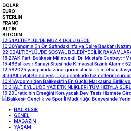
DOLAR
EURO
STERLIN
FRANG
ALTIN
BITCOIN
12:54
ALTIEYLÜL’DE MÜZİK DOLU GECE
10:30
Yangının En Ön Safındaki İtfaiye Daire Başkanı Nazım
22:02
ALTIEYLÜL’DE SOSYAL BELEDİYECİLİK RAKAMLAR
18:27
AK Parti Balıkesir Milletvekili Dr. Mustafa Canbey: 
15:48
Balıkesir Sanayi Sitesi’nde Kimyasal Sızıntı Alarmı: 
12:58
2025 yangınında zarar gören alanlar için rehabilitasy
9:36
Altıeylül Belediyesi, ilçe genelinde hizmetlerini sürdü
10:41
Aydemir’den Balıkesir’in En Güçlü Markasına Birlik ve
10:31
ALTIEYLÜL’DE YAZ ETKİNLİKLERİ TÜM HIZIYLA SÜ
16:29
Üreticinin Emeğini Koruyacak Dev Tesis Hizmete Gird
BALIKESİR
GENEL
MAGAZİN
YAŞAM