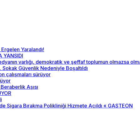
 Ergelen Yaralandı!
A YANSIDI
“Medyanın varlığı, demokratik ve şeffaf toplumun olmazsa ol
52. Sokak Güvenlik Nedeniyle Boşaltıldı
on çalışmaları sürüyor
rüyor
 Beraberlik Aşısı
RÜYOR
i