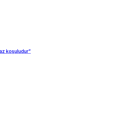
maz koşuludur”