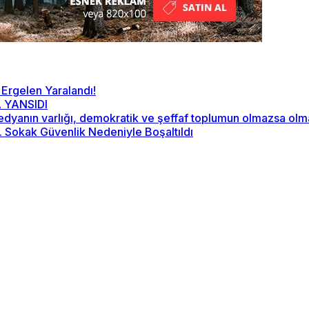
 Ergelen Yaralandı!
 YANSIDI
“Medyanın varlığı, demokratik ve şeffaf toplumun olmazsa ol
2. Sokak Güvenlik Nedeniyle Boşaltıldı