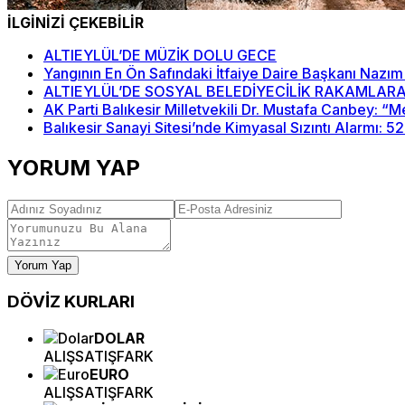
İLGİNİZİ ÇEKEBİLİR
ALTIEYLÜL’DE MÜZİK DOLU GECE
Yangının En Ön Safındaki İtfaiye Daire Başkanı Nazım
ALTIEYLÜL’DE SOSYAL BELEDİYECİLİK RAKAMLARA
AK Parti Balıkesir Milletvekili Dr. Mustafa Canbey: 
Balıkesir Sanayi Sitesi’nde Kimyasal Sızıntı Alarmı: 5
YORUM YAP
Yorum Yap
DÖVİZ
KURLARI
DOLAR
ALIŞ
SATIŞ
FARK
EURO
ALIŞ
SATIŞ
FARK