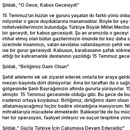
Şıldak, “O Gece, Kabus Gecesiydi”
15 Temmuz’un hüzün ve gururu yaşatan iki farklı yönü oldu
milyonlar o gece duyduklarına inanamadılar. Böyle bir şey ol
milletvekillerimizin bulunduğu Türkiye Büyük Millet Mecli
bir geceydi, bir kabus gecesiydi. Şu an aramızda o geceyi 
irtihal etmiş olan bütün gazilerimizin önünde bir kez daha
üzerinde insanımızı, vatan sevdalısı vatandaşımızı şehit 
ise bir gurur gecesiydi. Kabusun, karabasanın şafak sökmey
ettiği bir kahramanlık destanının yazıldığı 15 Temmuz gece
Şıldak, “Birliğimiz Daim Olsun”
Şehit ailelerini sık sık ziyaret ederek onlarla bir araya geld
mezarı başında dört dönüyorlar. Ama bir taraftan da o sağlam
gölgesinde Şanlı Bayrağımızın altında gururla yürüyorlar. 1
almıştır. 15 Temmuz gecesinde olduğu gibi. Bu gece de bur
iradenizi ortaya koydunuz. Birliğimiz, dirliğimiz daim ol
atlatamayacağımız hiçbir badire olmadığına inanıyorum. Ni
mihraklarıyla mücadele etmektedir. Balıkesir’de de bu müc
her tür operasyon, faaliyet önleyici ve suçun tespitine yöne
Şıldak,” Güçlü Türkiye İçin Çalışmaya Devam Edeceğiz”