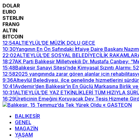
DOLAR
EURO
STERLIN
FRANG
ALTIN
BITCOIN
12:54
ALTIEYLÜL’DE MÜZİK DOLU GECE
10:30
Yangının En Ön Safındaki İtfaiye Daire Başkanı Nazım
22:02
ALTIEYLÜL’DE SOSYAL BELEDİYECİLİK RAKAMLAR
18:27
AK Parti Balıkesir Milletvekili Dr. Mustafa Canbey: 
15:48
Balıkesir Sanayi Sitesi’nde Kimyasal Sızıntı Alarmı: 
12:58
2025 yangınında zarar gören alanlar için rehabilitasy
9:36
Altıeylül Belediyesi, ilçe genelinde hizmetlerini sürdü
10:41
Aydemir’den Balıkesir’in En Güçlü Markasına Birlik ve
10:31
ALTIEYLÜL’DE YAZ ETKİNLİKLERİ TÜM HIZIYLA SÜ
16:29
Üreticinin Emeğini Koruyacak Dev Tesis Hizmete Gird
BALIKESİR
GENEL
MAGAZİN
YAŞAM