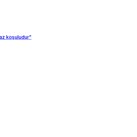
maz koşuludur”