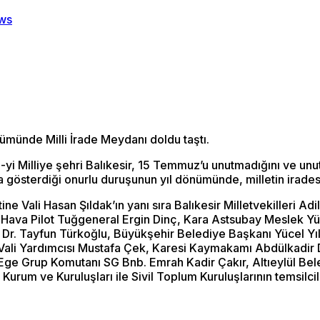
ümünde Milli İrade Meydanı doldu taştı.
â-yi Milliye şehri Balıkesir, 15 Temmuz’u unutmadığını ve unu
a gösterdiği onurlu duruşunun yıl dönümünde, milletin iradesi
e Vali Hasan Şıldak’ın yanı sıra Balıkesir Milletvekilleri Ad
ı Hava Pilot Tuğgeneral Ergin Dinç, Kara Astsubay Meslek 
r. Tayfun Türkoğlu, Büyükşehir Belediye Başkanı Yücel Yıl
Kuş, Vali Yardımcısı Mustafa Çek, Karesi Kaymakamı Abdülkadi
 Ege Grup Komutanı SG Bnb. Emrah Kadir Çakır, Altıeylül Be
u Kurum ve Kuruluşları ile Sivil Toplum Kuruluşlarının temsilcil