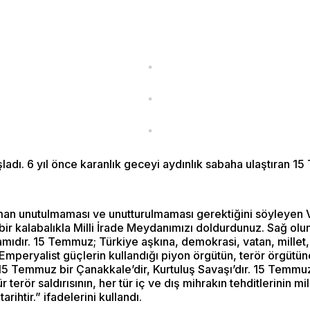
ladı. 6 yıl önce karanlık geceyi aydınlık sabaha ulaştıran 1
 zaman unutulmaması ve unutturulmaması gerektiğini söyleyen
ir kalabalıkla Milli İrade Meydanımızı doldurdunuz. Sağ olu
ıdır. 15 Temmuz; Türkiye aşkına, demokrasi, vatan, millet, ö
 Emperyalist güçlerin kullandığı piyon örgütün, terör örgütü
r. 15 Temmuz bir Çanakkale’dir, Kurtuluş Savaşı’dır. 15 Temm
rör saldırısının, her tür iç ve dış mihrakın tehditlerinin mi
ihtir.” ifadelerini kullandı.