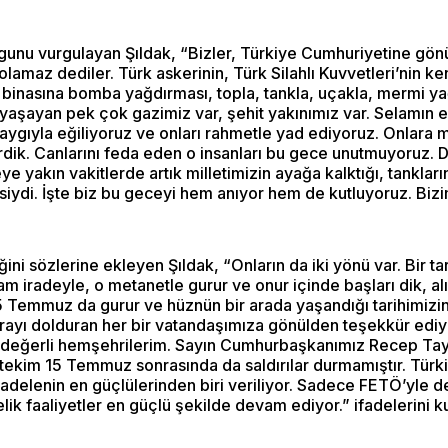
gunu vurgulayan Şıldak, “Bizler, Türkiye Cumhuriyetine gön
amaz dediler. Türk askerinin, Türk Silahlı Kuvvetleri’nin kendi
si binasına bomba yağdırması, topla, tankla, uçakla, mermi 
yaşayan pek çok gazimiz var, şehit yakınımız var. Selamın e
 saygıyla eğiliyoruz ve onları rahmetle yad ediyoruz. Onlar
verdik. Canlarını feda eden o insanları bu gece unutmuyoruz
e yakın vakitlerde artık milletimizin ayağa kalktığı, tankl
siydi. İşte biz bu geceyi hem anıyor hem de kutluyoruz. Bizi
iğini sözlerine ekleyen Şıldak, “Onların da iki yönü var. Bir ta
 iradeyle, o metanetle gurur ve onur içinde başları dik, alınl
5 Temmuz da gurur ve hüznün bir arada yaşandığı tarihimizin b
ayı dolduran her bir vatandaşımıza gönülden teşekkür ediyor
sun değerli hemşehrilerim. Sayın Cumhurbaşkanımız Recep Ta
tekim 15 Temmuz sonrasında da saldırılar durmamıştır. Türki
adelenin en güçlülerinden biri veriliyor. Sadece FETÖ’yle 
lik faaliyetler en güçlü şekilde devam ediyor.” ifadelerini ku