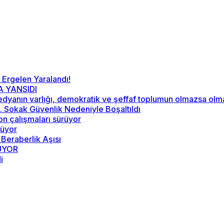
 Ergelen Yaralandı!
A YANSIDI
“Medyanın varlığı, demokratik ve şeffaf toplumun olmazsa ol
52. Sokak Güvenlik Nedeniyle Boşaltıldı
on çalışmaları sürüyor
rüyor
 Beraberlik Aşısı
RÜYOR
i