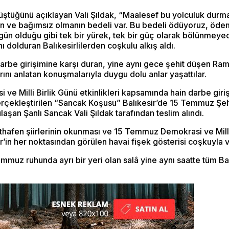
şi düştüğünü açıklayan Vali Şıldak, “Maalesef bu yolculuk d
 ve bağımsız olmanın bedeli var. Bu bedeli ödüyoruz, öde
gün olduğu gibi tek bir yürek, tek bir güç olarak bölünmeyec
dolduran Balıkesirlilerden coşkulu alkış aldı.
rbe girişimine karşı duran, yine aynı gece şehit düşen Ra
rını anlatan konuşmalarıyla duygu dolu anlar yaşattılar.
e Milli Birlik Günü etkinlikleri kapsamında hain darbe giriş
rçekleştirilen “Sancak Koşusu” Balıkesir’de 15 Temmuz Şehitl
laşan Şanlı Sancak Vali Şıldak tarafından teslim alındı.
ithafen şiirlerinin okunması ve 15 Temmuz Demokrasi ve Mil
r’in her noktasından görülen havai fişek gösterisi coşkuyla ve
muz ruhunda ayrı bir yeri olan salâ yine aynı saatte tüm Ba