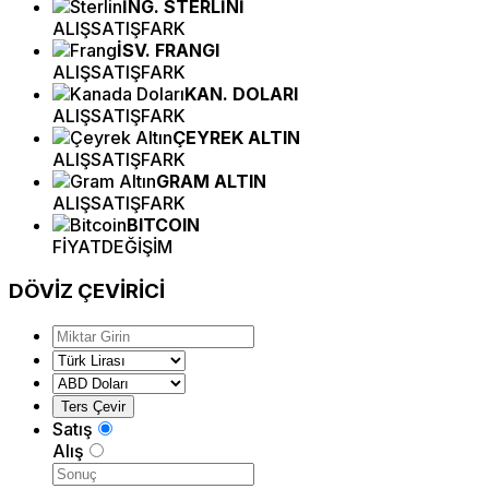
İNG. STERLİNİ
ALIŞ
SATIŞ
FARK
İSV. FRANGI
ALIŞ
SATIŞ
FARK
KAN. DOLARI
ALIŞ
SATIŞ
FARK
ÇEYREK ALTIN
ALIŞ
SATIŞ
FARK
GRAM ALTIN
ALIŞ
SATIŞ
FARK
BITCOIN
FİYAT
DEĞİŞİM
DÖVİZ
ÇEVİRİCİ
Satış
Alış