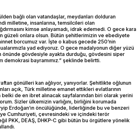
ülden bağlı olan vatandaşlar, meydanları dolduran
 milletine, insanlarına, temsilcileri olan
yağdırmasını kimse anlayamadı, idrak edemedi. O gece kara
n güzeli onlara olsun. Bütün şehitlerimizin ve ebediyete
a minnet borcumuz var. İşte o kabus gecede 250’nin
. Dualarımızla yad ediyoruz. O gece madalyonun diğer yüzü
arın önünde gövdesiyle ayakta durduğu, gövdesini siper
m demokrasi bayramımız.” şeklinde belirtti.
raftan gönülleri kan ağlıyor, yanıyorlar. Şehitlikte oğlunun
arı açık, Türk milletine emanet ettikleri evlatlarının
elki de en ibret alınacak sayfalarından biri olarak yerini
um. Sizler ülkemizin varlığını, birliğini korumada
yyip Erdoğan’ın öncülüğünde, liderliğinde bu ve benzeri
ye Cumhuriyeti, çevresindeki ve içindeki terör
değil PKK, DEAŞ, DHKP-C gibi bütün bu örgütlere yönelik
llandı.