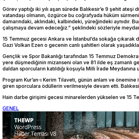
Görev yaptığı iki yılı aşan sürede Balıkesir’e 9 şehit ate
vatandaşı olmanın, özgürce bu coğrafyada hüküm sürmenin
damarındaki, aklındaki, kalbindeki, yüreğindeki aynıdır. Bu
çalışmaya devam edeceğiz.” şeklindeki sözleriyle meydanı 
15 Temmuz gecesi Ankara ve İstanbul’da sokağa çıkarak da
Gazi Volkan Ezen o gecenin canlı şahitleri olarak yaşadıkla
Gençlik ve Spor Bakanlığı tarafından 15 Temmuz Demokrasi v
yere düşmediğinin mizanseni olan ve 81 ilde eş zamanlı ge
daldan sporcuların katıldığı koşuyla Milli İrade Meydanına u
Program Kur’an-ı Kerim Tilaveti, günün anlam ve önemine 
giren sporculara ödüllerin verilmesiyle devam etti. Balıkesi
Hain darbe girişimi gecesi minarelerden yükselen ve 15 Tem
GENEL