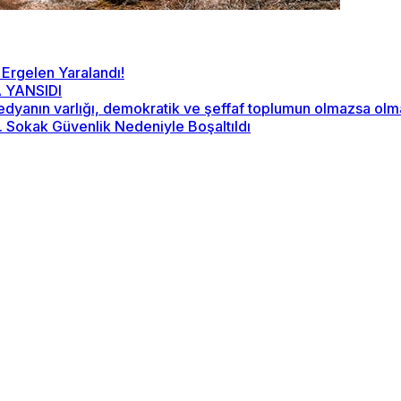
 Ergelen Yaralandı!
 YANSIDI
“Medyanın varlığı, demokratik ve şeffaf toplumun olmazsa ol
2. Sokak Güvenlik Nedeniyle Boşaltıldı