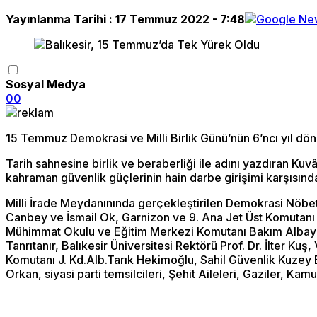
Yayınlanma Tarihi :
17 Temmuz 2022 - 7:48
Sosyal Medya
0
0
15 Temmuz Demokrasi ve Milli Birlik Günü’nün 6’ncı yıl dön
Tarih sahnesine birlik ve beraberliği ile adını yazdıran Kuv
kahraman güvenlik güçlerinin hain darbe girişimi karşısınd
Milli İrade Meydanınında gerçekleştirilen Demokrasi Nöbetin
Canbey ve İsmail Ok, Garnizon ve 9. Ana Jet Üst Komutan
Mühimmat Okulu ve Eğitim Merkezi Komutanı Bakım Albay D
Tanrıtanır, Balıkesir Üniversitesi Rektörü Prof. Dr. İlter 
Komutanı J. Kd.Alb.Tarık Hekimoğlu, Sahil Güvenlik Kuzey
Orkan, siyasi parti temsilcileri, Şehit Aileleri, Gaziler, Kam