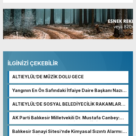
İLGİNİZİ ÇEKEBİLİR
ALTIEYLÜL’DE MÜZİK DOLU GECE
Yangının En Ön Safındaki İtfaiye Daire Başkanı Nazım
Ergelen Yaralandı!
ALTIEYLÜL’DE SOSYAL BELEDİYECİLİK RAKAMLARA
YANSIDI
AK Parti Balıkesir Milletvekili Dr. Mustafa Canbey:
“Medyanın varlığı, demokratik ve şeffaf toplumun
olmazsa olmaz koşuludur”
Balıkesir Sanayi Sitesi’nde Kimyasal Sızıntı Alarmı: