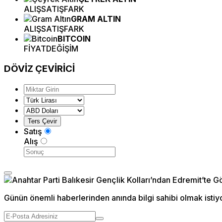
ALIŞ
SATIŞ
FARK
GRAM ALTIN
ALIŞ
SATIŞ
FARK
BITCOIN
FİYAT
DEĞİŞİM
DÖVİZ
ÇEVİRİCİ
Satış
Alış
Günün önemli haberlerinden anında bilgi sahibi olmak istiy