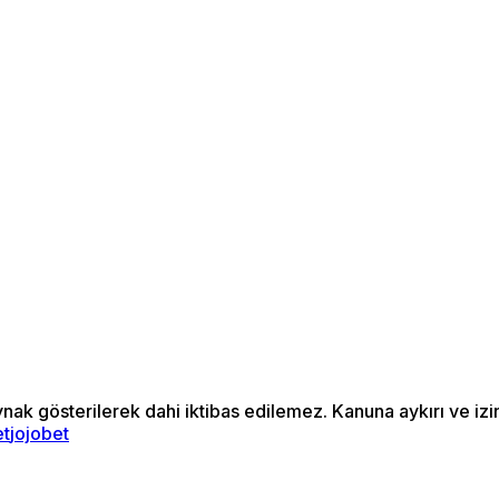
ynak gösterilerek dahi iktibas edilemez. Kanuna aykırı ve i
et
jojobet