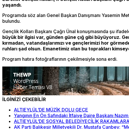
yaşandı.
Programda söz alan Genel Başkan Danışmanı Yasemin Met, İ
bulundu.
Gençlik Kolları Başkanı Çağrı Ünal konuşmasında şu ifadele
büyük bir ilgisi var, günden güne çığ gibi büyüyoruz. G
kırmadan, vatandaşlarımızı ve gençlerimizi hor görmede
ruhları şad olsun. Emanetimiz olan bu toprakları kimsey
Program hatıra fotoğraflarının çekilmesiyle sona erdi.
İLGİNİZİ ÇEKEBİLİR
ALTIEYLÜL’DE MÜZİK DOLU GECE
Yangının En Ön Safındaki İtfaiye Daire Başkanı Nazım
ALTIEYLÜL’DE SOSYAL BELEDİYECİLİK RAKAMLARA
AK Parti Balıkesir Milletvekili Dr. Mustafa Canbey: 