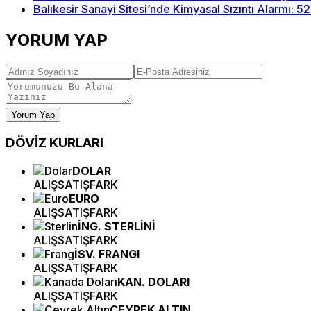
Balıkesir Sanayi Sitesi’nde Kimyasal Sızıntı Alarmı: 5
YORUM YAP
Yorum Yap
DÖVİZ
KURLARI
DOLAR
ALIŞ
SATIŞ
FARK
EURO
ALIŞ
SATIŞ
FARK
İNG. STERLİNİ
ALIŞ
SATIŞ
FARK
İSV. FRANGI
ALIŞ
SATIŞ
FARK
KAN. DOLARI
ALIŞ
SATIŞ
FARK
ÇEYREK ALTIN