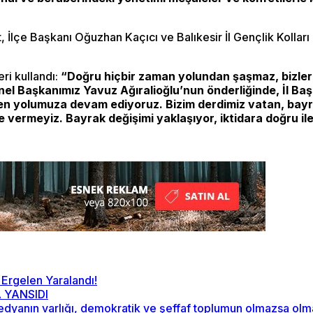
lçe Başkanı Oğuzhan Kaçıcı ve Balıkesir İl Gençlik Kolları
ri kullandı:
“Doğru hiçbir zaman yolundan şaşmaz, bizler 
enel Başkanımız Yavuz Ağıralioğlu’nun önderliğinde, İl B
n yolumuza devam ediyoruz. Bizim derdimiz vatan, bayrak
e vermeyiz. Bayrak değişimi yaklaşıyor, iktidara doğru il
 Ergelen Yaralandı!
 YANSIDI
“Medyanın varlığı, demokratik ve şeffaf toplumun olmazsa ol