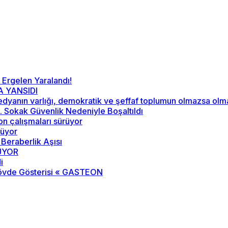
 Ergelen Yaralandı!
A YANSIDI
“Medyanın varlığı, demokratik ve şeffaf toplumun olmazsa ol
52. Sokak Güvenlik Nedeniyle Boşaltıldı
on çalışmaları sürüyor
rüyor
 Beraberlik Aşısı
RÜYOR
i