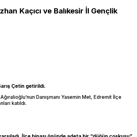
n Kaçıcı ve Balıkesir İl Gençlik
rış Çetin getirildi.
 Ağıralioğlu’nun Danışmanı Yasemin Met, Edremit İlçe
ları katıldı.
 karşıladı. İlçe binası önünde adeta bir “düğün coşkusu”