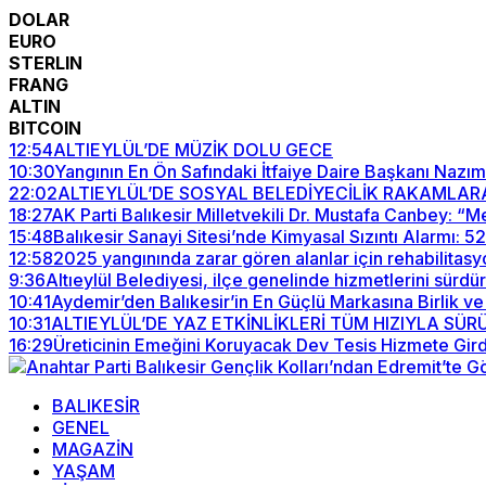
DOLAR
EURO
STERLIN
FRANG
ALTIN
BITCOIN
12:54
ALTIEYLÜL’DE MÜZİK DOLU GECE
10:30
Yangının En Ön Safındaki İtfaiye Daire Başkanı Nazım
22:02
ALTIEYLÜL’DE SOSYAL BELEDİYECİLİK RAKAMLAR
18:27
AK Parti Balıkesir Milletvekili Dr. Mustafa Canbey: 
15:48
Balıkesir Sanayi Sitesi’nde Kimyasal Sızıntı Alarmı: 
12:58
2025 yangınında zarar gören alanlar için rehabilitasy
9:36
Altıeylül Belediyesi, ilçe genelinde hizmetlerini sürdü
10:41
Aydemir’den Balıkesir’in En Güçlü Markasına Birlik ve
10:31
ALTIEYLÜL’DE YAZ ETKİNLİKLERİ TÜM HIZIYLA SÜ
16:29
Üreticinin Emeğini Koruyacak Dev Tesis Hizmete Gird
BALIKESİR
GENEL
MAGAZİN
YAŞAM