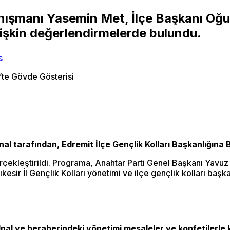
şmanı Yasemin Met, İlçe Başkanı Oğuzha
lişkin değerlendirmelerde bulundu.
nal tarafından, Edremit İlçe Gençlik Kolları Başkanlığına Ba
rçekleştirildi. Programa, Anahtar Parti Genel Başkanı Yavuz
kesir İl Gençlik Kolları yönetimi ve ilçe gençlik kolları başkan
ı Ünal ve beraberindeki yönetimi meşaleler ve konfetilerle