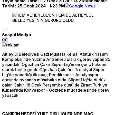
Yayınlanma Tarihi :
17 Ocak 2024 - 13:21
Güncelleme
Tarihi :
25 Ocak 2024 - 1:23 PM
Sosyal Medya
0
0
Altıeylül Belediyesi Gazi Mustafa Kemal Atatürk Yaşam
Kompleksi’nde Yüzme Antrenörü olarak görev yapan 25
yaşındaki Oğuzhan Çakır Süper Lig’in en genç hakemi
olarak tarihe geçti. Oğuzhan Çakır’ın, Trendyol Süper
Lig’de yönettiği ilk maç, Pendikspor – Antalyaspor
arasında oynanan müsabaka oldu. Süper Lig’de düdük
çalan Çakır, 18 Ocak Perşembe günü de Ziraat Türkiye
Kupası’nda Konyaspor – Göztepe mücadelesinde görev
yapacak.
ÇAKIR’IN HEDEFİ YURT DIŞI LİGLERİNDE MAÇ