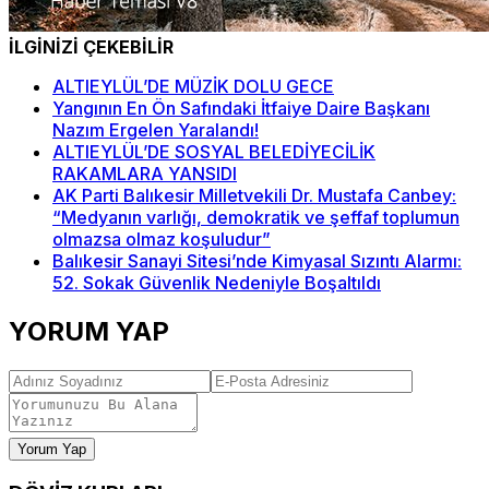
İLGİNİZİ ÇEKEBİLİR
ALTIEYLÜL’DE MÜZİK DOLU GECE
Yangının En Ön Safındaki İtfaiye Daire Başkanı
Nazım Ergelen Yaralandı!
ALTIEYLÜL’DE SOSYAL BELEDİYECİLİK
RAKAMLARA YANSIDI
AK Parti Balıkesir Milletvekili Dr. Mustafa Canbey:
“Medyanın varlığı, demokratik ve şeffaf toplumun
olmazsa olmaz koşuludur”
Balıkesir Sanayi Sitesi’nde Kimyasal Sızıntı Alarmı:
52. Sokak Güvenlik Nedeniyle Boşaltıldı
YORUM YAP
Yorum Yap