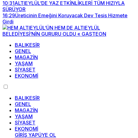
10:31
ALTIEYLÜL’DE YAZ ETKİNLİKLERİ TÜM HIZIYLA
SÜRÜYOR
16:29
Üreticinin Emeğini Koruyacak Dev Tesis Hizmete
Girdi
BALIKESİR
GENEL
MAGAZİN
YAŞAM
SİYASET
EKONOMİ
BALIKESİR
GENEL
MAGAZİN
YAŞAM
SİYASET
EKONOMİ
GİRİŞ YAP
ÜYE OL