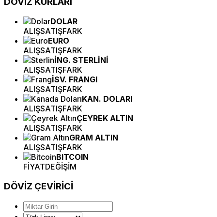
DÖVİZ
KURLARI
DOLAR
ALIŞ
SATIŞ
FARK
EURO
ALIŞ
SATIŞ
FARK
İNG. STERLİNİ
ALIŞ
SATIŞ
FARK
İSV. FRANGI
ALIŞ
SATIŞ
FARK
KAN. DOLARI
ALIŞ
SATIŞ
FARK
ÇEYREK ALTIN
ALIŞ
SATIŞ
FARK
GRAM ALTIN
ALIŞ
SATIŞ
FARK
BITCOIN
FİYAT
DEĞİŞİM
DÖVİZ
ÇEVİRİCİ