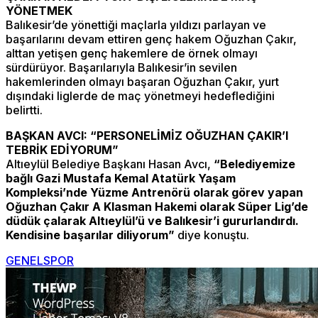
YÖNETMEK
Balıkesir’de yönettiği maçlarla yıldızı parlayan ve
başarılarını devam ettiren genç hakem Oğuzhan Çakır,
alttan yetişen genç hakemlere de örnek olmayı
sürdürüyor. Başarılarıyla Balıkesir’in sevilen
hakemlerinden olmayı başaran Oğuzhan Çakır, yurt
dışındaki liglerde de maç yönetmeyi hedeflediğini
belirtti.
BAŞKAN AVCI: “PERSONELİMİZ OĞUZHAN ÇAKIR’I
TEBRİK EDİYORUM”
Altıeylül Belediye Başkanı Hasan Avcı,
“Belediyemize
bağlı Gazi Mustafa Kemal Atatürk Yaşam
Kompleksi’nde Yüzme Antrenörü olarak görev yapan
Oğuzhan Çakır A Klasman Hakemi olarak Süper Lig’de
düdük çalarak Altıeylül’ü ve Balıkesir’i gururlandırdı.
Kendisine başarılar diliyorum”
diye konuştu.
GENEL
SPOR