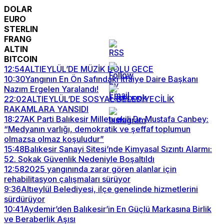
DOLAR
EURO
STERLIN
FRANG
ALTIN
BITCOIN
12:54
ALTIEYLÜL’DE MÜZİK DOLU GECE
10:30
Yangının En Ön Safındaki İtfaiye Daire Başkanı
Nazım Ergelen Yaralandı!
22:02
ALTIEYLÜL’DE SOSYAL BELEDİYECİLİK
RAKAMLARA YANSIDI
18:27
AK Parti Balıkesir Milletvekili Dr. Mustafa Canbey:
“Medyanın varlığı, demokratik ve şeffaf toplumun
olmazsa olmaz koşuludur”
15:48
Balıkesir Sanayi Sitesi’nde Kimyasal Sızıntı Alarmı:
52. Sokak Güvenlik Nedeniyle Boşaltıldı
12:58
2025 yangınında zarar gören alanlar için
rehabilitasyon çalışmaları sürüyor
9:36
Altıeylül Belediyesi, ilçe genelinde hizmetlerini
sürdürüyor
10:41
Aydemir’den Balıkesir’in En Güçlü Markasına Birlik
ve Beraberlik Aşısı