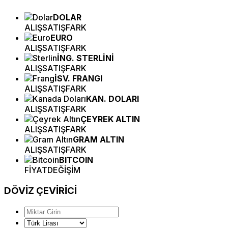
DOLAR
ALIŞ
SATIŞ
FARK
EURO
ALIŞ
SATIŞ
FARK
İNG. STERLİNİ
ALIŞ
SATIŞ
FARK
İSV. FRANGI
ALIŞ
SATIŞ
FARK
KAN. DOLARI
ALIŞ
SATIŞ
FARK
ÇEYREK ALTIN
ALIŞ
SATIŞ
FARK
GRAM ALTIN
ALIŞ
SATIŞ
FARK
BITCOIN
FİYAT
DEĞİŞİM
DÖVİZ
ÇEVİRİCİ