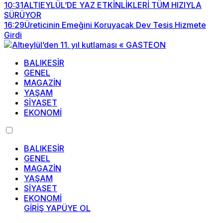
10:31
ALTIEYLÜL’DE YAZ ETKİNLİKLERİ TÜM HIZIYLA
SÜRÜYOR
16:29
Üreticinin Emeğini Koruyacak Dev Tesis Hizmete
Girdi
BALIKESİR
GENEL
MAGAZİN
YAŞAM
SİYASET
EKONOMİ
BALIKESİR
GENEL
MAGAZİN
YAŞAM
SİYASET
EKONOMİ
GİRİŞ YAP
ÜYE OL