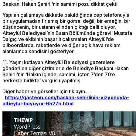
Başkanı Hakan Şehirli’nin samimi pozu dikkat çekti.
Yapılan çalışmaya dikkatle bakıldığında cep telefonuyla
bir uygulamadan fırlamış bir görsel değil; bir emeğin, bir
düşüncenin, bir ustanın elinden çıktığı belli oluyor.
Altıeylül Belediyesi’nin Basın Bölümünde görevli Mustafa
Dalgıç ve ekibinin başarılı çalışmaları Altıeylül’de
bilboordlarda, raketlerde ve diğer açık hava reklam
alanlarında kendisini gösteriyor.
11. Yaşını kutlayan Altıeylül Belediyesi gazetelere
gönderilen diğer çizimlerle de Belediye Başkanı Hakan
Şehirli’nin ‘Halkın içinde, samimi, içten 7’den 70’e
herkesle birlikte’ vurgusu yapılmış.
Diğer haber ve görseller için tıklayın…..
https://gasteon.com/baskan-sehirlinin-vizyonuyla-
altieylul-buyuyor-6527h.html