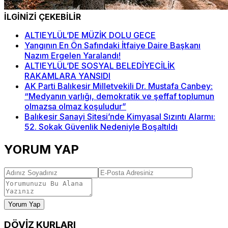
İLGİNİZİ ÇEKEBİLİR
ALTIEYLÜL’DE MÜZİK DOLU GECE
Yangının En Ön Safındaki İtfaiye Daire Başkanı
Nazım Ergelen Yaralandı!
ALTIEYLÜL’DE SOSYAL BELEDİYECİLİK
RAKAMLARA YANSIDI
AK Parti Balıkesir Milletvekili Dr. Mustafa Canbey:
“Medyanın varlığı, demokratik ve şeffaf toplumun
olmazsa olmaz koşuludur”
Balıkesir Sanayi Sitesi’nde Kimyasal Sızıntı Alarmı:
52. Sokak Güvenlik Nedeniyle Boşaltıldı
YORUM YAP
Yorum Yap
DÖVİZ
KURLARI