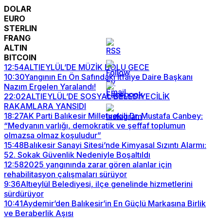
DOLAR
EURO
STERLIN
FRANG
ALTIN
BITCOIN
12:54
ALTIEYLÜL’DE MÜZİK DOLU GECE
10:30
Yangının En Ön Safındaki İtfaiye Daire Başkanı
Nazım Ergelen Yaralandı!
22:02
ALTIEYLÜL’DE SOSYAL BELEDİYECİLİK
RAKAMLARA YANSIDI
18:27
AK Parti Balıkesir Milletvekili Dr. Mustafa Canbey:
“Medyanın varlığı, demokratik ve şeffaf toplumun
olmazsa olmaz koşuludur”
15:48
Balıkesir Sanayi Sitesi’nde Kimyasal Sızıntı Alarmı:
52. Sokak Güvenlik Nedeniyle Boşaltıldı
12:58
2025 yangınında zarar gören alanlar için
rehabilitasyon çalışmaları sürüyor
9:36
Altıeylül Belediyesi, ilçe genelinde hizmetlerini
sürdürüyor
10:41
Aydemir’den Balıkesir’in En Güçlü Markasına Birlik
ve Beraberlik Aşısı