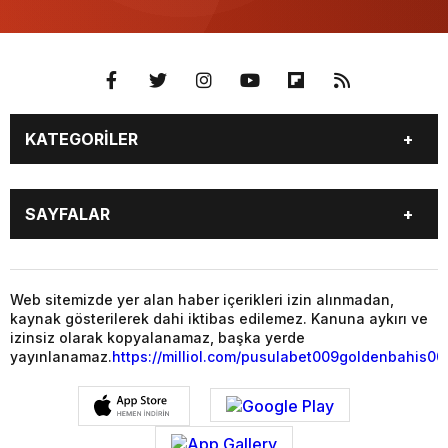
KATEGORİLER
YAŞAM
SİYASET
SAYFALAR
GAZETE OKU
VİDEO GALERİ
PUAN DURUMU
TÜM MANŞET HABERLERİ
BALIKESİR
GENEL
MAGAZİN
YAŞAM
Web sitemizde yer alan haber içerikleri izin alınmadan,
kaynak gösterilerek dahi iktibas edilemez. Kanuna aykırı ve
SİYASET
EKONOMİ
izinsiz olarak kopyalanamaz, başka yerde
yayınlanamaz.
https://milliol.com/
pusulabet009
goldenbahis00