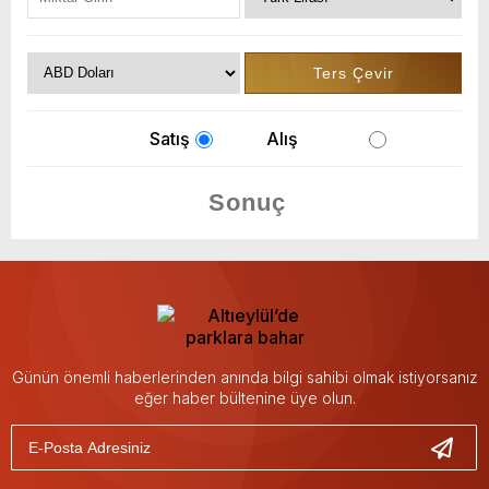
Satış
Alış
Günün önemli haberlerinden anında bilgi sahibi olmak istiyorsanız
eğer haber bültenine üye olun.