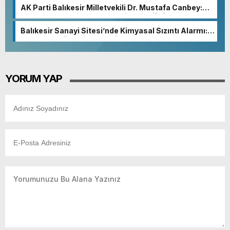
AK Parti Balıkesir Milletvekili Dr. Mustafa Canbey:
“Medyanın varlığı, demokratik ve şeffaf toplumun
olmazsa olmaz koşuludur”
Balıkesir Sanayi Sitesi’nde Kimyasal Sızıntı Alarmı:
52. Sokak Güvenlik Nedeniyle Boşaltıldı
YORUM YAP