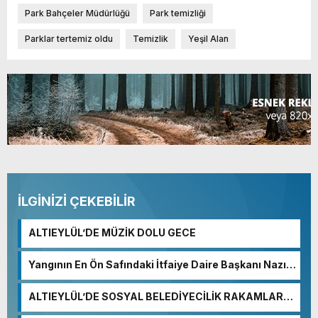
Park Bahçeler Müdürlüğü
Park temizliği
Parklar tertemiz oldu
Temizlik
Yeşil Alan
İLGİNİZİ ÇEKEBİLİR
ALTIEYLÜL’DE MÜZİK DOLU GECE
Yangının En Ön Safındaki İtfaiye Daire Başkanı Nazım
Ergelen Yaralandı!
ALTIEYLÜL’DE SOSYAL BELEDİYECİLİK RAKAMLARA
YANSIDI