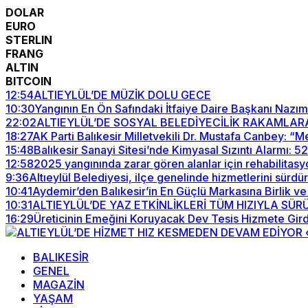
DOLAR
EURO
STERLIN
FRANG
ALTIN
BITCOIN
12:54
ALTIEYLÜL’DE MÜZİK DOLU GECE
10:30
Yangının En Ön Safındaki İtfaiye Daire Başkanı Nazım
22:02
ALTIEYLÜL’DE SOSYAL BELEDİYECİLİK RAKAMLAR
18:27
AK Parti Balıkesir Milletvekili Dr. Mustafa Canbey: 
15:48
Balıkesir Sanayi Sitesi’nde Kimyasal Sızıntı Alarmı: 
12:58
2025 yangınında zarar gören alanlar için rehabilitasy
9:36
Altıeylül Belediyesi, ilçe genelinde hizmetlerini sürdü
10:41
Aydemir’den Balıkesir’in En Güçlü Markasına Birlik ve
10:31
ALTIEYLÜL’DE YAZ ETKİNLİKLERİ TÜM HIZIYLA SÜ
16:29
Üreticinin Emeğini Koruyacak Dev Tesis Hizmete Gird
BALIKESİR
GENEL
MAGAZİN
YAŞAM