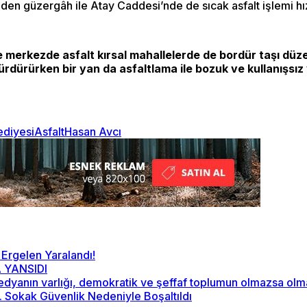
iden güzergâh ile Atay Caddesi’nde de sıcak asfalt işlemi 
zde merkezde asfalt kırsal mahallelerde de bordür taşı dü
sürdürürken bir yan da asfaltlama ile bozuk ve kullanışs
ediyesi
Asfalt
Hasan Avcı
 Ergelen Yaralandı!
 YANSIDI
“Medyanın varlığı, demokratik ve şeffaf toplumun olmazsa ol
2. Sokak Güvenlik Nedeniyle Boşaltıldı