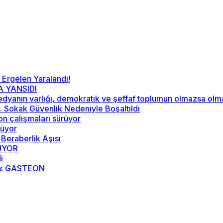
 Ergelen Yaralandı!
A YANSIDI
“Medyanın varlığı, demokratik ve şeffaf toplumun olmazsa ol
52. Sokak Güvenlik Nedeniyle Boşaltıldı
on çalışmaları sürüyor
rüyor
 Beraberlik Aşısı
RÜYOR
i