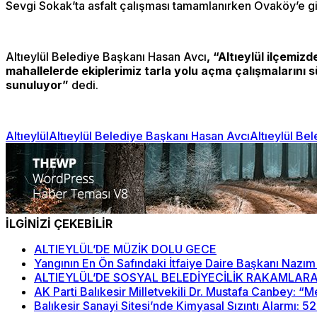
Sevgi Sokak’ta asfalt çalışması tamamlanırken Ovaköy’e g
Altıeylül Belediye Başkanı Hasan Avcı
, “Altıeylül ilçemi
mahallelerde ekiplerimiz tarla yolu açma çalışmalarını 
sunuluyor”
dedi.
Altıeylül
Altıeylül Belediye Başkanı Hasan Avcı
Altıeylül Bel
İLGİNİZİ ÇEKEBİLİR
ALTIEYLÜL’DE MÜZİK DOLU GECE
Yangının En Ön Safındaki İtfaiye Daire Başkanı Nazım
ALTIEYLÜL’DE SOSYAL BELEDİYECİLİK RAKAMLARA
AK Parti Balıkesir Milletvekili Dr. Mustafa Canbey: 
Balıkesir Sanayi Sitesi’nde Kimyasal Sızıntı Alarmı: 5