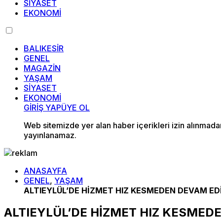
SİYASET
EKONOMİ
BALIKESİR
GENEL
MAGAZİN
YAŞAM
SİYASET
EKONOMİ
GİRİŞ YAP
ÜYE OL
Web sitemizde yer alan haber içerikleri izin alınmad
yayınlanamaz.
ANASAYFA
GENEL
,
YAŞAM
ALTIEYLÜL’DE HİZMET HIZ KESMEDEN DEVAM ED
ALTIEYLÜL’DE HİZMET HIZ KESMED