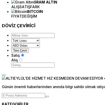
GRAM ALTIN
ALIŞ
SATIŞ
FARK
BITCOIN
FİYAT
DEĞİŞİM
DÖVİZ
ÇEVİRİCİ
Satış
Alış
Günün önemli haberlerinden anında bilgi sahibi olmak istiy
KATEGORİLER