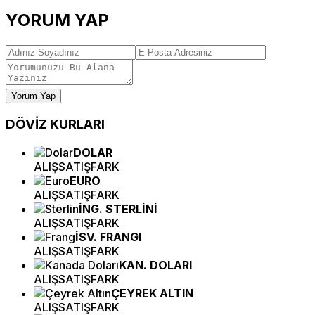
YORUM YAP
Yorum Yap
DÖVİZ
KURLARI
DOLAR
ALIŞ
SATIŞ
FARK
EURO
ALIŞ
SATIŞ
FARK
İNG. STERLİNİ
ALIŞ
SATIŞ
FARK
İSV. FRANGI
ALIŞ
SATIŞ
FARK
KAN. DOLARI
ALIŞ
SATIŞ
FARK
ÇEYREK ALTIN
ALIŞ
SATIŞ
FARK