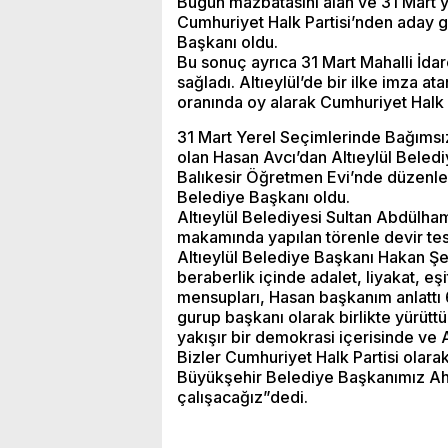
Bugün mazbatasını alan ve 31 Mart ye
Cumhuriyet Halk Partisi’nden aday g
Başkanı oldu.
Bu sonuç ayrıca 31 Mart Mahalli İda
sağladı. Altıeylül’de bir ilke imza a
oranında oy alarak Cumhuriyet Halk P
31 Mart Yerel Seçimlerinde Bağımsız
olan Hasan Avcı’dan Altıeylül Beledi
Balıkesir Öğretmen Evi’nde düzenlen
Belediye Başkanı oldu.
Altıeylül Belediyesi Sultan Abdülh
makamında yapılan törenle devir tesl
Altıeylül Belediye Başkanı Hakan Şehi
beraberlik içinde adalet, liyakat, eş
mensupları, Hasan başkanım anlattı 6,5
gurup başkanı olarak birlikte yürüttük
yakışır bir demokrasi içerisinde ve 
Bizler Cumhuriyet Halk Partisi olara
Büyükşehir Belediye Başkanımız Ahmet
çalışacağız”dedi.