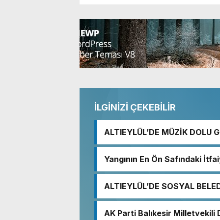
İLGİNİZİ ÇEKEBİLİR
ALTIEYLÜL’DE MÜZİK DOLU 
Yangının En Ön Safındaki İtfa
ALTIEYLÜL’DE SOSYAL BELE
AK Parti Balıkesir Milletvekil