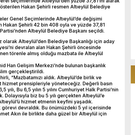
rel seçimlerinde Altıeylül’den yüzde 37,81’ini alarak
österilen Hakan Şehirli resmen Altıeylül Belediye
reler Genel Seçimlerinde Altıeylül’de değişimi
tan Hakan Şehirli 42 bin 408 oyla ve yüzde 37,81
artisi’nden Altıeylül Belediye Başkanı seçildi.
 olarak Altıeylül’den Belediye Başkanlığı için aday
yesi’ni devralan alan Hakan Şehirli öncesinde
en törenle almış olduğu mazbata ile Altıeylül
amid Han Gelişim Merkezi’nde bulunan başkanlık
im gerçekleştirildi.
rli, “Mazbatamızı aldık. Altıeylül’de birlik ve
it hizmet prensipleriyle yöneteceğiz. Değerli basın
 yılı, Bu 6,5 yılın 5 yılını Cumhuriyet Halk Partisi’nin
. Dolayısıyla biz bu 5 yılı gerçekten Altıeylül’e
Altıeylül’ü hizmet etmenin keyfini yaşadık.
k görevi devraldık. Bu önümüzdeki 5 yıl içerisinde
 Akın ile birlikte daha güzel bir Altıeylül için