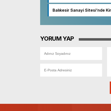
demokratik ve şeffaf toplum
Balıkesir Sanayi Sitesi’nde Ki
Nedeniyle Boşaltıldı
YORUM YAP