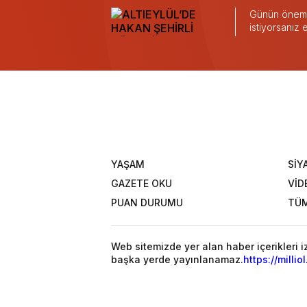
Günün önemli
istiyorsanız
YAŞAM
SİY
GAZETE OKU
VİD
PUAN DURUMU
TÜM
Web sitemizde yer alan haber içerikleri 
başka yerde yayınlanamaz.
https://millio