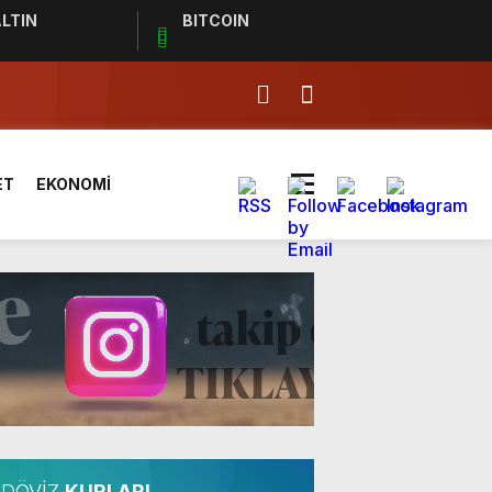
LTIN
BITCOIN
effaf toplumun olmazsa olmaz
ET
EKONOMİ
ldı
DÖVİZ
KURLARI