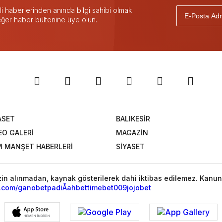
 haberlerinden anında bilgi sahibi olmak
 eğer haber bültenine üye olun.
ASET
BALIKESİR
EO GALERİ
MAGAZİN
 MANŞET HABERLERİ
SİYASET
izin alınmadan, kaynak gösterilerek dahi iktibas edilemez. Kanun
l.com/
ganobet
padiÅahbet
timebet009
jojobet