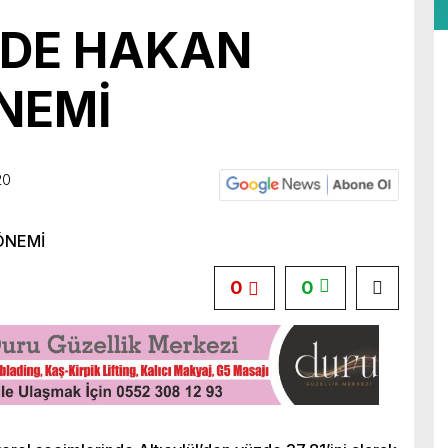
’DE HAKAN
ÖNEMİ
20
0
0