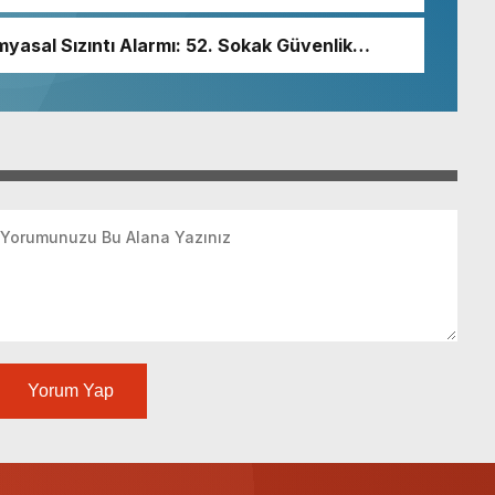
un olmazsa olmaz koşuludur”
myasal Sızıntı Alarmı: 52. Sokak Güvenlik
Yorum Yap