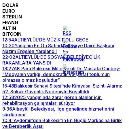
DOLAR
EURO
STERLIN
FRANG
ALTIN
BITCOIN
12:54
ALTIEYLÜL’DE MÜZİK DOLU GECE
10:30
Yangının En Ön Safındaki İtfaiye Daire Başkanı
Nazım Ergelen Yaralandı!
22:02
ALTIEYLÜL’DE SOSYAL BELEDİYECİLİK
RAKAMLARA YANSIDI
18:27
AK Parti Balıkesir Milletvekili Dr. Mustafa Canbey:
“Medyanın varlığı, demokratik ve şeffaf toplumun
olmazsa olmaz koşuludur”
15:48
Balıkesir Sanayi Sitesi’nde Kimyasal Sızıntı Alarmı:
52. Sokak Güvenlik Nedeniyle Boşaltıldı
12:58
2025 yangınında zarar gören alanlar için
rehabilitasyon çalışmaları sürüyor
9:36
Altıeylül Belediyesi, ilçe genelinde hizmetlerini
sürdürüyor
10:41
Aydemir’den Balıkesir’in En Güçlü Markasına Birlik
ve Beraberlik Aşısı