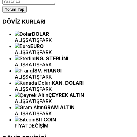
Yorum Yap
DÖVİZ
KURLARI
DOLAR
ALIŞ
SATIŞ
FARK
EURO
ALIŞ
SATIŞ
FARK
İNG. STERLİNİ
ALIŞ
SATIŞ
FARK
İSV. FRANGI
ALIŞ
SATIŞ
FARK
KAN. DOLARI
ALIŞ
SATIŞ
FARK
ÇEYREK ALTIN
ALIŞ
SATIŞ
FARK
GRAM ALTIN
ALIŞ
SATIŞ
FARK
BITCOIN
FİYAT
DEĞİŞİM