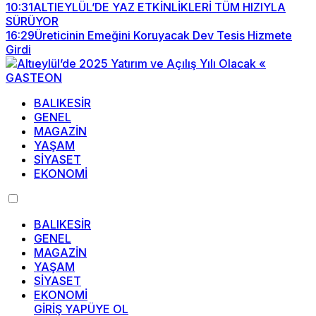
10:31
ALTIEYLÜL’DE YAZ ETKİNLİKLERİ TÜM HIZIYLA
SÜRÜYOR
16:29
Üreticinin Emeğini Koruyacak Dev Tesis Hizmete
Girdi
BALIKESİR
GENEL
MAGAZİN
YAŞAM
SİYASET
EKONOMİ
BALIKESİR
GENEL
MAGAZİN
YAŞAM
SİYASET
EKONOMİ
GİRİŞ YAP
ÜYE OL