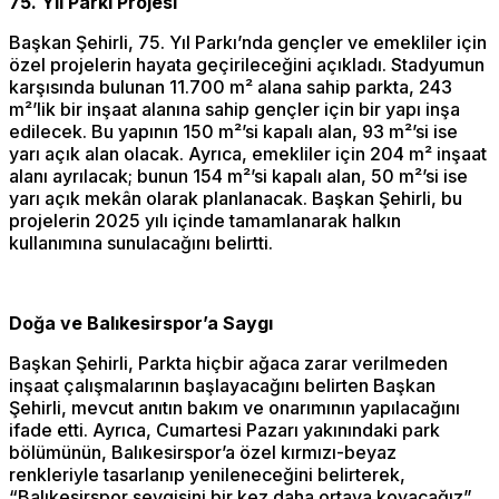
75. Yıl Parkı Projesi
Başkan Şehirli, 75. Yıl Parkı’nda gençler ve emekliler için
özel projelerin hayata geçirileceğini açıkladı. Stadyumun
karşısında bulunan 11.700 m² alana sahip parkta, 243
m²’lik bir inşaat alanına sahip gençler için bir yapı inşa
edilecek. Bu yapının 150 m²’si kapalı alan, 93 m²’si ise
yarı açık alan olacak. Ayrıca, emekliler için 204 m² inşaat
alanı ayrılacak; bunun 154 m²’si kapalı alan, 50 m²’si ise
yarı açık mekân olarak planlanacak. Başkan Şehirli, bu
projelerin 2025 yılı içinde tamamlanarak halkın
kullanımına sunulacağını belirtti.
Doğa ve Balıkesirspor’a Saygı
Başkan Şehirli, Parkta hiçbir ağaca zarar verilmeden
inşaat çalışmalarının başlayacağını belirten Başkan
Şehirli, mevcut anıtın bakım ve onarımının yapılacağını
ifade etti. Ayrıca, Cumartesi Pazarı yakınındaki park
bölümünün, Balıkesirspor’a özel kırmızı-beyaz
renkleriyle tasarlanıp yenileneceğini belirterek,
“Balıkesirspor sevgisini bir kez daha ortaya koyacağız”