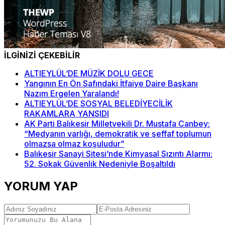
İLGİNİZİ ÇEKEBİLİR
ALTIEYLÜL’DE MÜZİK DOLU GECE
Yangının En Ön Safındaki İtfaiye Daire Başkanı
Nazım Ergelen Yaralandı!
ALTIEYLÜL’DE SOSYAL BELEDİYECİLİK
RAKAMLARA YANSIDI
AK Parti Balıkesir Milletvekili Dr. Mustafa Canbey:
“Medyanın varlığı, demokratik ve şeffaf toplumun
olmazsa olmaz koşuludur”
Balıkesir Sanayi Sitesi’nde Kimyasal Sızıntı Alarmı:
52. Sokak Güvenlik Nedeniyle Boşaltıldı
YORUM YAP