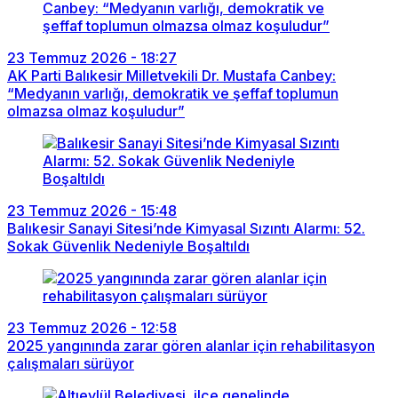
23 Temmuz 2026 - 18:27
AK Parti Balıkesir Milletvekili Dr. Mustafa Canbey:
“Medyanın varlığı, demokratik ve şeffaf toplumun
olmazsa olmaz koşuludur”
23 Temmuz 2026 - 15:48
Balıkesir Sanayi Sitesi’nde Kimyasal Sızıntı Alarmı: 52.
Sokak Güvenlik Nedeniyle Boşaltıldı
23 Temmuz 2026 - 12:58
2025 yangınında zarar gören alanlar için rehabilitasyon
çalışmaları sürüyor