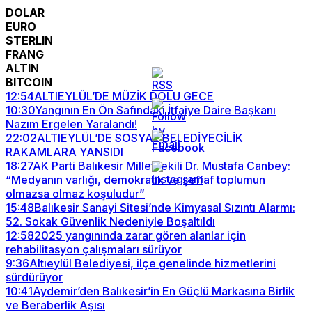
DOLAR
EURO
STERLIN
FRANG
ALTIN
BITCOIN
12:54
ALTIEYLÜL’DE MÜZİK DOLU GECE
10:30
Yangının En Ön Safındaki İtfaiye Daire Başkanı
Nazım Ergelen Yaralandı!
22:02
ALTIEYLÜL’DE SOSYAL BELEDİYECİLİK
RAKAMLARA YANSIDI
18:27
AK Parti Balıkesir Milletvekili Dr. Mustafa Canbey:
“Medyanın varlığı, demokratik ve şeffaf toplumun
olmazsa olmaz koşuludur”
15:48
Balıkesir Sanayi Sitesi’nde Kimyasal Sızıntı Alarmı:
52. Sokak Güvenlik Nedeniyle Boşaltıldı
12:58
2025 yangınında zarar gören alanlar için
rehabilitasyon çalışmaları sürüyor
9:36
Altıeylül Belediyesi, ilçe genelinde hizmetlerini
sürdürüyor
10:41
Aydemir’den Balıkesir’in En Güçlü Markasına Birlik
ve Beraberlik Aşısı