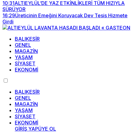
10:31
ALTIEYLÜL’DE YAZ ETKİNLİKLERİ TÜM HIZIYLA
SÜRÜYOR
16:29
Üreticinin Emeğini Koruyacak Dev Tesis Hizmete
Girdi
BALIKESİR
GENEL
MAGAZİN
YAŞAM
SİYASET
EKONOMİ
BALIKESİR
GENEL
MAGAZİN
YAŞAM
SİYASET
EKONOMİ
GİRİŞ YAP
ÜYE OL