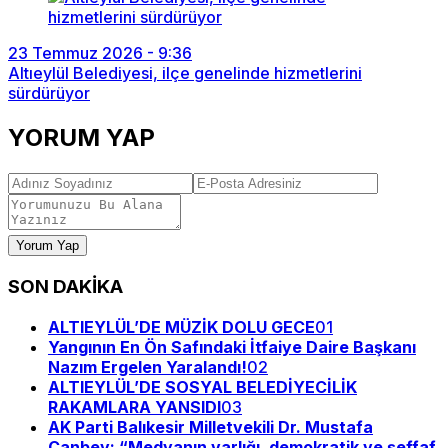
23 Temmuz 2026 - 9:36
Altıeylül Belediyesi, ilçe genelinde hizmetlerini
sürdürüyor
YORUM YAP
Yorum Yap
SON DAKİKA
ALTIEYLÜL’DE MÜZİK DOLU GECE
01
Yangının En Ön Safındaki İtfaiye Daire Başkanı
Nazım Ergelen Yaralandı!
02
ALTIEYLÜL’DE SOSYAL BELEDİYECİLİK
RAKAMLARA YANSIDI
03
AK Parti Balıkesir Milletvekili Dr. Mustafa
Canbey: “Medyanın varlığı, demokratik ve şeffaf