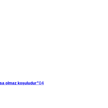
zsa olmaz koşuludur”
04