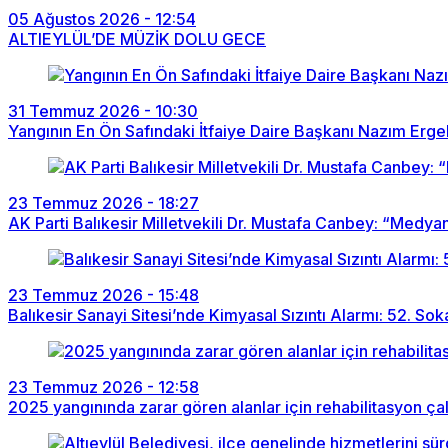
05 Ağustos 2026 - 12:54
ALTIEYLÜL’DE MÜZİK DOLU GECE
31 Temmuz 2026 - 10:30
Yangının En Ön Safındaki İtfaiye Daire Başkanı Nazım Erge
23 Temmuz 2026 - 18:27
AK Parti Balıkesir Milletvekili Dr. Mustafa Canbey: “Medy
23 Temmuz 2026 - 15:48
Balıkesir Sanayi Sitesi’nde Kimyasal Sızıntı Alarmı: 52. So
23 Temmuz 2026 - 12:58
2025 yangınında zarar gören alanlar için rehabilitasyon ça