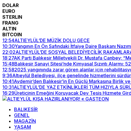
DOLAR
EURO
STERLIN
FRANG
ALTIN
BITCOIN
12:54
ALTIEYLÜL’DE MÜZİK DOLU GECE
10:30
Yangının En Ön Safındaki İtfaiye Daire Başkanı Nazım
22:02
ALTIEYLÜL’DE SOSYAL BELEDİYECİLİK RAKAMLAR
18:27
AK Parti Balıkesir Milletvekili Dr. Mustafa Canbey: 
15:48
Balıkesir Sanayi Sitesi’nde Kimyasal Sızıntı Alarmı: 
12:58
2025 yangınında zarar gören alanlar için rehabilitasy
9:36
Altıeylül Belediyesi, ilçe genelinde hizmetlerini sürdü
10:41
Aydemir’den Balıkesir’in En Güçlü Markasına Birlik ve
10:31
ALTIEYLÜL’DE YAZ ETKİNLİKLERİ TÜM HIZIYLA SÜ
16:29
Üreticinin Emeğini Koruyacak Dev Tesis Hizmete Gird
BALIKESİR
GENEL
MAGAZİN
YAŞAM