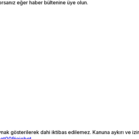
orsanız eğer haber bültenine üye olun.
ynak gösterilerek dahi iktibas edilemez. Kanuna aykırı ve i
bet009
jojobet