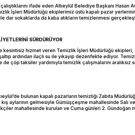
ıştıklarını ifade eden Altıeylül Belediye Başkanı Hasan Avcı
lik İşleri Müdürlüğü ekiplerimiz üstü kapalı pazar yerlerinin
ile dar sokaklarda da kaba atıkların temizlenmesi gerçekleşt
ALİYETLERİNİ SÜRDÜRÜYOR
ile kesintisiz hizmet veren Temizlik İşleri Müdürlüğü ekipler
altıp ardından ilaçlı su ile yıkayıp dezenfekte ediyor. Temi
e çöp taksiler yardımıyla temizlik çalışmalarını aralıksız 
l’de bulunan kapalı pazarların temizliği Zabıta Müdürlüğü
eri, kış aylarının gelmesiyle Gümüşçeşme mahallesinde Salı 
ler mahallesinde kurulan ve Cuma günleri 2. Gündoğan maha