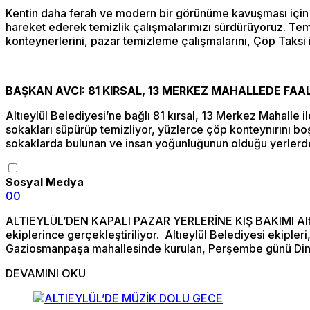
Kentin daha ferah ve modern bir görünüme kavuşması için çal
hareket ederek temizlik çalışmalarımızı sürdürüyoruz. Temiz
konteynerlerini, pazar temizleme çalışmalarını, Çöp Taksi 
BAŞKAN AVCI: 81 KIRSAL, 13 MERKEZ MAHALLEDE FA
Altıeylül Belediyesi’ne bağlı 81 kırsal, 13 Merkez Mahalle 
sokakları süpürüp temizliyor, yüzlerce çöp konteynırını boş
sokaklarda bulunan ve insan yoğunluğunun olduğu yerlerde d
Sosyal Medya
0
0
ALTIEYLÜL’DEN KAPALI PAZAR YERLERİNE KIŞ BAKIMI Altıeylü
ekiplerince gerçekleştiriliyor. Altıeylül Belediyesi ekipl
Gaziosmanpaşa mahallesinde kurulan, Perşembe günü Dinkçi
DEVAMINI OKU