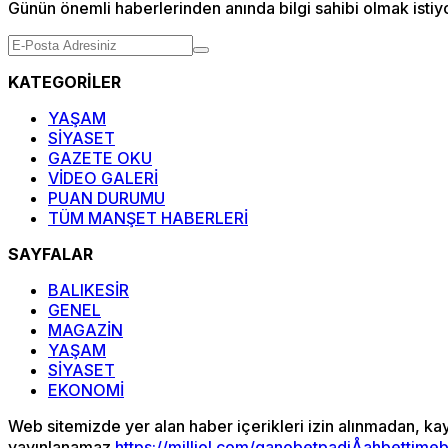
Günün önemli haberlerinden anında bilgi sahibi olmak istiy
KATEGORİLER
YAŞAM
SİYASET
GAZETE OKU
VİDEO GALERİ
PUAN DURUMU
TÜM MANŞET HABERLERİ
SAYFALAR
BALIKESİR
GENEL
MAGAZİN
YAŞAM
SİYASET
EKONOMİ
Web sitemizde yer alan haber içerikleri izin alınmadan, ka
yayınlanamaz.
https://milliol.com/
ganobet
padiÅahbet
time