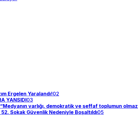
zım Ergelen Yaralandı!
02
RA YANSIDI
03
y: “Medyanın varlığı, demokratik ve şeffaf toplumun olma
: 52. Sokak Güvenlik Nedeniyle Boşaltıldı
05