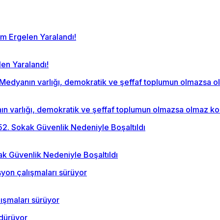
len Yaralandı!
anın varlığı, demokratik ve şeffaf toplumun olmazsa olmaz k
kak Güvenlik Nedeniyle Boşaltıldı
lışmaları sürüyor