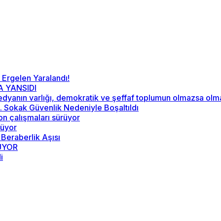
 Ergelen Yaralandı!
A YANSIDI
“Medyanın varlığı, demokratik ve şeffaf toplumun olmazsa ol
52. Sokak Güvenlik Nedeniyle Boşaltıldı
on çalışmaları sürüyor
rüyor
 Beraberlik Aşısı
RÜYOR
i