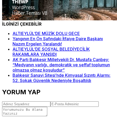
İLGİNİZİ ÇEKEBİLİR
ALTIEYLÜL’DE MÜZİK DOLU GECE
Yangının En Ön Safındaki İtfaiye Daire Başkanı
Nazım Ergelen Yaralandı!
ALTIEYLÜL’DE SOSYAL BELEDİYECİLİK
RAKAMLARA YANSIDI
AK Parti Balıkesir Milletvekili Dr. Mustafa Canbey:
“Medyanın varlığı, demokratik ve şeffaf toplumun
olmazsa olmaz koşuludur”
Balıkesir Sanayi Sitesi’nde Kimyasal Sızıntı Alarmı:
52. Sokak Güvenlik Nedeniyle Boşaltıldı
YORUM YAP