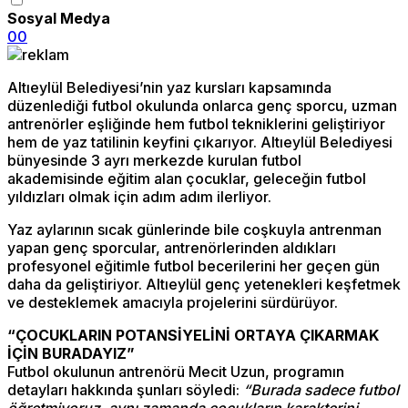
Sosyal Medya
0
0
Altıeylül Belediyesi’nin yaz kursları kapsamında
düzenlediği futbol okulunda onlarca genç sporcu, uzman
antrenörler eşliğinde hem futbol tekniklerini geliştiriyor
hem de yaz tatilinin keyfini çıkarıyor. Altıeylül Belediyesi
bünyesinde 3 ayrı merkezde kurulan futbol
akademisinde eğitim alan çocuklar, geleceğin futbol
yıldızları olmak için adım adım ilerliyor.
Yaz aylarının sıcak günlerinde bile coşkuyla antrenman
yapan genç sporcular, antrenörlerinden aldıkları
profesyonel eğitimle futbol becerilerini her geçen gün
daha da geliştiriyor. Altıeylül genç yetenekleri keşfetmek
ve desteklemek amacıyla projelerini sürdürüyor.
“ÇOCUKLARIN POTANSİYELİNİ ORTAYA ÇIKARMAK
İÇİN BURADAYIZ”
Futbol okulunun antrenörü Mecit Uzun, programın
detayları hakkında şunları söyledi:
“Burada sadece futbol
öğretmiyoruz, aynı zamanda çocukların karakterini