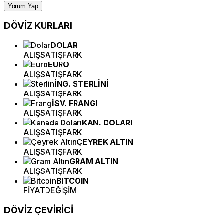
Yorum Yap
DÖVİZ
KURLARI
DOLAR
ALIŞ
SATIŞ
FARK
EURO
ALIŞ
SATIŞ
FARK
İNG. STERLİNİ
ALIŞ
SATIŞ
FARK
İSV. FRANGI
ALIŞ
SATIŞ
FARK
KAN. DOLARI
ALIŞ
SATIŞ
FARK
ÇEYREK ALTIN
ALIŞ
SATIŞ
FARK
GRAM ALTIN
ALIŞ
SATIŞ
FARK
BITCOIN
FİYAT
DEĞİŞİM
DÖVİZ
ÇEVİRİCİ