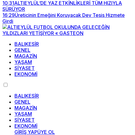
10:31
ALTIEYLÜL’DE YAZ ETKİNLİKLERİ TÜM HIZIYLA
SÜRÜYOR
16:29
Üreticinin Emeğini Koruyacak Dev Tesis Hizmete
Girdi
BALIKESİR
GENEL
MAGAZİN
YAŞAM
SİYASET
EKONOMİ
BALIKESİR
GENEL
MAGAZİN
YAŞAM
SİYASET
EKONOMİ
GİRİŞ YAP
ÜYE OL