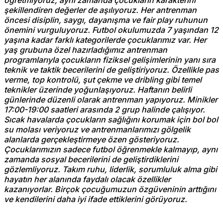
şekillendiren değerler de aşılıyoruz. Her antrenman
öncesi disiplin, saygı, dayanışma ve fair play ruhunun
önemini vurguluyoruz. Futbol okulumuzda 7 yaşından 12
yaşına kadar farklı kategorilerde çocuklarımız var. Her
yaş grubuna özel hazırladığımız antrenman
programlarıyla çocukların fiziksel gelişimlerinin yanı sıra
teknik ve taktik becerilerini de geliştiriyoruz. Özellikle pas
verme, top kontrolü, şut çekme ve dribling gibi temel
teknikler üzerinde yoğunlaşıyoruz. Haftanın belirli
günlerinde düzenli olarak antrenman yapıyoruz. Minikler
17:00-19:00 saatleri arasında 2 grup halinde çalışıyor.
Sıcak havalarda çocukların sağlığını korumak için bol bol
su molası veriyoruz ve antrenmanlarımızı gölgelik
alanlarda gerçekleştirmeye özen gösteriyoruz.
Çocuklarımızın sadece futbol öğrenmekle kalmayıp, aynı
zamanda sosyal becerilerini de geliştirdiklerini
gözlemliyoruz. Takım ruhu, liderlik, sorumluluk alma gibi
hayatın her alanında faydalı olacak özellikler
kazanıyorlar. Birçok çocuğumuzun özgüveninin arttığını
ve kendilerini daha iyi ifade ettiklerini görüyoruz.