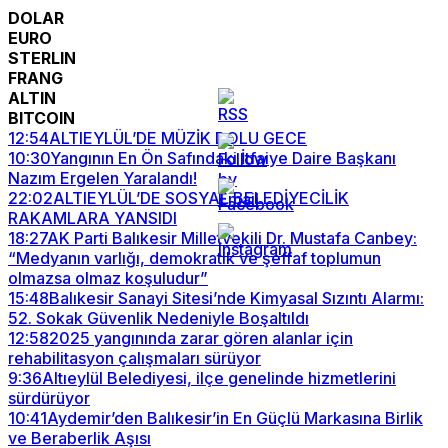
DOLAR
EURO
STERLIN
FRANG
ALTIN
BITCOIN
12:54
ALTIEYLÜL’DE MÜZİK DOLU GECE
10:30
Yangının En Ön Safındaki İtfaiye Daire Başkanı
Nazım Ergelen Yaralandı!
22:02
ALTIEYLÜL’DE SOSYAL BELEDİYECİLİK
RAKAMLARA YANSIDI
18:27
AK Parti Balıkesir Milletvekili Dr. Mustafa Canbey:
“Medyanın varlığı, demokratik ve şeffaf toplumun
olmazsa olmaz koşuludur”
15:48
Balıkesir Sanayi Sitesi’nde Kimyasal Sızıntı Alarmı:
52. Sokak Güvenlik Nedeniyle Boşaltıldı
12:58
2025 yangınında zarar gören alanlar için
rehabilitasyon çalışmaları sürüyor
9:36
Altıeylül Belediyesi, ilçe genelinde hizmetlerini
sürdürüyor
10:41
Aydemir’den Balıkesir’in En Güçlü Markasına Birlik
ve Beraberlik Aşısı