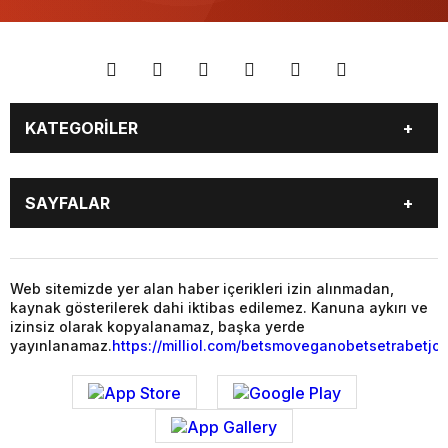
KATEGORİLER
YAŞAM
SİYASET
SAYFALAR
GAZETE OKU
VİDEO GALERİ
PUAN DURUMU
TÜM MANŞET HABERLERİ
BALIKESİR
GENEL
MAGAZİN
YAŞAM
Web sitemizde yer alan haber içerikleri izin alınmadan,
kaynak gösterilerek dahi iktibas edilemez. Kanuna aykırı ve
SİYASET
EKONOMİ
izinsiz olarak kopyalanamaz, başka yerde
yayınlanamaz.
https://milliol.com/
betsmove
ganobet
setrabet
jo