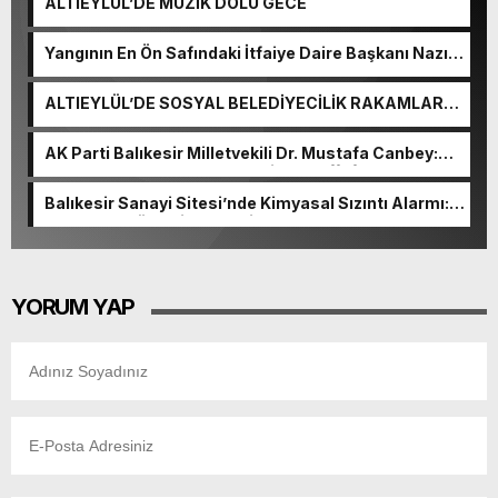
ALTIEYLÜL’DE MÜZİK DOLU GECE
Yangının En Ön Safındaki İtfaiye Daire Başkanı Nazım
Ergelen Yaralandı!
ALTIEYLÜL’DE SOSYAL BELEDİYECİLİK RAKAMLARA
YANSIDI
AK Parti Balıkesir Milletvekili Dr. Mustafa Canbey:
“Medyanın varlığı, demokratik ve şeffaf toplumun
olmazsa olmaz koşuludur”
Balıkesir Sanayi Sitesi’nde Kimyasal Sızıntı Alarmı:
52. Sokak Güvenlik Nedeniyle Boşaltıldı
YORUM YAP